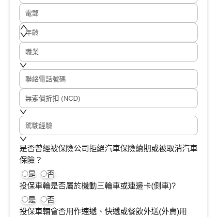
電郵
年齡
職業
聯絡電話號碼
無索償折扣 (NCD)
駕駛經驗
是否曾經被保險公司拒絕汽車保險續期或被取消汽車
保險？
是
否
投保車輪是否屬於機動三輪車或連邊卡(側車)?
是
否
投保車輛會否用作速遞、快遞或餐飲外送(外賣)用