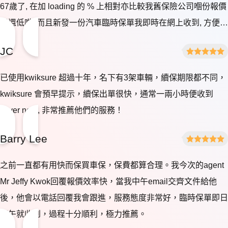
67歲了, 在加 loading 的 % 上相對亦比較我舊保險公司嗰份報價
單還低啲, 而且新發一份汽車臨時保單我即時在網上收到, 方便咗
我隨時可以去運輸署續買牌薄, 感覺是很好很方便呢 Good!
JC
Good! Good!
已使用kwiksure 超過十年，名下有3架車輛，續保期限都不同，
kwiksure 會預早提示，續保出單很快，通常一兩小時便收到
cover note, 非常推薦他們的服務！
Barry Lee
之前一直都有用快而保買車保，保費都算合理。我今次的agent
Mr Jeffy Kwok回覆報價效率快，當我中午email交齊文件給他
後，他會以電話回覆我會跟進，服務態度非常好，臨時保單即日
下午就收到，過程十分順利，極力推薦。