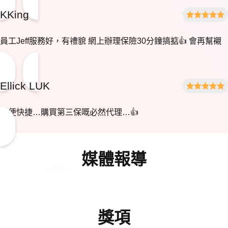
KKing
員工Jeff服務好，有禮貌 網上辦理保險30分鐘搞掂👍 會再幫襯
👍
Ellick LUK
方便快捷…購買第三保嘅必然代理…👍
媒體報導
獎項