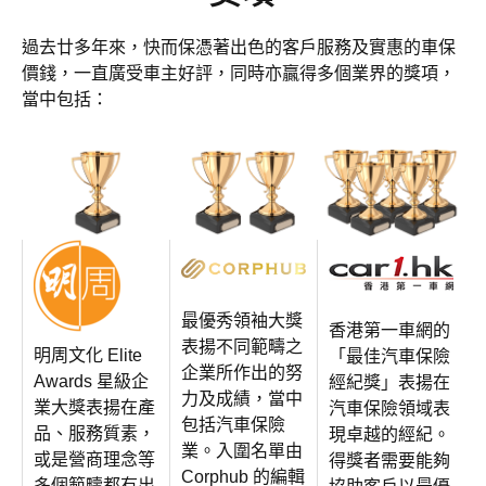
過去廿多年來，快而保憑著出色的客戶服務及實惠的車保
價錢，一直廣受車主好評，同時亦贏得多個業界的獎項，
當中包括：
最優秀領袖大獎
香港第一車網的
表揚不同範疇之
明周文化 Elite
「最佳汽車保險
企業所作出的努
Awards 星級企
經紀獎」表揚在
力及成績，當中
業大獎表揚在產
汽車保險領域表
包括汽車保險
品、服務質素，
現卓越的經紀。
業。入圍名單由
或是營商理念等
得獎者需要能夠
Corphub 的編輯
多個範疇都有出