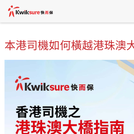
本港司機如何橫越港珠澳