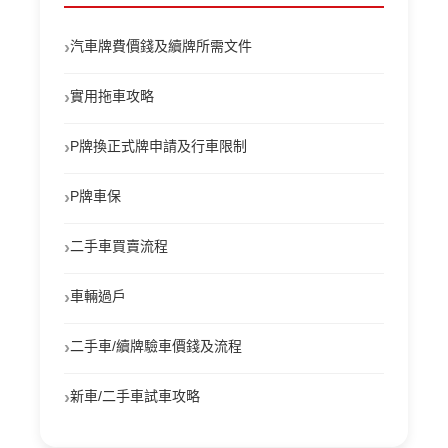
›
汽車牌費價錢及續牌所需文件
›
實用拖車攻略
›
P牌換正式牌申請及行車限制
›
P牌車保
›
二手車買賣流程
›
車輛過戶
›
二手車/續牌驗車價錢及流程
›
新車/二手車試車攻略