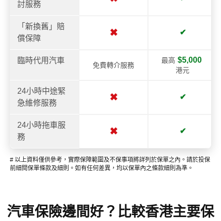
討服務
「新換舊」賠
✖
✔
償保障
$5,000
臨時代用汽車
最高
免費轉介服務
港元
24小時中途緊
✖
✔
急維修服務
24小時拖車服
✖
✔
務
# 以上資料僅供參考，實際保障範圍及不保事項將詳列於保單之內。請於投保
前細閱保單條款及細則。如有任何差異，均以保單內之條款細則為準。
汽車保險邊間好？比較香港主要保