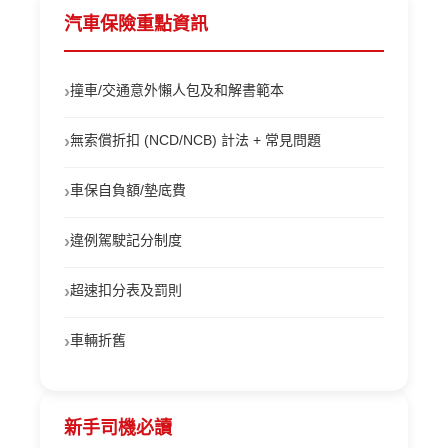
汽車保險重點資訊
›
撞車/交通意外懶人包及和解書範本
›
無索償折扣 (NCD/NCB) 計法 + 常見問題
›
車保自負額/墊底費
›
違例駕駛記分制度
›
超速扣分表及罰則
›
車輛折舊
新手司機必讀