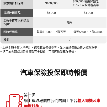
$50,000 或投保額之
無索償折扣保障
$100,000
15%，以較低者為準
擋風玻璃保障
$5,000
$4,000
全新車首年以新換舊
適用
保障^
臨時代用車
每天$1,000，上限五天
每天$500，上限$3,500
其他
/
* 上述金額全部以港元計，保障範圍僅供參考，並以最終保險公司之條款為準。
^ 適用於失竊或因意外導致完全損毀，可獲同款新車作賠償。
汽車保險投保即時報價
第一步
網上獲取報價在我們的網上平台
輸入司機及車
輛資料後，