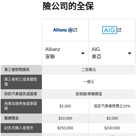
險公司的全保
Allianz
AIG
安聯
美亞
第三者財物損失
二百萬元
第三者死亡或身體受
一億元
傷
你的汽車損失或毀壞
投保額/車輛價值
拖車及維修後還車服
$2,000
協定汽車維修費之20%
務
醫療開支
$10,000
$2,000
記名司機人身意外
$250,000
$200,000