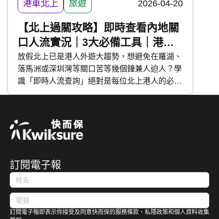
港車北上
旅遊
2026-04-20
【北上過關攻略】即時查看內地關
口人流實況｜3大必備工具｜港車
北上、高鐵適用
放假北上已是港人外遊大趨勢，想避免在羅湖、
落馬洲或深圳灣等關口苦等幾個鐘兼人迫人？學
識「即時人流查詢」絕對是每位北上港人的必備
技能，包括「 香港入境事務處 App 」、「 口岸
通 」及微信「 i口岸 」。今次 快而保 為大家介
紹以上 3 大必備工具，輕鬆掌握等候時間，順暢
往返中港兩地。
訂閱電子報
訂閱電子報即表示你接受及同意快而保的服務條款、私隱政策和個人資料收集