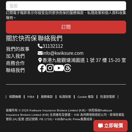
訂閱電子報即表示你接受及同意快而保的服務條款、私隱政策和個人資料收集
聲明。
訂閱
關於快而保
聯絡我們
31132112
我們的故事
info@kwiksure.com
加入我們
香港九龍觀塘鴻圖道 1 號 37 樓 15-20 室
商務合作
聯絡我們
相關機構
PIBA
服務條款
私隱政策
Cookie 條款
防濫發電郵
版權所有 © 2026 Kwiksure Insurance Brokers Limited (KIB)。快而保由Kwiksure
Insurance Brokers Limited (KIB) 全資擁有及營運。 KIB 為持牌保險經紀公司，受保險業監
管局 (IA) 監管 (登記號碼: FB 1726)。KIB為Pacific Prime集團成員。
立即報價