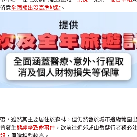
留意
全國熊出沒高危地點
。
帶，雖然其主要居住於森林，但仍然會於城市邊緣範圍
曾發生
熊襲擊致命事件
，欲前往近郊或山岳健行者務必
報
，風險相對較高。