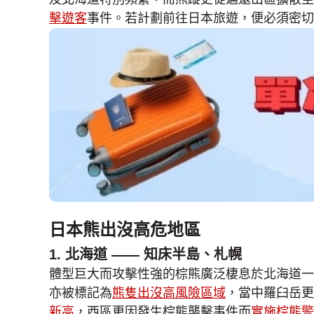
擊遊客
事件。若計劃前往日本旅遊，便必須密切
日本熊出沒高危地區
1. 北海道 —— 知床半島、札幌
體型巨大而攻擊性強的棕熊廣泛棲息於北海道一
亦被標記為
熊隻出沒高風險區域
，當中羅臼岳更
新高
，西區更因發生棕熊襲擊事件而
實施棕熊警