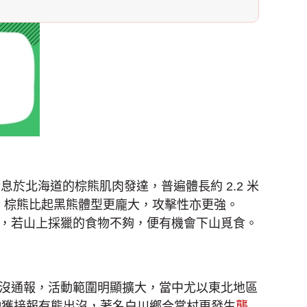
於北海道的棕熊肌肉發達，普遍體長約 2.2 米
20 公斤。棕熊比起黑熊體型更龐大，攻擊性亦更強。
頻繁，若山上採獵的食物不夠，便有機會下山覓食。
沒通報，活動範圍明顯擴大，當中尤以東北地區
均獲接報有熊出沒，著名白川鄉合掌村更發生
襲