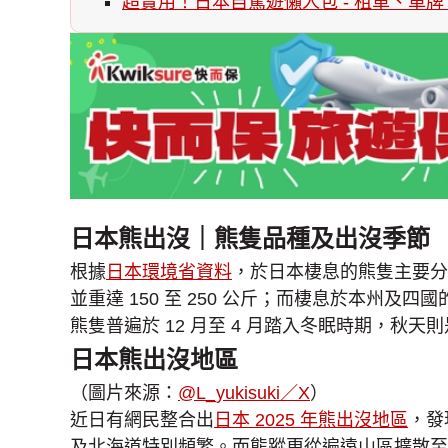
超實用！日本自駕遊懶人包 - 租車、車牌
日本熊出沒｜熊隻品種及出沒季節
根據
日本環境省資料
，於日本棲息的熊隻主要分
並重達 150 至 250 公斤；而棲息於本州及四國
熊隻普遍於 12 月至 4 月踏入冬眠時期，
日本熊出沒地區
（圖片來源：
@L_yukisuki／X
）
近日有網民整合出
日本 2025 年熊出沒地區
，發
及北海道特別頻繁。而熊蹤更從遍遠山區擴散至