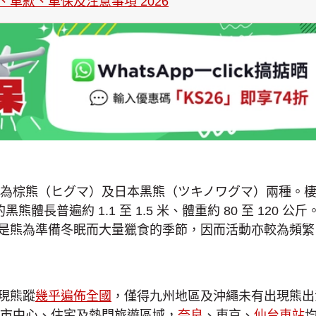
、車款、車保及注意事項 2026
為棕熊（ヒグマ）及日本黑熊（ツキノワグマ）兩種。棲息
的黑熊體長普遍約 1.1 至 1.5 米、體重約 80 至 1
秋天則是熊為準備冬眠而大量獵食的季節，因而活動亦較為
現熊蹤
幾乎遍佈全國
，僅得九州地區及沖繩未有出現熊出
市中心、住宅及熱門旅遊區域，
奈良
、東京、
仙台車站