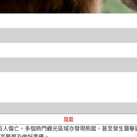
旅遊
逾百人傷亡。多個熱門觀光區域亦發現熊蹤，甚至發生襲擊