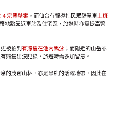
 4 宗襲擊案
。而仙台有報導指民眾騎單車
上班
通報地點靠近車站及住宅區，旅遊時亦需提高警
池更被拍到
有熊隻在池內暢泳
；而附近的山岳亦
經有熊隻出沒記錄，旅遊時需多加留意。
棲息的茂密山林，亦是黑熊的活躍地帶，因此在