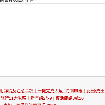
高警覺及做好準備。
情及注意事項｜一機完成入境+海關申報｜羽田/成田/關西機場
行11大攻略｜新年請2放9 | 復活節請3放10