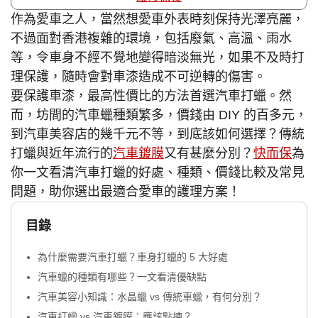
作為愛車之人，當然想愛車外表時刻保持光澤亮麗，
不過面對香港複雜的環境，包括廢氣、高溫、雨水
等，令車身不經不覺地變得暗淡無光，如果不及時打
理保護，隨時會對車漆造成不可逆轉的傷害。
要保護車漆，最高性價比的方法首選汽車打蠟。然
而，坊間的汽車蠟種類繁多，價錢由 DIY 的百多元，
到汽車美容店的幾千元不等，到底該如何選擇？傳統
打蠟與近年流行的
汽車鍍膜
又有甚麼分別？
快而保
為
你一文看清汽車打蠟的好處、種類、價錢比較及常見
問題，助你選出最適合愛車的護理方案！
目錄
為什麼需要汽車打蠟？車身打蠟的 5 大好處
汽車蠟的種類有哪些？一文看清優缺點
汽車美容小知識：水晶蠟 vs 傳統車蠟，有何分別？
汽車打蠟 vs 汽車鍍膜：應該點揀？