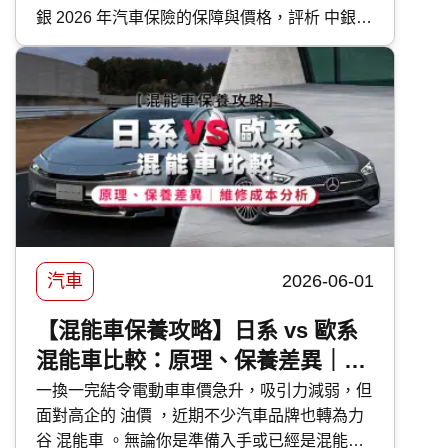
銀 2026 年汽車保險的保障與價格，評析 中銀汽
車保險 優缺點，助你選擇最合適的車保方案。
汽車
2026-06-01
【混能車保養攻略】日系 vs 歐系
混能車比較：原理、保養差異｜維
修成本分析
一換一完結令電動車車價急升，吸引力減弱，但
面對高企的 油價 ，近期不少汽車品牌也轉為力
谷 混能車 。無論你是準備入手或已經是混能車