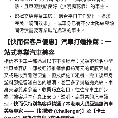
驗、且車漆狀態良好（無明顯花痕）的車主。
選擇交給專業車房： 適合平日工作繁忙、追求
完美「鏡面效果」、或車身已有不少太陽紋與頑
固污漬需要專業拋光處理的車主。
【快而保客戶優惠】汽車打蠟推薦：一
站式專業汽車美容
相信不少車主都遇過以下不快經歷：光顧不知名小型
汽車美容店，卻被強行推銷價值逾萬元的鍍膜套餐；
又或是收費雖然便宜，但技師施工粗糙，完工後車身
塑料膠邊留滿白色的蠟漬，甚至多了幾道拋光紋。車
身美容質素參差、收費巧立名目，往往令車主卻步。
為了讓客戶享有真正安心、透明、高質素的汽車護
理，
快而保特別為客戶精選了本港兩大頂級連鎖汽車
美容專家 ——【挑戰者 (Challenger)】及【卡士