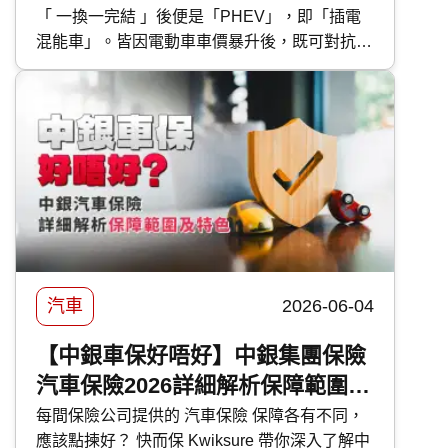
「 一換一完結 」後便是「PHEV」，即「插電
混能車」。皆因電動車車價暴升後，既可對抗油
魔又毋須為續航距離而煩惱的 PHEV 插電混能
車型，便成為各大代理力谷對象。今次 快而保
便為大家盤點本地最新的 PHEV 混能車型外，
還有選購及日常使用時的注意事項。
汽車
2026-06-04
【中銀車保好唔好】中銀集團保險
汽車保險2026詳細解析保障範圍及
特色
每間保險公司提供的 汽車保險 保障各有不同，
應該點揀好？ 快而保 Kwiksure 帶你深入了解中