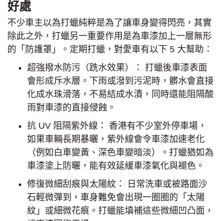
好處
不少車主以為打蠟純粹是為了讓車身變得閃亮，其實
除此之外，打蠟另一重要作用是為車漆加上一層無形
的「防護罩」。定期打蠟，對愛車有以下 5 大幫助：
超強撥水防污（跣水效果）： 打蠟後車漆表面
會形成斥水層。下雨或潑到污泥時，髒水會直接
化成水珠滑落，不易結成水漬，同時還能阻隔酸
雨對車漆的直接侵蝕。
抗 UV 阻隔紫外線： 香港有不少室外停車場，
如果車輛長期暴曬，紫外線會令車漆加速老化
（例如白車變黃、深色車變暗淡）。打蠟猶如為
車漆塗上防曬，能有效延緩車漆氧化與褪色。
修復微細刮痕與太陽紋： 日常洗車或被路面沙
石輕微彈到，車身難免會出現一圈圈的「太陽
紋」或細微花痕。打蠟能填補這些微細凹凸面，