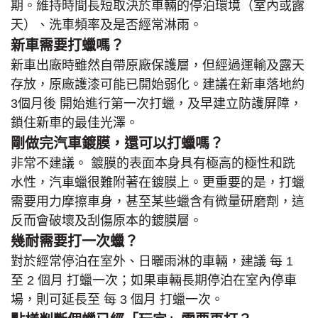
期。維持時間長短取決於車輛的停泊環境（室內或露
天）、洗車頻率及是否經常淋雨。
新車需要打蠟嗎？
新車出廠時雖然自帶原廠保護層，但經過運輸及露天
存放，原廠護漆可能已開始弱化。建議在新車落地約
3個月後 開始進行第一次打蠟，及早建立防護屏障，
鎖住新車的最佳光澤。
剛做完汽車鍍膜，還可以打蠟嗎？
非常不建議。 鍍膜的表面本身具有極高的極性和跣
水性，汽車蠟很難附著在鍍膜上。更重要的是，打蠟
需要用力摩擦車身，甚至某些蠟含有微量研磨劑，這
反而會破壞及刮傷原本的鍍膜層。
幾耐需要打一次蠟？
對於經常停泊在室外、日曬雨淋的車輛，建議 每 1
至 2 個月 打蠟一次；如果車輛長期停泊在室內停車
場，則可延長至 每 3 個月 打蠟一次。