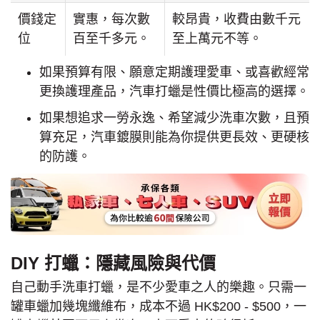
價錢定
實惠，每次數
較昂貴，收費由數千元
位
百至千多元。
至上萬元不等。
如果預算有限、願意定期護理愛車、或喜歡經常
更換護理產品，汽車打蠟是性價比極高的選擇。
如果想追求一勞永逸、希望減少洗車次數，且預
算充足，汽車鍍膜則能為你提供更長效、更硬核
的防護。
DIY 打蠟：隱藏風險與代價
自己動手洗車打蠟，是不少愛車之人的樂趣。只需一
罐車蠟加幾塊纖維布，成本不過 HK$200 - $500，一