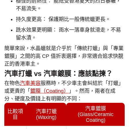
極佳的耐熱性： 能抵受香港夏天的烈日暴曬，
不易流失。
持久度更高： 保護期比一般傳統蠟更長。
跣水效果更明顯： 雨水一落車身就滑走，不易
留水漬。
簡單來說，水晶蠟就是介乎於「傳統打蠟」與「專業
鍍膜」之間的高 CP 值折衷選擇，非常適合追求快靚
正的香港車主。
汽車打蠟 vs 汽車鍍膜：應該點揀？
在物色
汽車美容
服務時，不少車主會糾結於「打蠟」
或更貴的「
鍍膜（Coating）
」。然而，兩者在成
分、硬度及價錢上有明顯的不同：
汽車鍍膜
比較項
汽車打蠟
(Glass/Ceramic
目
(Waxing)
Coating)