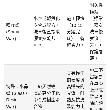
耐久性
極短
水性或輕質化
施工極快
（通常
噴霧蠟
學合成配方，
（10-15
一兩次
(Spray
洗車後直接噴
分鐘完
洗車後
Wax)
灑並抹乾即
成），省
就流
可。
時省力。
失），
保護層
薄。
施工不
具有極佳
當容易
的硬度與
在車漆
特殊：水晶
非純天然蠟，
高透亮的
上形成
蠟 (Glass /
屬於高分子化
光澤，耐
難以清
Resin
學合成樹脂聚
熱及抗洗
除的頑
Wax)
合物。
滌能力比