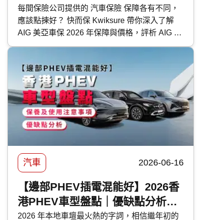
每間保險公司提供的 汽車保險 保障各有不同，
應該點揀好？ 快而保 Kwiksure 帶你深入了解
AIG 美亞車保 2026 年保障與價格，評析 AIG 美
亞 汽車保險 優缺點，助你選擇最適合的車保方
案。
汽車
2026-06-16
【邊部PHEV插電混能好】2026香
港PHEV車型盤點｜優缺點分析｜
保養及使用注意事項
2026 年本地車壇最火熱的字詞，相信繼年初的