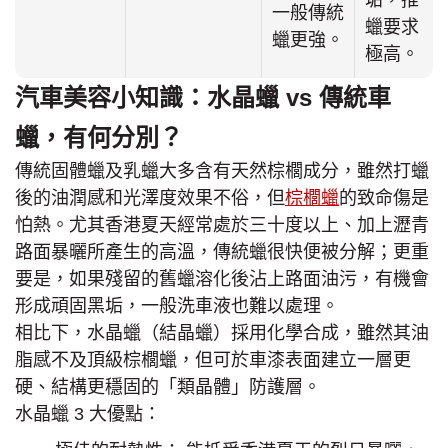
垢，推
一般傳統
蠟要求
蠟更強。
極高。
汽車美容小知識：水晶蠟 vs 傳統車
蠟，有何分別？
傳統固體蠟及乳蠟大多含有天然棕櫚成分，雖然打蠟
後的油潤感和光澤度效果不俗，但
棕櫚蠟
的致命傷是
怕熱。尤其香港夏天經常處於三十度以上、加上瀝青
路面暴曬所產生的高溫，傳統蠟很快便被分解；更重
要是，如果殘留的舊蠟溶化後沾上路面油污，有機會
形成頑固黑垢，一般洗車液也難以處理。
相比下，水晶蠟（結晶蠟）採用化學合成，雖然其油
脂感不及頂級棕櫚蠟，但可於車漆表面建立一層更
硬、結構更穩固的「類晶體」防護層。
水晶蠟 3 大優點：