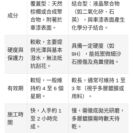
覆蓋型：天然
結合型：液晶聚合物
棕櫚或合成聚
（如二氧化矽、石
成分
合物，附著於
英），與車漆表面產生
車漆表面。
化學分子結合。
較軟，主要提
具備一定硬度（如
硬度與
供光澤與基本
9H），能抵禦微細沙
保護力
潑水，無法抵
石擦傷及鳥糞侵蝕。
抗刮花。
較短，一般維
較長，通常可維持 1 至
有效期
持約 4 至 6 個
3 年（視乎多層鍍膜或
星期。
用料）。
快，人手約 1
慢，需徹底拋光研磨，
施工時
至 2 小時完
多層鍍膜需時數天待
間
成。
乾。