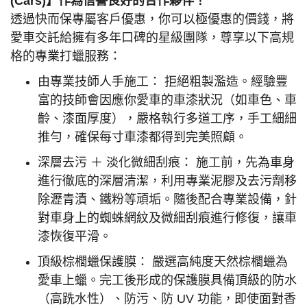
(Cars)】作為信譽良好的合作夥伴！
透過快而保專屬客戶優惠，你可以極優惠的價錢，將
愛車交託給擁有多年口碑的星級團隊，尊享以下高規
格的專業打蠟服務：
由專業技師人手施工： 拒絕粗製濫造。經驗豐
富的技師會因應你愛車的車漆狀況（如車色、車
齡、漆面厚度），嚴格執行多道工序，手工細細
推勻，確保每寸車漆都得到完美照顧。
深層去污 ＋ 淡化微細刮痕： 施工前，先為車身
進行徹底的深層清潔，利用專業泥膠及去污劑移
除瀝青漬、鐵粉等頑垢。隨後配合專業設備，針
對車身上的蜘蛛網紋及微細刮痕進行修復，讓車
漆恢復平滑。
頂級棕櫚蠟保護膜： 嚴選高純度天然棕櫚蠟為
愛車上蠟。完工後形成的保護膜具備頂級的防水
（高跣水性）、防污、防 UV 功能，即使面對香