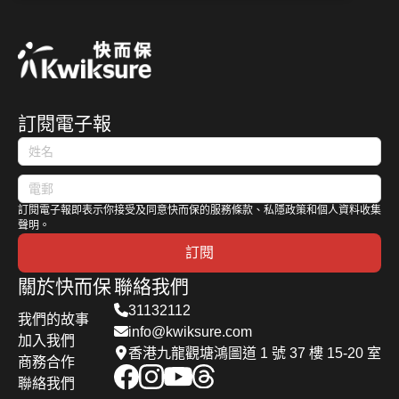
一年、五年內沒有嚴重交通定罪記錄、通過指定
考核和職前課程等，建議首階段網約車牌照發牌
上限一萬架，另外對於申請車輛也列出3點要求
包括車輛車齡須低於12年、持有涵蓋網約車用途
的第三者風險保險、私家車須由個人名義登記，
訂閱電子報
即「人車綁定」。引起城中各界熱烈討論。 作
為香港汽車保險業界持份者，我們希望從不同角
度探討一下網約車的保險條款、保障和保費等對
於有意投身網約車行業的私家車車主息息相關的
訂閱電子報即表示你接受及同意快而保的服務條款、私隱政策和個人資料收集
問題：
聲明。
訂閱
關於快而保
聯絡我們
31132112
我們的故事
info@kwiksure.com
加入我們
香港九龍觀塘鴻圖道 1 號 37 樓 15-20 室
商務合作
聯絡我們