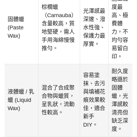
棕櫚蠟
度最
光澤感最
（Carnauba）
高、極
固體蠟
深邃、潑
含量較高，質
費體
(Paste
水性強、
地堅硬，需人
力，不
Wax)
保護力最
手用海綿慢慢
均勻容
厚實。
推勻。
易留白
印。
耐久度
容易塗
略遜於
抹、去污
混合了合成聚
固體
液體蠟 / 乳
與填補花
合物與蠟質，
蠟，光
蠟 (Liquid
痕效果較
呈乳狀，流動
澤感較
Wax)
佳，適合
性較高。
清亮但
新手
缺乏深
DIY。
度。