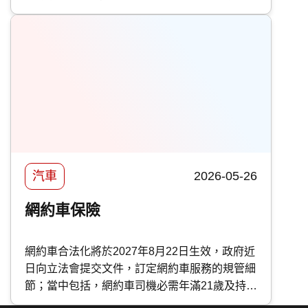
主，應該如何分辨不同種類的混能車？應該如何
保養混能車？今次 快而保 便與大家分享日系與
歐系混能車特點及混能車保養攻略。
汽車
2026-05-26
網約車保險
網約車合法化將於2027年8月22日生效，政府近
日向立法會提交文件，訂定網約車服務的規管細
節；當中包括，網約車司機必需年滿21歲及持有
香港永久性居民身份證、且須持有駕駛執照超過