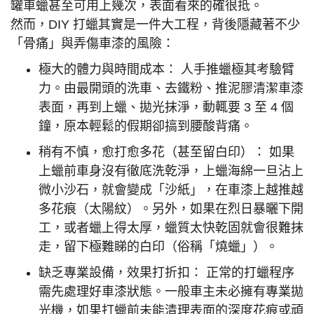
罐車蠟甚至可用上幾次，表面看來的確很抵。
然而，DIY 打蠟其實是一件大工程，背後隱藏著不少
「骨痛」與弄傷車漆的風險：
極大的體力與時間成本： 人手推蠟極其考驗臂
力。由最開頭的洗車、去鐵粉、推泥膠清潔車漆
表面，再到上蠟、拋光抹淨，動輒要 3 至 4 個
鐘，原本輕鬆的假期卻搞到腰酸背痛。
稍有不慎，愈打愈多花（甚至留白印）： 如果
上蠟前車身沒有徹底洗乾淨，上蠟海綿一旦沾上
微小沙石，就會變成「沙紙」，在車漆上越推越
多花痕（太陽紋）。另外，如果在烈日暴曬下開
工，或者蠟上得太厚，蠟質太快乾固就會很難抹
走，留下極難睇的白印（俗稱「燒蠟」）。
缺乏專業設備，效果打折扣： 正常的打蠟程序
需先處理好車漆狀態。一般車主未必擁有專業拋
光機，如果打蠟前未能清理表面的深度花痕或頑