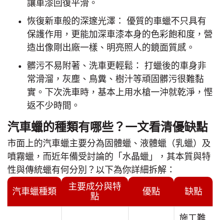
讓車漆回復平滑。
恢復新車般的深邃光澤： 優質的車蠟不只具有
保護作用，更能加深車漆本身的色彩飽和度，營
造出像剛出廠一樣、明亮照人的鏡面質感。
髒污不易附著、洗車更輕鬆： 打蠟後的車身非
常滑溜，灰塵、鳥糞、樹汁等頑固髒污很難黏
實。下次洗車時，基本上用水槍一沖就乾淨，慳
返不少時間。
汽車蠟的種類有哪些？一文看清優缺點
市面上的汽車蠟主要分為固體蠟、液體蠟（乳蠟）及
噴霧蠟，而近年備受討論的「水晶蠟」，其本質與特
性與傳統蠟有何分別？以下為你詳細拆解：
主要成分與特
汽車蠟種類
優點
缺點
點
施工難