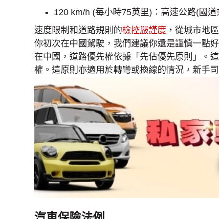
120 km/h (每小時75英里)：高速公
速度限制和道路規則的
檢控嚴謹度
，從城市地區
你初次在中國駕駛，我們建議你還是謹慎一點好
在中國，道路優先權依據「先佔優先原則」。這
權。這原則亦適用於轉彎或換線的情況，新手司
汽車保險法例