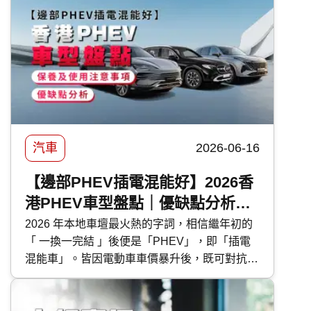
選汽車打蠟。然而，坊間的汽車蠟種類繁多，價
錢由 DIY 的百多元，到汽車美容店的幾千元不
等，到底該如何選擇？傳統打蠟與近年流行的
汽車鍍膜 又有甚麼分別？ 快而保 為你一文看清
汽車打蠟的好處、種類、價錢比較及常見問題，
助你選出最適合愛車的護理方案！
汽車
2026-06-16
【邊部PHEV插電混能好】2026香
港PHEV車型盤點｜優缺點分析｜
保養及使用注意事項
2026 年本地車壇最火熱的字詞，相信繼年初的
「 一換一完結 」後便是「PHEV」，即「插電
混能車」。皆因電動車車價暴升後，既可對抗油
魔又毋須為續航距離而煩惱的 PHEV 插電混能
車型，便成為各大代理力谷對象。今次 快而保
便為大家盤點本地最新的 PHEV 混能車型外，