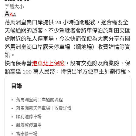
字體大小
A
A
A
落馬洲皇崗口岸提供 24 小時通關服務，適合需要全
天候通關的旅客。不少駕駛者會將車停泊於新田交匯
處附近的私人停車場，今次快而保便為大家分享有關
落馬洲皇崗口岸露天停車場（爛地場）收費詳情等資
訊。
快而保專營
港車北上保險
，設有交強險及商業險，保
額高達 100 萬人民幣，特快出單方便車主計劃行程。
目錄
落馬洲皇崗口岸過關流程
落馬洲露天停車場｜收費詳情
順利達停車場
新廖叔停車場
富泰停車場