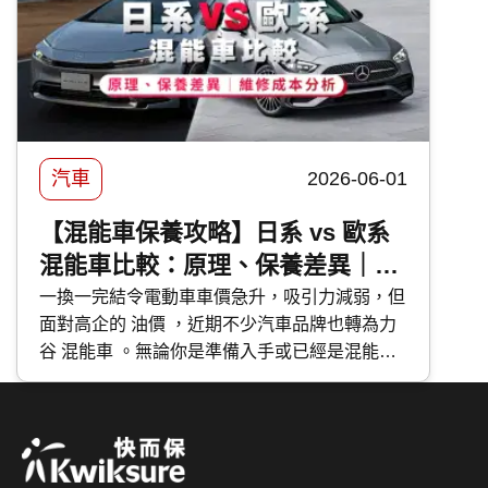
汽車
2026-06-01
【混能車保養攻略】日系 vs 歐系
混能車比較：原理、保養差異｜維
修成本分析
一換一完結令電動車車價急升，吸引力減弱，但
面對高企的 油價 ，近期不少汽車品牌也轉為力
谷 混能車 。無論你是準備入手或已經是混能車
主，應該如何分辨不同種類的混能車？應該如何
保養混能車？今次 快而保 便與大家分享日系與
歐系混能車特點及混能車保養攻略。