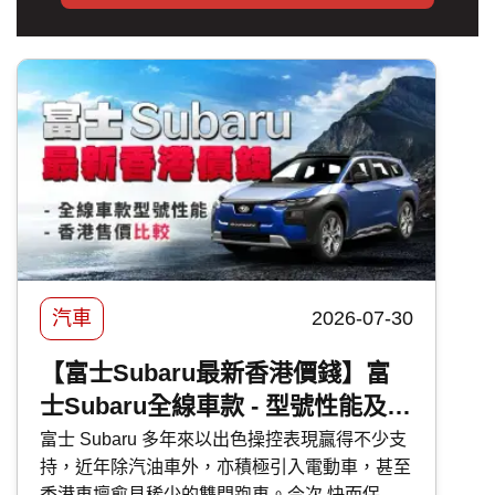
汽車
2026-07-30
【富士Subaru最新香港價錢】富
士Subaru全線車款 - 型號性能及香
港售價比較
富士 Subaru 多年來以出色操控表現贏得不少支
持，近年除汽油車外，亦積極引入電動車，甚至
香港車壇愈見稀少的雙門跑車。今次 快而保 便