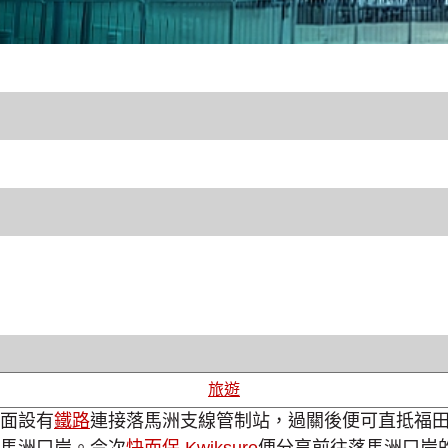
旅遊
面設有
鐵路
連接落馬洲支線管制站，過關後便可直抵福