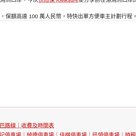
馬洲口岸。今次
快而保 Kwiksure
便分享前往落馬洲口岸
，保額高達 100 萬人民幣，特快出單方便車主計劃行程
巴路線｜收費及時間表
記停車場｜綽德停車場｜佳棋停車場｜迅領停車場｜時租