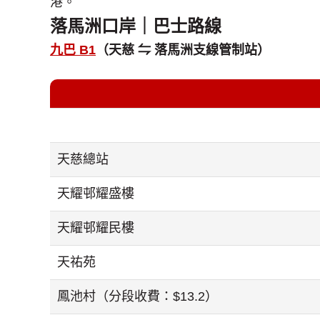
港。
落馬洲口岸｜巴士路線
九巴 B1
（天慈 ⇋ 落馬洲支線管制站）
天慈總站
天耀邨耀盛樓
天耀邨耀民樓
天祐苑
鳳池村（分段收費：$13.2）