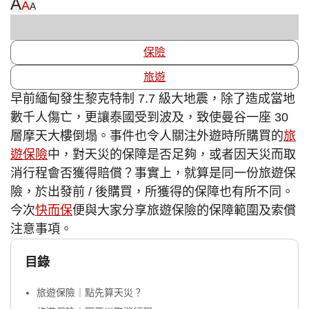
A
A
A
保險
旅遊
早前緬甸發生黎克特制 7.7 級大地震，除了造成當地
數千人傷亡，更讓泰國受到波及，致使曼谷一座 30
層摩天大樓倒塌。事件也令人關注外遊時所購買的
旅
遊保險
中，對天災的保障是否足夠，或者因天災而取
消行程會否獲得賠償？事實上，就算是同一份旅遊保
險，於出發前 / 後購買，所獲得的保障也有所不同。
今次
快而保
便與大家分享旅遊保險的保障範圍及索償
注意事項。
目錄
旅遊保險｜點先算天災？