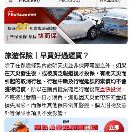
障
HK$500）
HK$300）
HK$300）
旅遊保險｜早買好過遲買？
除了在保險條款內說明天災並非保障範圍之外，
如果
在天災發生後，或被廣泛報道後才投保，有關天災而
引起的取消行程、行程中斷及行程延誤的索償均不會
獲得賠償
。所以在購買機票確定行程後應
盡快投保
，
不應待出發前一日才購買，減低因天災而帶來的金錢
損失風險。而保單其他保障例如醫療、個人財物及意
外等保障事項則不受影響。