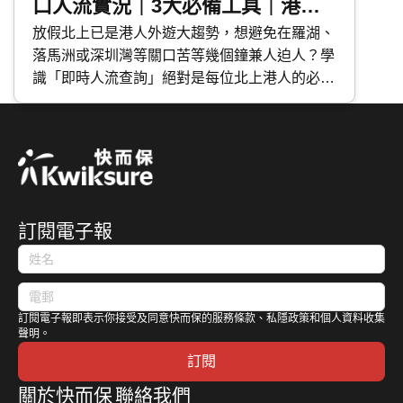
口人流實況｜3大必備工具｜港車
北上、高鐵適用
放假北上已是港人外遊大趨勢，想避免在羅湖、
落馬洲或深圳灣等關口苦等幾個鐘兼人迫人？學
識「即時人流查詢」絕對是每位北上港人的必備
技能，包括「 香港入境事務處 App 」、「 口岸
通 」及微信「 i口岸 」。今次 快而保 為大家介
紹以上 3 大必備工具，輕鬆掌握等候時間，順暢
往返中港兩地。
訂閱電子報
訂閱電子報即表示你接受及同意快而保的服務條款、私隱政策和個人資料收集
聲明。
訂閱
關於快而保
聯絡我們