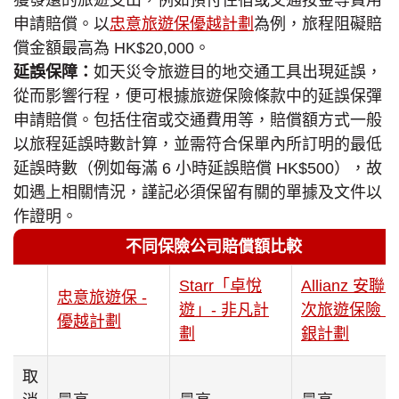
獲發還的旅遊支出，例如預付住宿或交通按金等費用
申請賠償。以
忠意旅遊保優越計劃
為例，旅程阻礙賠
償金額最高為 HK$20,000。
延誤保障：
如天災令旅遊目的地交通工具出現延誤，
從而影響行程，便可根據旅遊保險條款中的延誤保彈
申請賠償。包括住宿或交通費用等，賠償額方式一般
以旅程延誤時數計算，並需符合保單內所訂明的最低
延誤時數（例如每滿 6 小時延誤賠償 HK$500），故
如遇上相關情況，謹記必須保留有關的單據及文件以
作證明。
不同保險公司賠償額比較
Starr「卓悅
Allianz 安聯
忠意旅遊保 -
遊」- 非凡計
次旅遊保險 -
優越計劃
劃
銀計劃
取