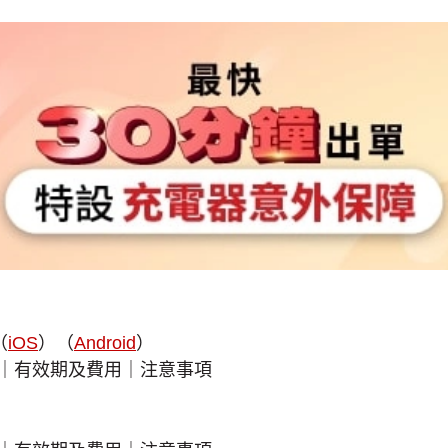
（
iOS
）（
Android
）