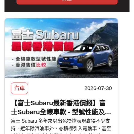
汽車
2026-07-30
【富士Subaru最新香港價錢】富
士Subaru全線車款 - 型號性能及香
港售價比較
富士 Subaru 多年來以出色操控表現贏得不少支
持，近年除汽油車外，亦積極引入電動車，甚至