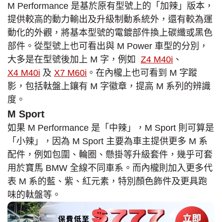
M Performance 是基於原有型號上的「加辣」版本，
提供較高的動力輸出及升級制動系統外，還有較為運
動化的外觀，將基本型號的電鍍部件換上碳纖或黑色
部件。從型號上也可看出與 M Power 車型的分別，
大多是在型號後加上 M 字，例如
Z4 M40i
、
X4 M40i
及
X7 M60i
。在內櫳上也可看到 M 字蹤
影，包括軚盤上鑲有 M 字徽章，提高 M 系列的辨識
度。
M Sport
如果 M Performance 是「中辣」，M Sport 則可算是
「小辣」，因為 M Sport 主要為車主提供更多 M 系
配件，例如包圍、輪圈、懸掛等升級套件，幾乎可套
用於寶馬 BMW 全線不同車系。而內櫳則加入更多代
表 M 系的藍、紫、紅元素，特別顏色飾件及更具跑
味的軚盤等。