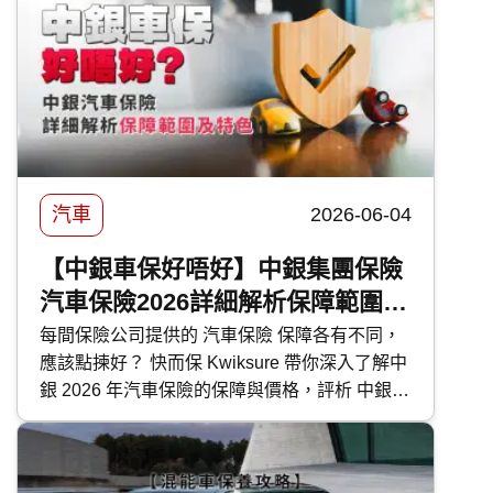
便為大家盤點本地最新的 PHEV 混能車型外，
還有選購及日常使用時的注意事項。
汽車
2026-06-04
【中銀車保好唔好】中銀集團保險
汽車保險2026詳細解析保障範圍及
特色
每間保險公司提供的 汽車保險 保障各有不同，
應該點揀好？ 快而保 Kwiksure 帶你深入了解中
銀 2026 年汽車保險的保障與價格，評析 中銀汽
車保險 優缺點，助你選擇最合適的車保方案。