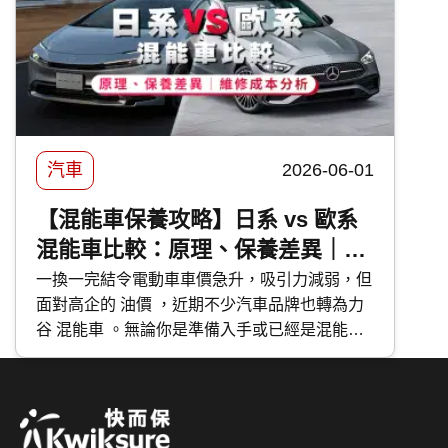
汽車
2026-06-01
【混能車保養攻略】日系 vs 歐系
混能車比較：原理、保養差異｜維
修成本分析
一換一完結令電動車車價急升，吸引力減弱，但
面對高企的 油價 ，近期不少汽車品牌也轉為力
谷 混能車 。無論你是準備入手或已經是混能車
主，應該如何分辨不同種類的混能車？應該如何
保養混能車？今次 快而保 便與大家分享日系與
歐系混能車特點及混能車保養攻略。