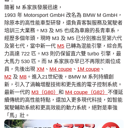
隨著 M 系家族發展迅速，
1993 年 Motorsport GmbH 改名為 BMW M GmbH，
除原本的高性能車型研發，還負責客製服務及駕駛者
培訓三大業務。M3 及 M5 也成為車廠的長青車系，
經歷多個年頭，現時 M3 及 M5 已分別推出至第六代
及第七代，當中新一代
M5
已轉為混能引擎，綜合馬
力高達 722 匹。M3 則仍保留直六雙 turbo 引擎，最
大馬力 530 匹。而 M 系家族亦早已不再限於兩位成
員，先後出現
XM
、
M4 coupe
、
1M coupe
、
M2
及
M8
。進入21世紀後，BMW M 系列持續創
新，引入了渦輪增壓技術和更先進的電子控制系統。
最新一代的
M3（G80）
和
M4 coupe（G82）
不僅延
續傳統的高性能特點，還加入更多現代科技，如智能
駕駛輔助系統和更高效能的動力系統，絕對是車強
「馬」壯。