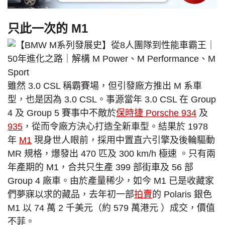
只此一次的 M1
雖然 3.0 CSL 稱霸賽場，但引發廠方推出 M 系車
型，也是因為 3.0 CSL。事源當年 3.0 CSL 在 Group
4 及 Group 5 賽事中不敵於
保時捷 Porsche 934
及
935
，從而令廠方決心打造全新車型。結果於 1978
年
M1
現身世人眼前，採用中置直六引擎及後輪驅動
MR 規格，爆發出 470 匹及 300 km/h 極速 。只有兩
年產期的 M1，合共只生產 399 部街車及 56 部
Group 4 廠車。由於產量稀少，如今 M1 已是收藏家
們夢寐以求的藏品，去年初一部
拍賣
的 Polaris 銀色
M1 以 74 萬 2 千美元（約 579 萬港元 ）成交，價值
不菲。