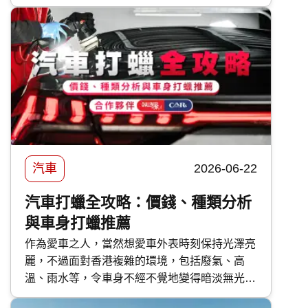
亞 汽車保險 優缺點，助你選擇最適合的車保方
案。
汽車
2026-06-22
汽車打蠟全攻略：價錢、種類分析
與車身打蠟推薦
作為愛車之人，當然想愛車外表時刻保持光澤亮
麗，不過面對香港複雜的環境，包括廢氣、高
溫、雨水等，令車身不經不覺地變得暗淡無光，
如果不及時打理保護，隨時會對車漆造成不可逆