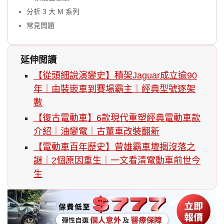
分析 3 大 M 系列
常見問題
延伸閲讀
【從頭細說演變史】積架Jaguar成立逾90
年｜由裝嵌車到賽場霸主｜經典型號逐架
數
【復古電動車】6款現代重塑經典電動車款
介紹｜油變電｜古董車改裝翻新
【電動車百年歷史】曾雄霸車壇揭沒落之
謎｜2個原因重生｜一文看清電動車前世今
生