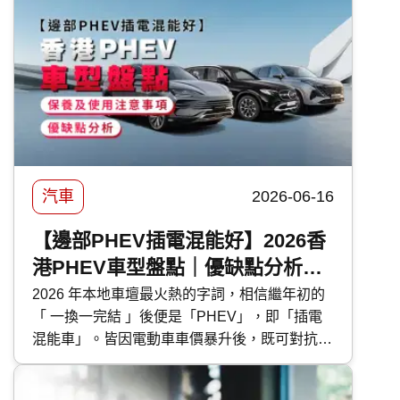
轉的傷害。 要保護車漆，最高性價比的方法首
選汽車打蠟。然而，坊間的汽車蠟種類繁多，價
錢由 DIY 的百多元，到汽車美容店的幾千元不
等，到底該如何選擇？傳統打蠟與近年流行的
汽車鍍膜 又有甚麼分別？ 快而保 為你一文看清
汽車打蠟的好處、種類、價錢比較及常見問題，
助你選出最適合愛車的護理方案！
汽車
2026-06-16
【邊部PHEV插電混能好】2026香
港PHEV車型盤點｜優缺點分析｜
保養及使用注意事項
2026 年本地車壇最火熱的字詞，相信繼年初的
「 一換一完結 」後便是「PHEV」，即「插電
混能車」。皆因電動車車價暴升後，既可對抗油
魔又毋須為續航距離而煩惱的 PHEV 插電混能
車型，便成為各大代理力谷對象。今次 快而保