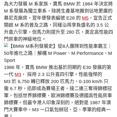
為大力發展 M 系家族，寶馬 BMW 於 1984 年決定將
M 系發展為獨立車系，除將生產基地搬到佔地更廣的
慕尼克廠房，翌年便發表編號 E28 的
M5
，宣告正式
開啟 M 系的普及之路，同樣沿用享負盛名的 3.5 公
升直六引擎，但馬力則提升至 280 匹，奠定高性能四
門房車的神級地位。
1986 年，寶馬 BMW 推出基於同期的 E30 發展的第
一代
M3
， 採用 2.3 公升直四引擎。性能強悍的
M3 於 6,750 轉已釋放 200 匹馬力，0-100 km/h 只
需 6.7 秒，迅即成為賽場王者，接二連三奪得錦標冠
軍，包括世界錦標賽、歐洲錦標賽及德國高性能房車
錦標賽。但最令港人印象深刻的，絕對是 1987 年澳
門大賽車中，M3 一口氣包辦冠、亞、季軍的經典一
幕！