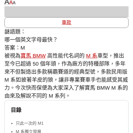
A
A
A
車款
謎語題：
哪一個英文字母最快？
答案：M
被視為
寶馬 BMW
高性能代名詞的
M 系
車型，推出
至今已超過 50 個年頭，作為廠方的特種部隊，多年
來不但製造出多款稱霸賽道的經典型號，多款民用版
M 系如披著羊皮的狼，讓非專業賽車手也能感受其威
力。今次快而保便為大家深入了解寶馬 BMW M 系的
由來及解說不同的 M 系列。
目錄
只此一次的 M1
M 系獨立發展