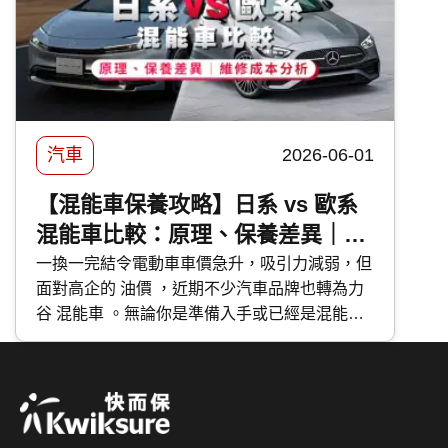
汽車
2026-06-01
【混能車保養攻略】日系 vs 歐系
混能車比較：原理、保養差異｜維
修成本分析
一換一完結令電動車車價急升，吸引力減弱，但
面對高企的 油價 ，近期不少汽車品牌也轉為力
谷 混能車 。無論你是準備入手或已經是混能車
主，應該如何分辨不同種類的混能車？應該如何
保養混能車？今次 快而保 便與大家分享日系與
歐系混能車特點及混能車保養攻略。