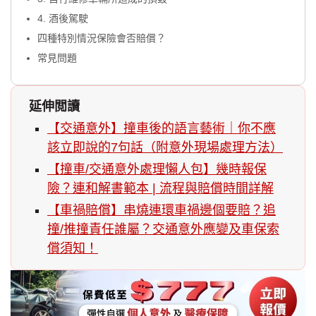
4. 酒後駕駛
四種特別情況保險會否賠償？
常見問題
延伸閲讀
【交通意外】撞車後的語言藝術｜你不應
該立即說的7句話（附意外現場處理方法）
【撞車/交通意外處理懶人包】幾時報保
險？連和解書範本 | 流程與賠償時間詳解
【車禍賠償】串燒連環車禍邊個要賠？追
撞/推撞責任誰屬？交通意外應變及車保索
償須知！