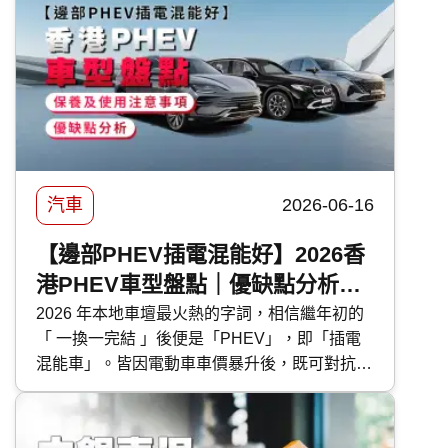
選汽車打蠟。然而，坊間的汽車蠟種類繁多，價
錢由 DIY 的百多元，到汽車美容店的幾千元不
等，到底該如何選擇？傳統打蠟與近年流行的
汽車鍍膜 又有甚麼分別？ 快而保 為你一文看清
汽車打蠟的好處、種類、價錢比較及常見問題，
助你選出最適合愛車的護理方案！
汽車
2026-06-16
【邊部PHEV插電混能好】2026香
港PHEV車型盤點｜優缺點分析｜
保養及使用注意事項
2026 年本地車壇最火熱的字詞，相信繼年初的
「 一換一完結 」後便是「PHEV」，即「插電
混能車」。皆因電動車車價暴升後，既可對抗油
魔又毋須為續航距離而煩惱的 PHEV 插電混能
車型，便成為各大代理力谷對象。今次 快而保
便為大家盤點本地最新的 PHEV 混能車型外，