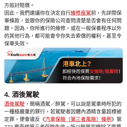
方追討賠償。
因此，我們建議你在決定自行
維修座駕
前，先詳閱保
單條款，並跟你的保險公司查問清楚是否會有任何問
題。因為，你所進行的維修，或在一般保養程序以外
的其他行為，都可能會令你失去索償的權利，甚至令
保單失效。
4. 酒後駕駛
酒後駕駛
，簡稱酒駕／醉駕，可以說是駕車時所犯的
一種極嚴重的罪行，若駕駛者因體內酒精含量超標被
定罪，便會違反《
汽車保險（第三者風險）條例
》第
272 章而使第三者保險失效，所以醉駕司機除了需要