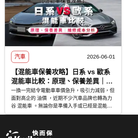
汽車
2026-06-01
【混能車保養攻略】日系 vs 歐系
混能車比較：原理、保養差異｜維
修成本分析
一換一完結令電動車車價急升，吸引力減弱，但
面對高企的 油價 ，近期不少汽車品牌也轉為力
谷 混能車 。無論你是準備入手或已經是混能車
主，應該如何分辨不同種類的混能車？應該如何
保養混能車？今次 快而保 便與大家分享日系與
歐系混能車特點及混能車保養攻略。