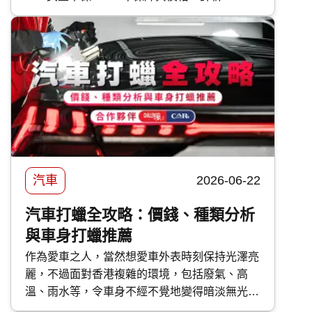
亞 汽車保險 優缺點，助你選擇最適合的車保方
案。
汽車
2026-06-22
汽車打蠟全攻略：價錢、種類分析
與車身打蠟推薦
作為愛車之人，當然想愛車外表時刻保持光澤亮
麗，不過面對香港複雜的環境，包括廢氣、高
溫、雨水等，令車身不經不覺地變得暗淡無光，
如果不及時打理保護，隨時會對車漆造成不可逆