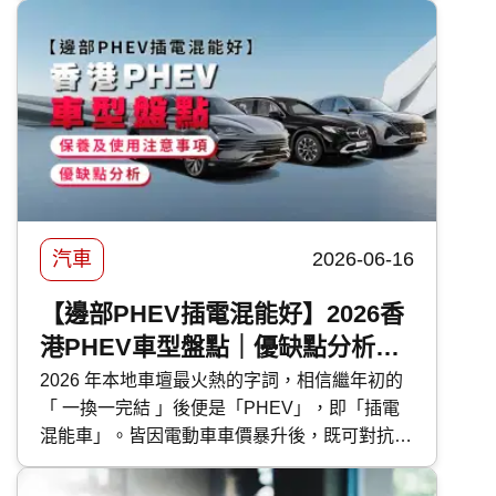
轉的傷害。 要保護車漆，最高性價比的方法首
選汽車打蠟。然而，坊間的汽車蠟種類繁多，價
錢由 DIY 的百多元，到汽車美容店的幾千元不
等，到底該如何選擇？傳統打蠟與近年流行的
汽車鍍膜 又有甚麼分別？ 快而保 為你一文看清
汽車打蠟的好處、種類、價錢比較及常見問題，
助你選出最適合愛車的護理方案！
汽車
2026-06-16
【邊部PHEV插電混能好】2026香
港PHEV車型盤點｜優缺點分析｜
保養及使用注意事項
2026 年本地車壇最火熱的字詞，相信繼年初的
「 一換一完結 」後便是「PHEV」，即「插電
混能車」。皆因電動車車價暴升後，既可對抗油
魔又毋須為續航距離而煩惱的 PHEV 插電混能
車型，便成為各大代理力谷對象。今次 快而保