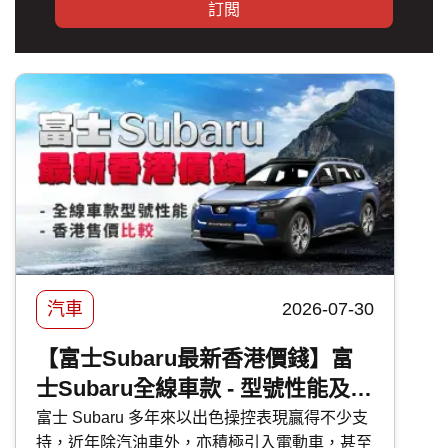
訂閲
汽車
2026-07-30
【富士Subaru最新香港價錢】富
士Subaru全線車款 - 型號性能及香
港售價比較
富士 Subaru 多年來以出色操控表現贏得不少支
持，近年除汽油車外，亦積極引入電動車，甚至