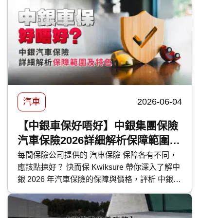
便為大家盤點本地最新的 PHEV 混能車型外，
還有選購及日常使用時的注意事項。
汽車
2026-06-04
【中銀車保好唔好】中銀集團保險
汽車保險2026詳細解析保障範圍及
特色
每間保險公司提供的 汽車保險 保障各有不同，
應該點揀好？ 快而保 Kwiksure 帶你深入了解中
銀 2026 年汽車保險的保障與價格，評析 中銀汽
車保險 優缺點，助你選擇最合適的車保方案。