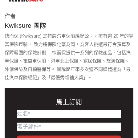
作者
Kwiksure 團隊
快而保 (Kwiksure) 是持牌汽車保險經紀公司，擁有逾 20 年的豐
富保險經驗， 致力將保險化繁為簡，為客人挑選最符合預算及
保障範圍的保險計劃。 快而保提供一系列的保險產品，包括汽
車保險、電單車保險、港車北上保險、家居保險、旅遊保險、
外傭保險及自願醫保等。 團隊歷年來多次獲不同媒體選為「最
佳汽車保險經紀」及「最優秀領袖大獎」。
馬上訂閲