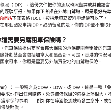
執照（IDP）。這份文件把你的駕馭執照翻譯成其他語
的經驗所得，如果你正考慮在外地自駕遊，還是最好先準備
的網站
下載表格TD51，按指示填寫資料申請便可以了。
在那個國家申請IDP。必須留意的是，你的IDP並不能
你還需要另購租車保險嗎？
，汽車保險提供商就會擴大保險的承保範圍至租賃的汽
險計劃甚至會包括加拿大和墨西哥。可是，香港的情況
國家租車，你還是需要另外購買當地的自駕遊保險。
er
）：
一般稱之為CDW、LDW、或 DW，這是一種
能要求你作出任何賠償。免責補償保險的價格上落很大，
獲承保的事項 ── 例如你在醉酒後駕駛時發生意外，或
保險賠償 。