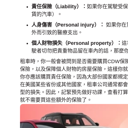
責任保險（Liability
）：
如果你在駕駛受保
賃的汽車）。
人身傷
害
（Personal injury
）：
如果你在
外而引致的醫療支出。
個人財物損失（Personal property
）：
這
駛者切勿把貴重物品留在車內的話，那麼
租車時，你一般會被問到是否需要購買CDW保
保險，以及保障個人財物的房屋保險，這樣你就
你亦應該購買責任保險，因為大部份國家都規定
在美國某些省份或其他國家，租車公司通常都會
型的損失。因此，記緊預先做好功課，查看打算
就不需要買這些額外的保險了。