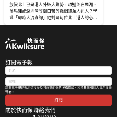
北上、高鐵適用
放假北上已是港人外遊大趨勢，想避免在羅湖、
落馬洲或深圳灣等關口苦等幾個鐘兼人迫人？學
識「即時人流查詢」絕對是每位北上港人的必備
技能，包括「 香港入境事務處 App 」、「 口岸
通 」及微信「 i口岸 」。今次 快而保 為大家介
紹以上 3 大必備工具，輕鬆掌握等候時間，順暢
往返中港兩地。
訂閱電子報
訂閱電子報即表示你接受及同意快而保的服務條款、私隱政策和個人資料收集
聲明。
訂閱
關於快而保
聯絡我們