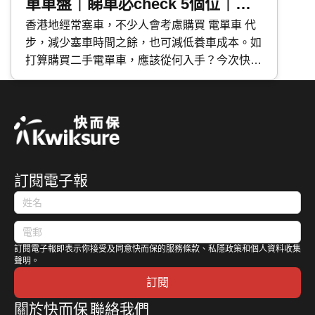
單車盤｜睇車必check 5個位｜車
盤術語解構
香港地經常塞車，不少人會考慮購買 電單車 代
步，減少塞車時間之餘，也可減低養車成本。如
打算購買二手電單車，應該從何入手？今次快而
保便與大家分享購買二手電單車的須知事項，包
括如何搜尋二手電單車盤、車盤術語解構及睇車
時必 check 位置等。
訂閱電子報
訂閱電子報即表示你接受及同意快而保的服務條款、私隱政策和個人資料收集
聲明。
訂閱
關於快而保
聯絡我們