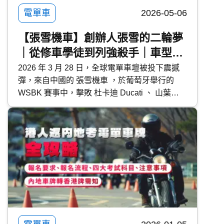
電單車
2026-05-06
【張雪機車】創辦人張雪的二輪夢
｜從修車學徒到列強殺手｜車型介
紹
2026 年 3 月 28 日，全球電單車壇被投下震撼
彈，來自中國的 張雪機車 ，於葡萄牙舉行的
WSBK 賽事中，擊敗 杜卡迪 Ducati 、 山葉
Yamaha 及 川崎 Kawasaki 等傳統列強，連續兩
個回合奪得冠軍！究竟張雪是誰？張雪機車有何
厲害之處？今次 快而保 便為大家深入了解張雪
機車，以及創辦人張雪的二輪夢。