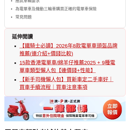
應試車輛要求
為電單車及機動三輪車購買正確的電單車保險
常見問題
延伸閲讀
【鐵騎士必讀】2026年8款電單車頭盔品牌
推薦(連介紹+價錢比較)
15款香港電單車/綿羊仔推薦2025 + 9種電
單車類型懶人包【連價錢+性能】
【新手司機懶人包】買新車定二手車好｜
買車手續流程｜買車注意事項