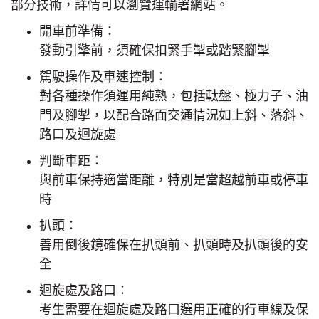
部分技術，詳情可以瀏覽運輸署網站。
開車前準備：
發動引擎前，須確保扣緊手掣或踏緊腳掣
駕駛操作及車速控制：
對各種操作須運用純熟，包括軚盤、極力子、油
門及腳掣，以配合路面交通情況如上斜、落斜、
路口及迴旋處
判斷車距：
與前車保持適當距離，特別是當超越前車或停車
時
扒頭：
善用倒後鏡確保在扒頭前、扒頭時及扒頭後的安
全
迴旋處及路口：
考生需要在迴旋處及路口選用正確的行車線及保