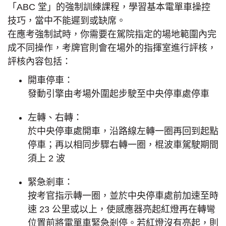
「ABC 堂」的強制訓練課程，學習基本電單車操控
技巧，當中不能遲到或缺席。
在應考強制試時，你需要在駕院指定的場地範圍內完
成不同操作，考牌官則會在場外的指揮室進行評核，
評核內容包括：
開車停車：
發動引擎由考場外圍起步駛至中央停車處停車
左轉、右轉：
於中央停車處開車，沿路線左轉一圈再回到起點
停車；再以相同步驟右轉一圈，棍波車駕駛期間
須上 2 波
緊急剎車：
按考官指示轉一圈，並於中央停車處前加速至時
速 23 公里或以上，使感應器亮起紅燈再在轉彎
位置前將電單車緊急剎停。若紅燈沒有亮起，則