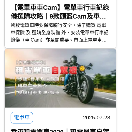
【電單車車Cam】電單車行車記錄
儀選購攻略｜9款頭盔Cam及車身
Cam推薦
駕駛電單車時要保障騎行安全，除了購買 電單
車保險 及 選購全身裝備 外，安裝電單車行車記
錄儀（車 Cam）亦至關重要。市面上電單車車
Cam 款式眾多、功能特點各異， 快而保
Kwiksure 為大家分享電單車車 Cam 選購攻略，
並推介 9 款頭盔 Cam 及車身 Cam，使各位騎士
得到最大保障。 快而保 超過 25 年專營 汽車保
險 經驗，比較逾 60 間保險公司，提供特低全保
及三保保費。
電單車
2025-07-28