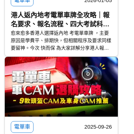
電單車
2026-01-05
港人返內地考電單車牌全攻略｜報
名要求、報名流程、四大考試科
目、注意事項｜內地車牌轉香港牌
愈來愈多香港人選擇返內地 考電單車牌 ，主要
原因是學費平、排期快，但相關程序及要求同樣
需知
要留神。今次 快而保 為大家詳解分享港人報名
資格、內地駕駛證四大考試科目、代辦流程、轉
回香港牌等常見問題及實戰注意事項。
電單車
2025-09-26