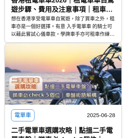
香港租電單車2026｜租電單車自駕
遊步驟、費用及注意事項｜租車平
台推介｜學牌租車考牌、練車
想在香港享受電單車自駕遊，除了買車之外，租
車亦是一個好選擇。有意 入手電單車 的騎士可
以藉此嘗試心儀車款，學牌車手亦可租車作練車
及 考牌 之用。今次 快而保 便與大家分享租電單
車的步驟、費用及注意事項，並推介 2 個電單車
租用平台，滿足不同騎士的需求。
電單車
2025-06-28
二手電單車選購攻略｜點搵二手電