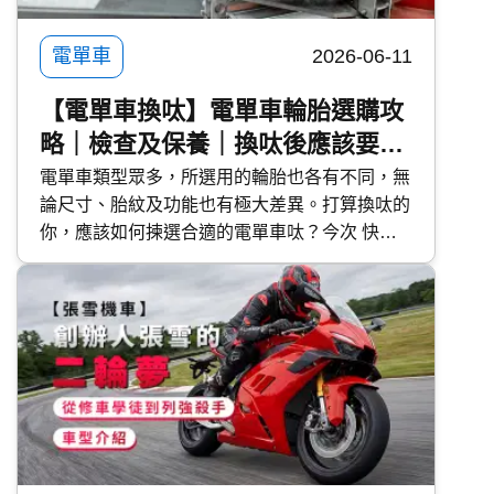
電單車
2026-06-11
【電單車換呔】電單車輪胎選購攻
略｜檢查及保養｜換呔後應該要點
做？
電單車類型眾多，所選用的輪胎也各有不同，無
論尺寸、胎紋及功能也有極大差異。打算換呔的
你，應該如何揀選合適的電單車呔？今次 快而
保 便與大家探討電單車輪胎的特性，選購時的
注意事項，以及換呔後應該要點做。 快而保
Kwiksure 超過 25 年專營保險計劃經驗，比較逾
60 間保險公司，提供特低 電單車保費 。