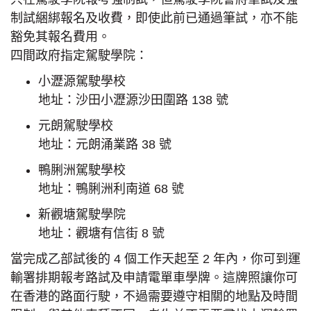
制試綑綁報名及收費，即使此前已通過筆試，亦不能
豁免其報名費用。
四間政府指定駕駛學院：
小瀝源駕駛學校
地址：沙田小瀝源沙田圍路 138 號
元朗駕駛學校
地址：元朗涌業路 38 號
鴨脷洲駕駛學校
地址：鴨脷洲利南道 68 號
新觀塘駕駛學院
地址：觀塘有信街 8 號
當完成乙部試後的 4 個工作天起至 2 年內，你可到運
輸署排期報考路試及申請電單車學牌。這牌照讓你可
在香港的路面行駛，不過需要遵守相關的地點及時間