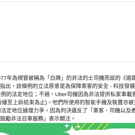
977年為規管被稱為「白牌」的非法的士司機而設的《道
指出，該條例的立法原意是為保障乘客的安全 - 科技發
法例的法定地位；不過，Uber司機因為非法提供私家車
暫緩至上訴結束為止)，他們所使用的智能手機及裝置亦被
機的法定地位據理力爭，因為判決違反了「乘客、司機以及
鼓勵非法召車服務」表示關注。