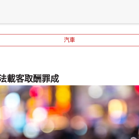
汽車
非法載客取酬罪成