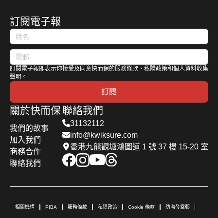
touch
wood 一旦
訂閱電子報
毛孩亂吞食
物、皮膚敏
感、患上慢
性病，幾乎
訂閱電子報即表示你接受及同意快而保的服務條款、私隱政策和個人資料收集
聲明。
樣樣都要
錢，還未考
訂閱
慮到毛孩萬
關於快而保
聯絡我們
一散步時誤
31132112
傷路人的潛
我們的故事
info@kwiksure.com
加入我們
在賠償。試
香港九龍觀塘鴻圖道 1 號 37 樓 15-20 室
商務合作
問作為主子
聯絡我們
的你又怎能
不買寵物保
險。但其實
寵物保險究
相關機構
PIBA
服務條款
私隱政策
Cookie 條款
防濫發電郵
竟有幾有