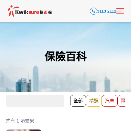
3113 2112
保險百科
全部
精選
汽車
電動
約有 1 項結果