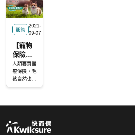
2021-
寵物
09-07
【寵物
保險】
寵物保
人類要買醫
療保險，毛
險邊間
孩自然也需
好？
要寵物保
險，特別是
在今時今
日，看獸醫
分分鐘比看
醫生更貴。
試想像，