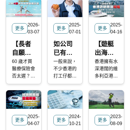
2026-
2025-
2025-
更多
更多
更多
03-07
07-01
04-16
【長者
如公司
【遊艇
自願醫
已有醫
出海】
保】比
保，還
香港遊
60 歲才買
一般來說，
香港擁有水
醫療保險會
不少香港的
深港闊的維
較4款熱
需要自
艇停泊
否太遲？保
打工仔都會
多利亞港，
門自願
行再買
攻略｜
險公司會否
享有公司提
也有延綿的
醫保計
嗎？
避風
拒保？香港
供的醫療保
海岸線及大
劃｜長
塘、私
醫療費用逐
險，但自從
大小小的離
者投保
人繫泊
年攀升，退
2019 年政
島，揚帆出
休後失去公
府推出 自
海可欣賞截
醫療保
｜本地6
2025-
2024-
2023-
司團體醫
願醫保 計
然不同的景
更多
更多
更多
險注意
大遊艇
04-07
10-21
08-09
保，如何獲
劃後，越來
色，令人心