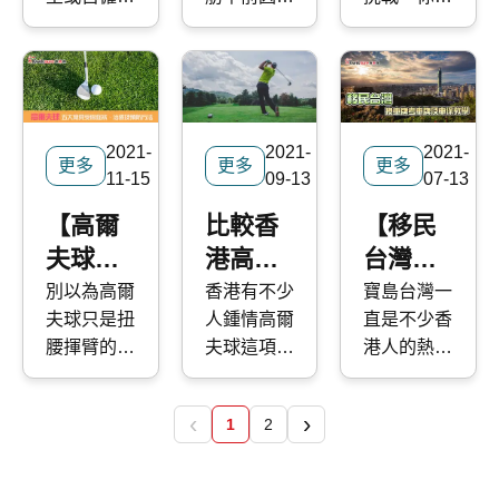
務保險
險
品
育園 6 大
存心要越賺
炎熱天氣可
險和個人醫
有廣闊的水
士，當然不
營困難而啟
僅要想出一
交通方法，
越多？還是
能對健康構
基本知
療保險的分
域，停泊遊
能輕率行
航離港，船
個能夠賺錢
以及「 離
保單條款中
成的威脅，
識
別。
艇理應沒有
事。創業需
公司後來發
的點子、服
場易 」平
隱藏了魔鬼
遠比一顆打
「土地問
要付出大量
出聲明指船
務或產品，
台使用指
條款？今
失的球要大
題」，但事
的努力、詳
隻駛至南海
而且還要承
南，讓你輕
天，我們快
得多。為了
2021-
2021-
2021-
實上，於
細考慮、長
西沙群島附
擔起作為公
更多
更多
更多
鬆往返場
而保整理了
保障自己，
11-15
09-13
07-13
2023 年單
時間投入，
近入水傾側
司老闆的責
館。 快而
醫保保費上
請考慮以下
計第 IV 類
甚至需要一
「翻沉」，
任。初創公
【高爾
比較香
【移民
保超過25
漲的三個主
三個重要原
別的遊樂船
點勇氣。此
又指「該處
司和中小型
夫球】
港高爾
台灣】
年專營 汽
因。
因，今年夏
隻數目已達
外，您需要
水深逾千米
企業
車保險 經
天您需要購
打 Golf
夫球
轉車
別以為高爾
香港有不少
寶島台灣一
12,553
尋找適合您
打撈困
（SMEs）
驗，比較逾
買高爾夫保
夫球只是扭
人鍾情高爾
直是不少香
五大常
golf 保
牌、考
艘，以目前
的新創業務
難」，唯後
仍然要遵守
60 間保險
險。
腰揮臂的簡
夫球這項運
港人的熱門
全港多家遊
見受傷
險及索
車牌及
的保險計
來卻澄清船
與大公司一
公司，提供
單運動，如
動，而它亦
移民之選。
艇會合共提
劃。 好消
隻只是「入
樣的法規、
症狀、
償限制
車保教
特低全保及
果姿勢不正
是少數有專
在這一系列
供約 2,300
息是，不論
水傾側」。
公司治理和
‹
›
治療及
學
三保保費。
1
2
確或者沒有
屬保險的運
的快而保專
個遊艇泊
您的生意面
同時亦有消
責任準則。
預防方
做足熱身，
動。別以為
題中，我們
位，加上設
對什麼類型
息指船公司
這包括必須
無論你是高
打高爾夫球
會簡介四個
法
於 43 個不
的業務風
有計劃鑿穿
管理與經營