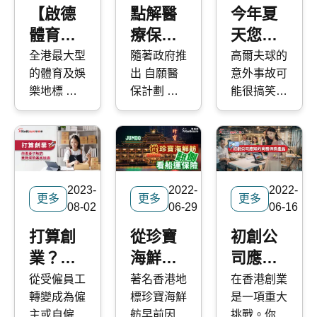
事項
會介紹
得合適的保
越多人有興
曠神怡。如
【啟德
點解醫
今年夏
障？今次
趣購買一份
果打算在香
體育園
療保險
天您需
快而保 分
自己的醫療
港購買船
交通攻
保費每
要高爾
全港最大型
隨著政府推
高爾夫球的
析長者投保
保險。不少
隻，除了
的體育及娛
出 自願醫
意外事故可
略】前
年升？
夫保險
醫療保險
人都會抱有
船隻保險
樂地標 啟
保計劃 ，
能很搞笑 -
往啟德
的三大
的考慮因素
疑問，既然
，最關心的
德體育園
市民大眾的
不信可看
及常見不保
已經有公司
相信是如何
場館6大
原因
已正式啟
健康意識日
這裡 。但
事項，並比
那份團體醫
停泊船隻，
交通方
用，能夠容
漸抬頭，並
事故也可以
對 4 款熱
療保險，還
今次 快而
法｜巴
納 5 萬人
且願意 花
非常嚴重 -
門自願醫保
有沒有必要
保 便為大
的主場館成
錢購買醫療
而且代價高
士、小
計劃，為退
自己再 買
家分享有關
2023-
2022-
2022-
為市民欣賞
保障 。不
昂。雖然大
更多
更多
更多
巴路線
休後的健康
一份個人自
在香港水域
08-02
06-29
06-16
演唱會及睇
過不少人都
家都期待在
保障做好準
願醫保
停泊船隻的
及收費
比賽勝地。
心存疑問，
陽光普照、
打算創
從珍寶
初創公
備。
呢？今天的
資訊，包括
+「離場
快而保
為甚麼醫療
天氣溫暖的
業？你
海鮮舫
司應知
快而保專題
各個主要避
易」使
Kwiksure
保險的保費
時候出去打
中，我們的
風塘及私人
需要了
翻側看
的商務
從受僱員工
著名香港地
在香港創業
為大家整合
每年都加？
18個洞，
用指南
專家會分析
遊艇會。
轉變成為僱
標珍寶海鮮
是一項重大
解的業
船運保
保險產
前往啟德體
是保險公司
但事實上，
團體醫療保
雖然香港擁
主或自僱人
舫早前因經
挑戰。你不