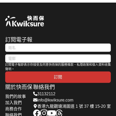
爾夫球達人
毋須身體接
港人移民熱
同水域地區
險，都有保
浮水艙使其
企業相關的
抑或初學新
觸就不會受
門目的地（
約 2,000 個
險計劃和選
沉沒，其後
風險，通常
手，都有機
傷。事實
英國 、 加
私人繫泊設
項助您保障
母公司再發
都涉及商務
會造成運動
上，高爾夫
拿大 、 澳
施，合計全
生意。關鍵
聲明指船隻
保險。 這
傷害。今天
球和很多其
洲 、台
港泊位只有
是找到適合
沉沒不會使
篇 快而保
這篇快而保
他運動一
灣）：怎樣
約 4,300
您公司和行
其獲得任何
專題簡要介
訂閱電子報
的文章就來
樣，若姿勢
轉車牌、考
個，供遊艇
業的保險計
保險賠償。
紹了企業和
介紹高爾夫
不對，很容
車牌、買車
停泊的數目
劃。在這
究竟珍寶海
商業保險產
球好手常見
易導致身體
保和轉
明顯不足，
裡，我們淺
鮮舫購買的
品的世界。
的五大傷
受傷甚至誤
NCD/NCB。
本港遊艇同
談香港和中
是哪一種
如果你想確
訂閱電子報即表示你接受及同意快而保的服務條款、私隱政策和個人資料收集
患、治療及
傷旁人。
樣面對一位
聲明。
國的初創業
船運保險
保遵守當地
預防方法。
消委會 在
難求的局
訂閱
務必備的保
？船運保險
法律，保障
2019 年就
面。
險類型。
其實又保障
自己免遭意
關於快而保
聯絡我們
檢視過本地
甚麼項目？
外損失，你
31132112
12 份高球
我們的故事
今天快而保
就需要考慮
info@kwiksure.com
保險的保
加入我們
的專家會為
這些產品。
香港九龍觀塘鴻圖道 1 號 37 樓 15-20 室
障。今天，
商務合作
你詳細分
我們快而保
聯絡我們