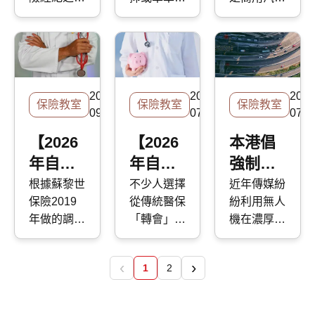
三保咁
保、全
闆之外，家
力，設有處
險。今天的
菲，除了必
樣申請？快
業務中斷保
一，快而保
徑，都不難
或者私家
居業主及車
罰機制。今
快而保專
簡單
保有什
須購買的強
而保特別整
險至關重
的團隊一直
找到電動滑
車，都必須
主其實都需
天，快而保
題，我們會
麼分別?
制第三者風
合了以下的
要，因為它
努力解釋汽
板車的蹤
買汽車保險
要這種保
的專家會大
簡介這四種
險保險外，
懶人包，為
能保障各種
車保險的分
影，使用者
中的第三者
險。今日我
家解釋為什
保險的保障
船主亦應考
大家解答疑
潛在的企業
類和保障範
貪其方便易
保險（又稱
們這篇快而
麼建議未購
範圍。
2020-
2020-
2019
慮為其加購
難。
風險，但究
圍。在今日
用，但其實
第三者責任
保險教室
保險教室
保險教室
保專題，會
買自願醫保
09-15
07-21
07-0
全面保障以
竟什麼是業
的快而保專
近年都發生
保險或三
概覽本港的
的各位盡快
防意外發
務中斷保
題中，我們
過一些有關
保）。這種
【2026
【2026
本港倡
財產及傷亡
趕在全民強
生。今次快
險？快而保
會簡單快捷
電動滑板車
汽車保險
年自願
年自願
強制無
保險，助你
檢前購買。
而保便探討
的這篇文章
地用五分鐘
的意外。在
提供香港法
更清晰地看
醫保懶
醫保懶
人機保
根據蘇黎世
不少人選擇
近年傳媒紛
遊艇保險的
會為你深入
時間概述香
去年年底，
例要求的最
到不同選
保險2019
從傳統醫保
紛利用無人
人包3】
人包
險
類型、保障
探討這種保
港車主在汽
就先後有兩
低保障。為
擇。
年做的調
「轉會」至
機在濃厚的
範圍及其他
險。 香港
點解要
2】
車保險上有
人踩電動滑
什麼稱為
查，有多達
自願醫保
催淚煙霧中
應注意的事
的業務中斷
甚麼選擇。
板車時因頭
「第三者」
買醫療
VHIS 扣
兩成七的受
(VHIS)，除
拍攝現場情
項。
風險 根據
部重創，最
保險？它能
‹
›
保險？
稅攻略
1
2
訪者並無購
了因為自願
況。由於大
2022 年安
終送院搶救
保障什麼？
買醫療保
醫保的保單
型無人機的
聯保險的
不治。究竟
保險範圍有
險，當中有
條款及保障
應用牽涉安
風險晴雨表
現時香港有
什麼不受保