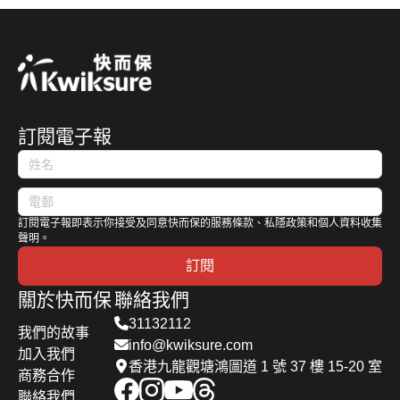
接近四成的
較為清晰
全及私隱問
，業務中斷
甚麼關於電
障項目或附
受訪者的理
外，更因為
題，港府倡
被列為繼網
動滑板車的
加部份？下
由是「無時
可以扣稅。
議立例規管
絡風險之後
法規？駕駛
面我們為你
間去理」，
當然，可以
無人機，包
的第二大關
電動滑板車
提供答案！
亦有另外四
扣稅不代表
括要求用家
注風險，它
又是否需要
成的受訪者
自願醫保必
購買保險、
導致的收入
購買保險？
訂閱電子報
表示「無餘
定優於傳統
強制培訓
損失可能會
今日我們快
錢購買」。
醫保，我們
等。 根據
損害公司的
而保的專家
但其實香港
上一篇專題
民航處的建
收入來源，
就為大家逐
公立醫療體
文章「 自
議，重250
導致公司無
一解答以上
訂閱電子報即表示你接受及同意快而保的服務條款、私隱政策和個人資料收集
系瀕臨爆煲
願醫保 vs
克以上的無
法支付持續
聲明。
問題。
早已不是新
傳統醫保
人機需要牌
經營成本。
訂閱
鮮事，所以
」已經詳細
照。此外，
關於快而保
聯絡我們
醫療保險
探討和比較
香港的無人
31132112
&mdash;&mdash;
過兩者的優
機法例將要
我們的故事
info@kwiksure.com
無論是 傳
劣。 在這
求無人機購
加入我們
香港九龍觀塘鴻圖道 1 號 37 樓 15-20 室
統醫保抑或
篇快而保專
買第三者保
商務合作
自願醫保
題文章中，
險，最低賠
聯絡我們