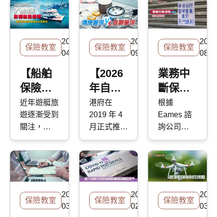
2025-
2024-
2022
保險教室
保險教室
保險教室
04-27
09-05
08-1
【船舶
【2026
業務中
保險攻
年自願
斷保險3
略】買
醫保懶
大實用
近年遊艇旅
港府在
根據
遊逐漸受到
2019 年 4
Eames 諮
遊艇必
人包 】
貼士
關注，
月正式推出
詢公司
須買三
自願醫
2024 年
自願醫療保
2017 年的
保？影
保 vs 傳
《施政報
險計劃
一篇文章，
響船隻
統醫保
告》提出將
(Voluntary
昆士蘭保險
保費的7
於香港仔、
Health
的研究表
前南丫石礦
Insurance
明，香港
個因素
2022-
2022-
2021
場及紅磡站
Scheme，
26% 的企
保險教室
保險教室
保險教室
｜遊艇
03-29
02-22
03-3
臨海用地項
簡稱
業曾因業務