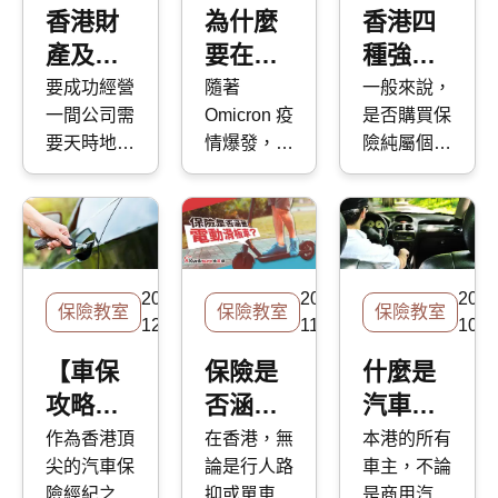
保險保
目 推動遊
VHIS)。根
中斷而蒙受
香港財
為什麼
香港四
障範圍
艇旅遊 ；
據自願醫保
損失。如果
產及傷
要在全
種強制
及注意
機管局亦計
的 官網 數
你認為時至
亡保險
民強檢
性保險
要成功經營
隨著
一般來說，
劃在機場島
字，截止
今天情況已
事項
一間公司需
Omicron 疫
是否購買保
指南
前購買
毗鄰的海域
2020 年 7
有改善，那
要天時地利
情爆發，港
險純屬個人
自願醫
設置遊艇港
月 8 日，
麼你就大錯
人和，而其
府宣佈會在
選擇，不過
灣及配套設
市場上已有
特錯了。不
保？
中最重要的
3 月頭正式
根據香港法
施，以拓展
29 款標準
確定的經濟
因素之一就
進行三次
例，有四種
海空客運市
計劃及 211
形勢、全球
是財產及傷
「全民強制
保險是強制
場。 在政
款靈活計劃
供應鏈的中
亡保險，因
核酸檢測」
性購買的，
府推動遊艇
出爐，可謂
斷、不斷上
2020-
2020-
2020
為這種保險
（Compulsory
分別是本地
保險教室
保險教室
保險教室
產業之時，
花多眼亂。
升的通貨膨
12-30
11-23
10-3
能夠保障你
Universal
船隻責任保
業界亦表示
不知道應該
脹和其他宏
的整盤生
Test），讓
險、汽車第
【車保
保險是
什麼是
近年有更多
怎樣選擇？
觀因素，繼
意，免受突
市民按出生
三者責任保
攻略】
否涵蓋
汽車第
香港人購置
想知自願醫
續影響著香
發意外所影
日期預約檢
險、大廈法
遊艇及帆
保跟一般醫
港的企業和
車保點
電動滑
三者保
作為香港頂
在香港，無
本港的所有
響。但其實
測。而且檢
團保險和僱
船。由於遊
保有甚麼分
其盈利。
尖的汽車保
論是行人路
車主，不論
止全保
板車？
險？三
除了公司老
測具法律效
員賠償保
艇價格不
別？扣稅怎
因此，購買
險經紀之
抑或單車
是商用汽車