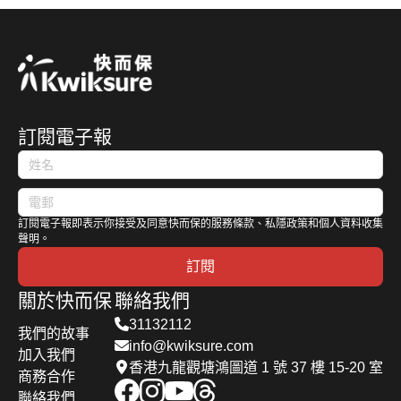
帶你深入了
能用作抵擋
連天。今次
比較
型與5大
最慳油
錄、通過指
解 AXA 安
子彈。然
快而保 便
定考核和職
特別配
汽車
盛車保
而，真正的
為大家分享
前課程等，
備
2026 年保
防彈車，除
10 大駕駛
建議首階段
障與價格，
了名符其實
慳油秘訣貼
網約車牌照
評析 AXA
的防彈，還
士之外，並
發牌上限一
訂閱電子報
安盛 汽車
具有防爆、
介紹 5 款
萬架，另外
保險 優缺
防毒氣等功
全港最慳油
對於申請車
點，助你選
能。今次
的汽油車，
輛也列出3
擇最適合的
快而保 便
讓車主們減
點要求包括
訂閱電子報即表示你接受及同意快而保的服務條款、私隱政策和個人資料收集
車保方案。
與大家一齊
低油價高企
聲明。
車輛車齡須
解構防彈
的壓力。
訂閱
低於12
車，深入了
年、持有涵
關於快而保
聯絡我們
解其防彈標
蓋網約車用
31132112
準，以及有
我們的故事
途的第三者
info@kwiksure.com
哪些防彈車
加入我們
風險保險、
香港九龍觀塘鴻圖道 1 號 37 樓 15-20 室
型。
商務合作
私家車須由
聯絡我們