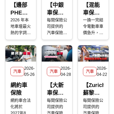
及香港
愈見稀少的
亞車保
不經不覺地
【邊部
【中銀
【混能
售價比
雙門跑車。
2026 年保
變得暗淡無
PHEV
車保好
車保養
較
今次 快而
障與價格，
光，如果不
插電混
唔好】
攻略】
2026 年本
每間保險公
一換一完結
保 便為大
評析 AIG
及時打理保
地車壇最火
司提供的
令電動車車
能好】
中銀集
日系 vs
家逐一剖析
美亞 汽車
護，隨時會
熱的字詞，
汽車保險
價急升，吸
2026香
團保險
歐系混
富士
保險 優缺
對車漆造成
相信繼年初
保障各有不
引力減弱，
Subaru 各
點，助你選
不可逆轉的
港
汽車保
能車比
的「 一換
同，應該點
但面對高企
車型的特
擇最適合的
傷害。 要
PHEV
險2026
較：原
一完結 」
揀好？ 快
的 油價 ，
點。
車保方案。
保護車漆，
車型盤
詳細解
理、保
後便是
而保
近期不少汽
最高性價比
「PHEV」，
Kwiksure
車品牌也轉
點｜優
析保障
養差異
的方法首選
2026-
2026-
2026-
即「插電混
帶你深入了
為力谷 混
汽車
汽車
汽車
缺點分
範圍及
｜維修
汽車打蠟。
05-26
04-28
04-22
能車」。皆
解中銀
能車 。無
然而，坊間
析｜保
特色
成本分
因電動車車
2026 年汽
論你是準備
網約車
【大新
【Zurich
的汽車蠟種
養及使
析
價暴升後，
車保險的保
入手或已經
保險
車保好
蘇黎世
類繁多，價
用注意
既可對抗油
障與價格，
是混能車
錢由 DIY
唔好】
車保好
網約車合法
每間保險公
每間保險公
魔又毋須為
評析 中銀
主，應該如
事項
的百多元，
化將於
司提供的
司提供的
汽車保
唔好】
續航距離而
汽車保險
何分辨不同
到汽車美容
2027年8月
汽車保險
汽車保險