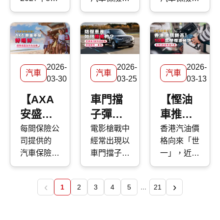
險2026
汽車保
煩惱的
優缺點，助
種類的混能
店的幾千元
22日生
保障各有不
保障各有不
PHEV 插
你選擇最合
車？應該如
評測 |
險2026
不等，到底
效，政府近
同，應該點
同，應該點
電混能車
適的車保方
何保養混能
保障範
評測 |
該如何選
日向立法會
揀？ 快而
揀好？ 快
型，便成為
案。
車？今次
擇？傳統打
圍及特
保障範
提交文件，
保
而保
各大代理力
快而保 便
蠟與近年流
訂定網約車
Kwiksure
Kwiksure
色比較
圍及特
谷對象。今
與大家分享
2026-
2026-
2026-
行的 汽車
服務的規管
帶你深入了
帶你深入了
汽車
汽車
汽車
色比較
次 快而保
日系與歐系
03-30
03-25
03-13
鍍膜 又有
細節；當中
解大新車保
解 Zurich
便為大家盤
混能車特點
甚麼分別？
包括，網約
2026 年保
蘇黎世車保
【AXA
車門擋
【慳油
點本地最新
及混能車保
快而保 為
車司機必需
障與價格，
2026 年保
安盛車
子彈係
車推
的 PHEV
養攻略。
你一文看清
年滿21歲
評析大新
障與價格，
混能車型
保好唔
咪真？
介】香
每間保險公
電影槍戰中
香港汽油價
汽車打蠟的
及持有香港
汽車保險
評析
外，還有選
司提供的
經常出現以
格向來「世
好】汽
防彈車
港油價
好處、種
永久性居民
優缺點，助
Zurich 蘇
購及日常使
汽車保險
車門擋子彈
一」，近期
類、價錢比
車保險
是如何
新高！
身份證、且
你選擇最適
黎世 汽車
用時的注意
保障各有不
的場面，事
更衝破每公
較及常見問
須持有駕駛
合的車保方
保險 優缺
2026評
鍊成
10個駕
事項。
同，應該點
實上，一般
升 30 港元
題，助你選
執照超過一
案。
點，助你選
‹
›
測 | 保
的：解
駛慳油
...
1
2
3
4
5
21
揀好？ 快
車輛只是用
關口，令一
出最適合愛
年、五年內
擇最適合的
障範圍
構VR標
秘訣｜
而保
金屬片所製
眾汽油車車
車的護理方
沒有嚴重交
車保方案。
Kwiksure
造，絕對不
主自然叫苦
及特色
準、車
香港5款
案！
通定罪記