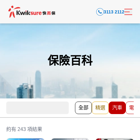
3113 2112
保險百科
全部
精選
汽車
電動
約有 243 項結果