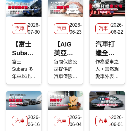
2026-
2026-
2026-
汽車
汽車
汽車
07-30
06-23
06-22
【富士
【AIG
汽車打
Subaru
美亞車
蠟全攻
最新香
保好唔
略：價
富士
每間保險公
作為愛車之
Subaru 多
司提供的
人，當然想
港價
好】汽
錢、種
年來以出色
汽車保險
愛車外表時
錢】富
車保險
類分析
操控表現贏
保障各有不
刻保持光澤
士
2026評
與車身
得不少支
同，應該點
亮麗，不過
Subaru
測 | 保
打蠟推
持，近年除
揀好？ 快
面對香港複
全線車
障範圍
薦
汽油車外，
而保
雜的環境，
亦積極引入
Kwiksure
包括廢氣、
款 - 型
及特色
2026-
2026-
2026-
電動車，甚
帶你深入了
高溫、雨水
汽車
汽車
汽車
號性能
比較
06-16
06-04
06-01
至香港車壇
解 AIG 美
等，令車身