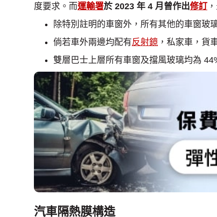
度要求。而
運輸署
於 2023 年 4 月曾作出
修訂
，
除特別註明的車窗外，所有其他的車窗玻璃
倘若車外兩邊均配有
反射鏡
，私家車，貨車
雙層巴士上層所有車窗及擋風玻璃均為 44
汽車隔熱膜構造