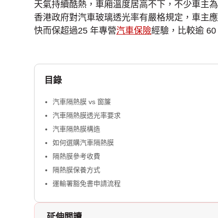
天氣持續酷熱，車廂溫度居高不下，不少車主為
香港政府對汽車玻璃透光率有嚴格規定，車主應
快而保超過25 年專營
汽車保險
經驗，比較逾 6
目錄
汽車隔熱膜 vs 窗簾
汽車隔熱膜透光率要求
汽車隔熱膜構造
如何選購汽車隔熱膜
隔熱膜參考收費
隔熱膜保養方式
運輸署豁免書申請流程
延伸閲讀