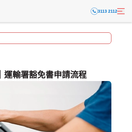
3113 2112
｜運輸署豁免書申請流程