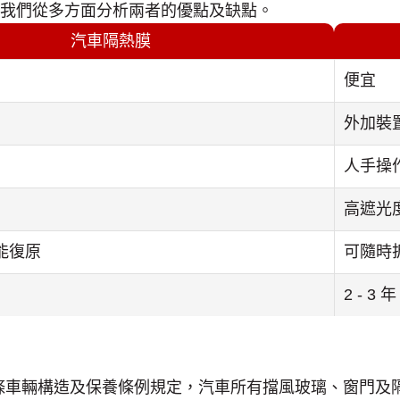
我們從多方面分析兩者的優點及缺點。
汽車隔熱膜
便宜
外加裝
人手操
高遮光
能復原
可隨時
2 - 3 年
 9 條車輛構造及保養條例規定，汽車所有擋風玻璃、窗門