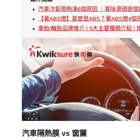
汽車冷氣唔夠凍6個原因 ｜異味源頭逐
【著ABS燈】甚麼是ABS？著ABS燈
車胎/輪胎品牌推介 | 5大主要種類介紹 
汽車隔熱膜 vs 窗簾