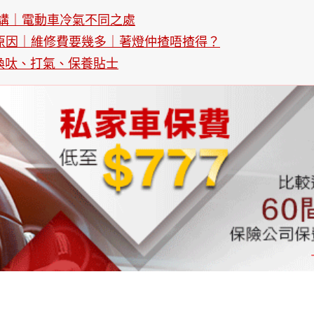
個講｜電動車冷氣不同之處
4個原因｜維修費要幾多｜著燈仲揸唔揸得？
| 換呔、打氣、保養貼士