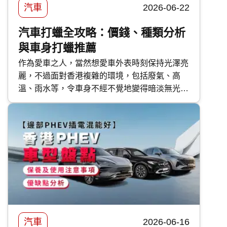
汽車
2026-06-22
汽車打蠟全攻略：價錢、種類分析
與車身打蠟推薦
作為愛車之人，當然想愛車外表時刻保持光澤亮
麗，不過面對香港複雜的環境，包括廢氣、高
溫、雨水等，令車身不經不覺地變得暗淡無光，
如果不及時打理保護，隨時會對車漆造成不可逆
轉的傷害。 要保護車漆，最高性價比的方法首
選汽車打蠟。然而，坊間的汽車蠟種類繁多，價
錢由 DIY 的百多元，到汽車美容店的幾千元不
等，到底該如何選擇？傳統打蠟與近年流行的
汽車鍍膜 又有甚麼分別？ 快而保 為你一文看清
汽車打蠟的好處、種類、價錢比較及常見問題，
助你選出最適合愛車的護理方案！
汽車
2026-06-16