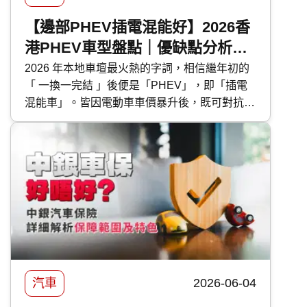
【邊部PHEV插電混能好】2026香
港PHEV車型盤點｜優缺點分析｜
保養及使用注意事項
2026 年本地車壇最火熱的字詞，相信繼年初的
「 一換一完結 」後便是「PHEV」，即「插電
混能車」。皆因電動車車價暴升後，既可對抗油
魔又毋須為續航距離而煩惱的 PHEV 插電混能
車型，便成為各大代理力谷對象。今次 快而保
便為大家盤點本地最新的 PHEV 混能車型外，
還有選購及日常使用時的注意事項。
汽車
2026-06-04