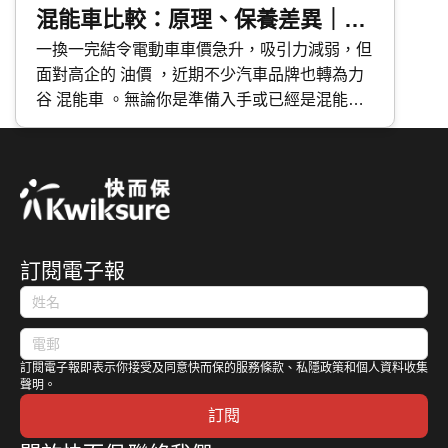
混能車比較：原理、保養差異｜維
修成本分析
一換一完結令電動車車價急升，吸引力減弱，但
面對高企的 油價 ，近期不少汽車品牌也轉為力
谷 混能車 。無論你是準備入手或已經是混能車
主，應該如何分辨不同種類的混能車？應該如何
保養混能車？今次 快而保 便與大家分享日系與
歐系混能車特點及混能車保養攻略。
訂閱電子報
訂閱電子報即表示你接受及同意快而保的服務條款、私隱政策和個人資料收集
聲明。
訂閱