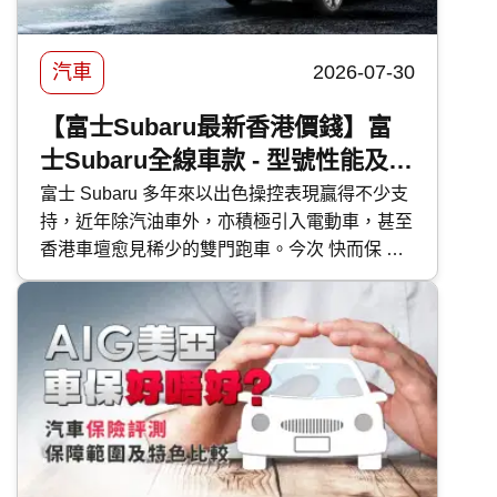
汽車
2026-07-30
【富士Subaru最新香港價錢】富
士Subaru全線車款 - 型號性能及香
港售價比較
富士 Subaru 多年來以出色操控表現贏得不少支
持，近年除汽油車外，亦積極引入電動車，甚至
香港車壇愈見稀少的雙門跑車。今次 快而保 便
為大家逐一剖析富士 Subaru 各車型的特點。