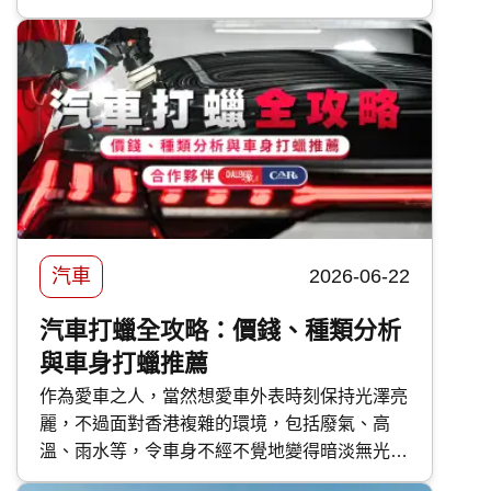
亞 汽車保險 優缺點，助你選擇最適合的車保方
案。
汽車
2026-06-22
汽車打蠟全攻略：價錢、種類分析
與車身打蠟推薦
作為愛車之人，當然想愛車外表時刻保持光澤亮
麗，不過面對香港複雜的環境，包括廢氣、高
溫、雨水等，令車身不經不覺地變得暗淡無光，
如果不及時打理保護，隨時會對車漆造成不可逆