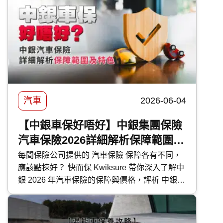
便為大家盤點本地最新的 PHEV 混能車型外，
還有選購及日常使用時的注意事項。
汽車
2026-06-04
【中銀車保好唔好】中銀集團保險
汽車保險2026詳細解析保障範圍及
特色
每間保險公司提供的 汽車保險 保障各有不同，
應該點揀好？ 快而保 Kwiksure 帶你深入了解中
銀 2026 年汽車保險的保障與價格，評析 中銀汽
車保險 優缺點，助你選擇最合適的車保方案。