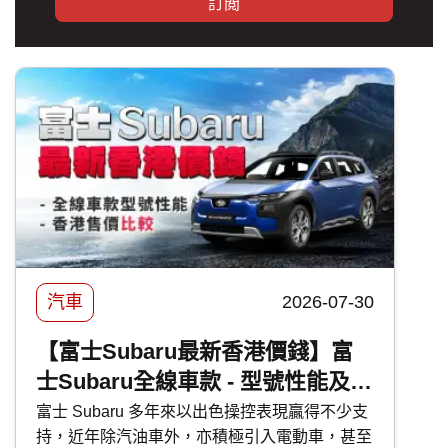
訂閲
汽車
2026-07-30
【富士Subaru最新香港價錢】富
士Subaru全線車款 - 型號性能及香
港售價比較
富士 Subaru 多年來以出色操控表現贏得不少支
持，近年除汽油車外，亦積極引入電動車，甚至