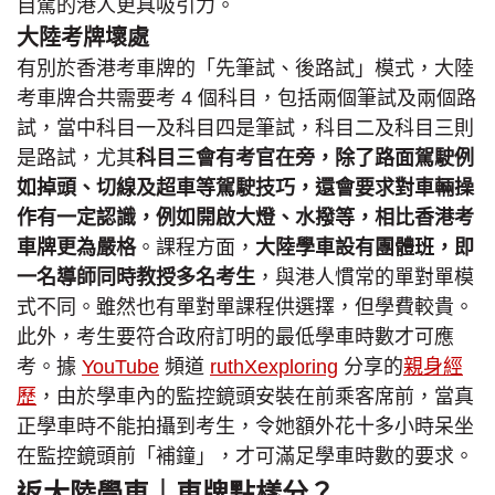
自駕的港人更具吸引力。
大陸考牌壞處
有別於香港考車牌的「先筆試、後路試」模式，大陸
考車牌合共需要考 4 個科目，包括兩個筆試及兩個路
試，當中科目一及科目四是筆試，科目二及科目三則
是路試，尤其
科目三會有考官在旁，除了路面駕駛例
如掉頭、切線及超車等駕駛技巧，還會要求對車輛操
作有一定認識，例如開啟大燈、水撥等，相比香港考
車牌更為嚴格
。課程方面，
大陸學車設有團體班，即
一名導師同時教授多名考生
，與港人慣常的單對單模
式不同。雖然也有單對單課程供選擇，但學費較貴。
此外，考生要符合政府訂明的最低學車時數才可應
考。據
YouTube
頻道
ruthXexploring
分享的
親身經
歷
，由於學車內的監控鏡頭安裝在前乘客席前，當真
正學車時不能拍攝到考生，令她額外花十多小時呆坐
在監控鏡頭前「補鐘」，才可滿足學車時數的要求。
返大陸學車｜車牌點樣分？