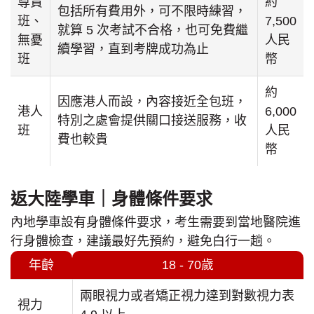
尊貴
約
包括所有費用外，可不限時練習，
班、
7,500
就算 5 次考試不合格，也可免費繼
無憂
人民
續學習，直到考牌成功為止
班
幣
約
因應港人而設，內容接近全包班，
港人
6,000
特別之處會提供關口接送服務，收
班
人民
費也較貴
幣
返大陸學車｜身體條件要求
內地學車設有身體條件要求，考生需要到當地醫院進
行身體檢查，建議最好先預約，避免白行一趟。
年齡
18 - 70歲
兩眼視力或者矯正視力達到對數視力表
視力