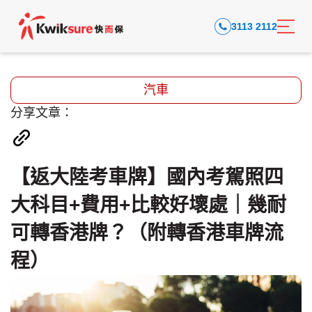
3113 2112
汽車
分享文章：
【返大陸考車牌】國內考駕照四
大科目+費用+比較好壞處｜幾耐
可轉香港牌？（附轉香港車牌流
程）