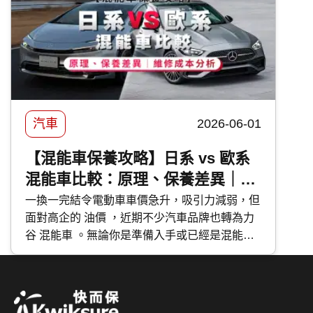
汽車
2026-06-01
【混能車保養攻略】日系 vs 歐系
混能車比較：原理、保養差異｜維
修成本分析
一換一完結令電動車車價急升，吸引力減弱，但
面對高企的 油價 ，近期不少汽車品牌也轉為力
谷 混能車 。無論你是準備入手或已經是混能車
主，應該如何分辨不同種類的混能車？應該如何
保養混能車？今次 快而保 便與大家分享日系與
歐系混能車特點及混能車保養攻略。