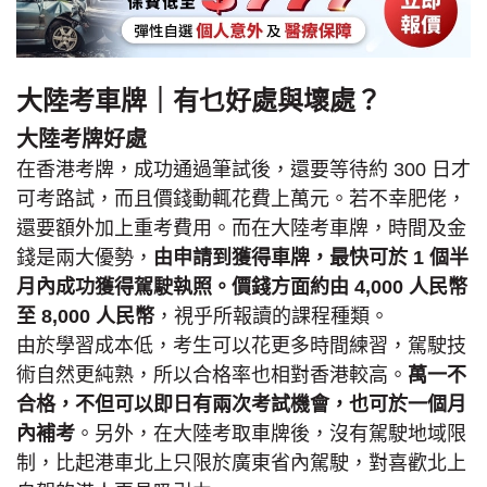
大陸考車牌｜有乜好處與壞處？
大陸考牌好處
在香港考牌，成功通過筆試後，還要等待約 300 日才
可考路試，而且價錢動輒花費上萬元。若不幸肥佬，
還要額外加上重考費用。而在大陸考車牌，時間及金
錢是兩大優勢，
由申請到獲得車牌，最快可於 1 個半
月內成功獲得駕駛執照。價錢方面約由 4,000 人民幣
至 8,000 人民幣
，視乎所報讀的課程種類。
由於學習成本低，考生可以花更多時間練習，駕駛技
術自然更純熟，所以合格率也相對香港較高。
萬一不
合格，不但可以即日有兩次考試機會，也可於一個月
內補考
。另外，在大陸考取車牌後，沒有駕駛地域限
制，比起港車北上只限於廣東省內駕駛，對喜歡北上