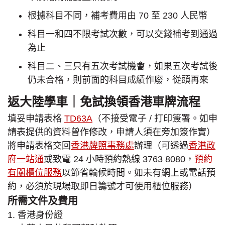
根據科目不同，補考費用由 70 至 230 人民幣
科目一和四不限考試次數，可以交錢補考到通過
為止
科目二、三只有五次考試機會，如果五次考試後
仍未合格，則前面的科目成績作廢，從頭再來
返大陸學車｜免試換領香港車牌流程
填妥申請表格
TD63A
（不接受電子 / 打印簽署。如申
請表提供的資料曾作修改，申請人須在旁加簽作實）
將申請表格交回
香港牌照事務處
辦理（可透過
香港政
府一站通
或致電 24 小時預約熱線 3763 8080，
預約
有關櫃位服務
以節省輪候時間。如未有網上或電話預
約，必須於現場取即日籌號才可使用櫃位服務）
所需文件及費用
1. 香港身份證