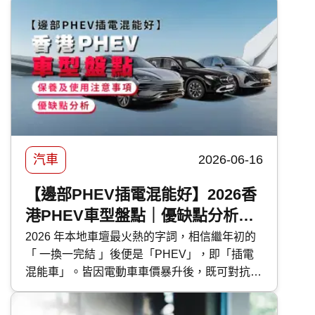
轉的傷害。 要保護車漆，最高性價比的方法首
選汽車打蠟。然而，坊間的汽車蠟種類繁多，價
錢由 DIY 的百多元，到汽車美容店的幾千元不
等，到底該如何選擇？傳統打蠟與近年流行的
汽車鍍膜 又有甚麼分別？ 快而保 為你一文看清
汽車打蠟的好處、種類、價錢比較及常見問題，
助你選出最適合愛車的護理方案！
汽車
2026-06-16
【邊部PHEV插電混能好】2026香
港PHEV車型盤點｜優缺點分析｜
保養及使用注意事項
2026 年本地車壇最火熱的字詞，相信繼年初的
「 一換一完結 」後便是「PHEV」，即「插電
混能車」。皆因電動車車價暴升後，既可對抗油
魔又毋須為續航距離而煩惱的 PHEV 插電混能
車型，便成為各大代理力谷對象。今次 快而保