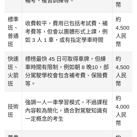
補考、複習訓練等。
幣
標準
約
收費較平，費用已包括考試費、補
班、
4,500
考費等，但會以團體形式上課，例
普通
人民
如 3 人 1 車，或有指定學車時間
班
幣
快速
標榜最快 45 日可取得車牌，但練
約
班、
車時間有限制，例如朝 8 晚10，部
4,500
火箭
分駕駛學校會包含補考費、保險費
人民
班
等。
幣
約
強調一人一車學習模式，不過課程
技術
4,000
內容較為簡化，適合對駕駛知識有
班
人民
一定概念的考生
幣