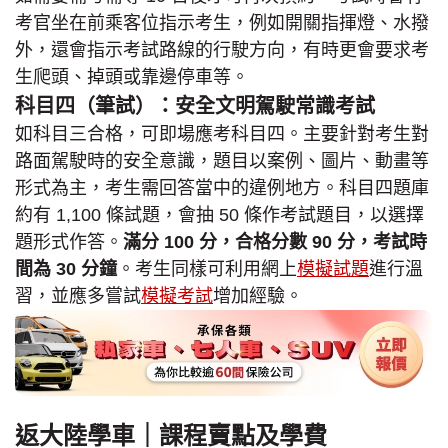
考官坐在前乘客位指示考生，例如開關指揮燈、水撥
外，還會指示考試路線的行駛方向，有時更會要求考
生爬頭、掉頭或靠邊停車等。
科目四（筆試）：安全文明駕駛常識考試
如科目三合格，可即場應考科目四。主要針對考生對
路面駕駛時的安全意識，題目以案例、圖片、動畫等
形式為主，考生需回答當中的違例地方。科目四題庫
約有 1,100 條試題，會抽 50 條作考試題目，以選擇
題形式作答。
滿分 100 分，合格分數 90 分，考試時
間為 30 分鐘
。考生同樣可利用網上
模擬試題
進行溫
習，並應多嘗試
模擬考試
增加經驗。
返大陸學車｜課程賣點及學費