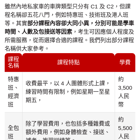
雖然內地私家車的車牌類型只分有 C1 及 C2，但課
程名稱卻五花八門，例如特惠班、技術班及港人班
等。其實
部分課程內容卻大同小異，分別可能是學車
時間、人數及包接送等因素
，考生可因應個人程度及
所需服務，從而選擇合適的課程。我們列出部分課程
名稱供大家參考。
課程
課程特點
學費
名稱
特惠
約
收費最平，以 4 人團體形式上課，
班、
3,500
練習時間有限制，例如星期一至星
經濟
人民
期五，
班
幣
約
除了學習費用，也包括多種雜費或
全包
5,500
額外費用，例如身體檢查、接送、
班
人民