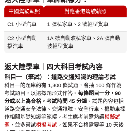
中國駕駛執照
對應香港駕駛執照
C1 小型汽車
1 號私家車、2 號輕型貨車
C2 小型自動
1A 號自動波私家車、2A 號自動
擋汽車
波輕型貨車
返大陸學車｜四大科目考試內容
科目一（筆試）：道路交通知識的理論考試
科目一的題庫約有 1,300 條試題，會抽 100 條作為
考試題目，以選擇題形式作答。
每條題目一分，90
分或以上為合格，考試時間 45 分鐘
。試題內容包括
道路交通安全法律、交通訊號、安全行車、機動車操
作相關基礎知識等範疇。考生應考前需熟讀
模擬試
題
，並多嘗試
模擬考試
。如果不合格需要等 10 天後