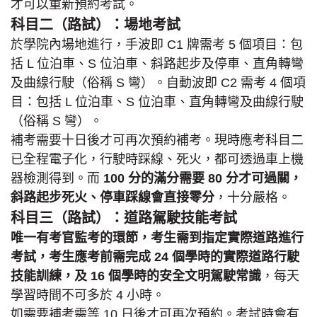
才可以重新預約考試。
科目二（路試）：場地考試
於學院內場地進行，手波即 C1 牌需考 5 個項目：包
括 L 位泊車、S 位泊車、斜路起步及停車、直角轉彎
及曲線行駛（俗稱 S 彎）。自動波即 C2 需考 4 個項
目：包括 L 位泊車、S 位泊車、直角轉彎及曲線行駛
（俗稱 S 彎）。
補考需要十日後才可再次預約補考。現時應考科目二
已全程電子化，行駛時踩線、死火，都可透過車上機
器檢測得到。而
100 分的滿分需要 80 分才可過關，
斜路起步死火、停車踩線會直接零分
，十分嚴格。
科目三（路試）：道路駕駛技能考試
唯一有考官監考的環節，考生需到指定實際道路進行
考試，考生應考前需完成 24 個學時的實際道路行駛
技能訓練，及 16 個學時的安全文明駕駛常識
，每天
學習時間不可多於 4 小時。
如需要補考需等 10 日後才可再次預約。考試時會有