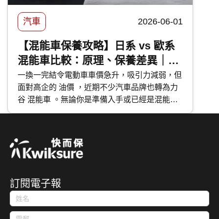
汽車
2026-06-01
【混能車保養攻略】日系 vs 歐系
混能車比較：原理、保養差異｜維
修成本分析
一換一完結令電動車車價急升，吸引力減弱，但
面對高企的 油價 ，近期不少汽車品牌也轉為力
谷 混能車 。無論你是準備入手或已經是混能車
主，應該如何分辨不同種類的混能車？應該如何
保養混能車？今次 快而保 便與大家分享日系與
歐系混能車特點及混能車保養攻略。
訂閱電子報