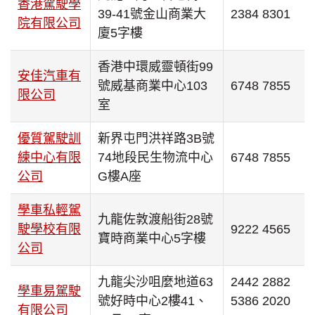
香港駕駛學
39-41號金山商業大
2384 8301
院有限公司
廈5字樓
香港中環威靈頓街99
安佳汽車有
號威基商業中心103
6748 7855
限公司
室
優質駕駛訓
新界屯門洪祥路3B號
練中心有限
74地段民生物流中心
6748 7855
公司
G樓A座
學車私輕駕
九龍佐敦渡船街28號
駛學校有限
9222 4565
寶時商業中心5字樓
公司
九龍尖沙咀麼地道63
2442 2882
學車易駕駛
號好時中心2樓41、
5386 2020
有限公司