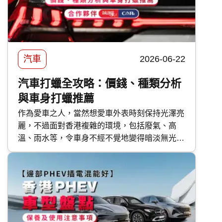
汽車
2026-06-22
汽車打蠟全攻略：價錢、種類分析
與車身打蠟推薦
作為愛車之人，當然想愛車外表時刻保持光澤亮
麗，不過面對香港複雜的環境，包括廢氣、高
溫、雨水等，令車身不經不覺地變得暗淡無光，
如果不及時打理保護，隨時會對車漆造成不可逆
轉的傷害。 要保護車漆，最高性價比的方法首
選汽車打蠟。然而，坊間的汽車蠟種類繁多，價
錢由 DIY 的百多元，到汽車美容店的幾千元不
等，到底該如何選擇？傳統打蠟與近年流行的
汽車鍍膜 又有甚麼分別？ 快而保 為你一文看清