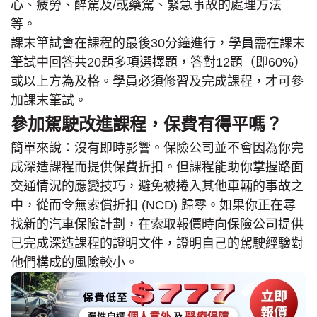
心、疲勞、醉駕及/或藥駕、緊急事故的處理方法
等。
課末筆試會在課程的最後30分鐘進行，學員需在課末
筆試中回答共20題多項選擇題，答對12題（即60%）
或以上方為及格。學員必須修習及完成課程，才可參
加課末筆試。
參加駕駛改進課程，保費有得平嗎？
簡單來說：沒有即時影響。保險公司並不會因為你完
成深造課程而提供保費折扣。但課程能助你掌握路面
交通情況的應變技巧，避免被捲入其他車輛的事故之
中，從而令無索償折扣 (NCD) 歸零。如果你正在尋
找新的汽車保險計劃，在索取報價時向保險公司提供
已完成深造課程的證明文件，證明自己的駕駛經驗對
他們構成的風險較小。