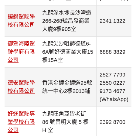
九龍深水埗長沙灣道
鏗鏘駕駛學
266-268號昌發商業
2341 1322
校有限公司
大廈9樓905室
御駕海陸駕
九龍尖沙咀赫德道6-
駛學府有限
6A號好德商業大廈15
6888 3829
公司
樓15A室
2527 7799
德安駕駛學
香港金鐘金鐘道95號
2550 0227
校有限公司
統一中心2樓2013鋪
9173 4677
(WhatsApp)
好運駕駛專
九龍旺角亞皆老街
業學校有限
86 號昌明大廈 5 樓
2392 8700
公司
H 室