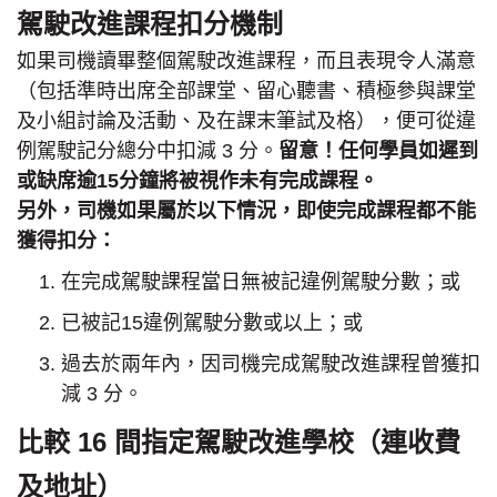
駕駛改進課程扣分機制
如果司機讀畢整個駕駛改進課程，而且表現令人滿意
（包括準時出席全部課堂、留心聽書、積極參與課堂
及小組討論及活動、及在課末筆試及格），便可從違
例駕駛記分總分中扣減 3 分。
留意！任何學員如遲到
或缺席逾15分鐘將被視作未有完成課程。
另外，司機如果屬於以下情況，即使完成課程都不能
獲得扣分：
在完成駕駛課程當日無被記違例駕駛分數；或
已被記15違例駕駛分數或以上；或
過去於兩年內，因司機完成駕駛改進課程曾獲扣
減 3 分。
比較 16 間指定駕駛改進學校（連收費
及地址）