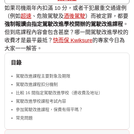
如果司機兩年內扣滿 10 分，或者干犯嚴重交通違例
（例如
超速
、危險駕駛及
酒後駕駛
）而被定罪，都要
強制報讀由指定駕駛改進學校開辦的駕駛改進課程
。
但到底課程內容會包含甚麼？哪一間駕駛改進學校的
收費才是最平最抵？
快而保 Kwiksure
的專家今日為
大家一一解答。
目錄
駕駛改進課程主要對象及期限
駕駛改進課程扣分機制
比較 16 間指定駕駛改進學校（連收費及地址）
駕駛改進學校課程考試內容
參加駕駛改進課程，保費有得平嗎？
常見問題