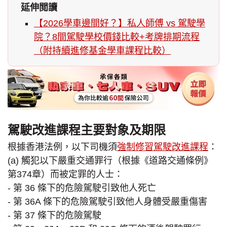
延伸閲讀
【2026學車邊間好？】私人師傅 vs 駕駛學
院？8間駕駛學校價錢比較+考牌排期流程
（附持續進修基金學車課程比較）
駕駛改進課程主要對象及期限
根據香港法例，以下司機須
強制修習駕駛改進課程
：
(a) 觸犯以下嚴重交通罪行（根據《道路交通條例》
第374章）而被定罪的人士：
- 第 36 條下的危險駕駛引致他人死亡
- 第 36A 條下的危險駕駛引致他人身體受嚴重傷害
- 第 37 條下的危險駕駛