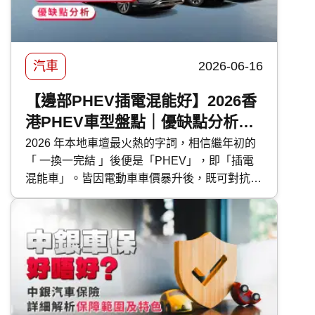
汽車打蠟的好處、種類、價錢比較及常見問題，
助你選出最適合愛車的護理方案！
汽車
2026-06-16
【邊部PHEV插電混能好】2026香
港PHEV車型盤點｜優缺點分析｜
保養及使用注意事項
2026 年本地車壇最火熱的字詞，相信繼年初的
「 一換一完結 」後便是「PHEV」，即「插電
混能車」。皆因電動車車價暴升後，既可對抗油
魔又毋須為續航距離而煩惱的 PHEV 插電混能
車型，便成為各大代理力谷對象。今次 快而保
便為大家盤點本地最新的 PHEV 混能車型外，
還有選購及日常使用時的注意事項。