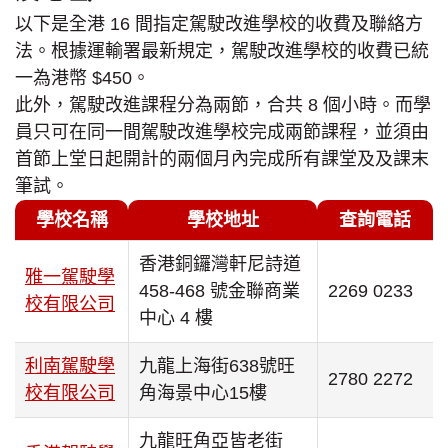
以下是全港 16 間指定駕駛改進學校的收費及聯絡方
法。根據運輸署最新規定，駕駛改進學校的收費已統
一為港幣 $450。
此外，駕駛改進課程分為兩節，合共 8 個小時。而學
員只可在同一間駕駛改進學校完成兩節課程，並須由
首節上堂日起開計的兩個月內完成所有課堂及及課末
筆試。
學校名稱
學校地址
查詢電話
香港銅鑼灣軒尼詩道
雅一駕駛學
458-468 號金聯商業
2269 0233
校有限公司
中心 4 樓
利南駕駛學
九龍上海街638號旺
2780 2272
校有限公司
角海景中心15樓
九龍旺角亞皆老街