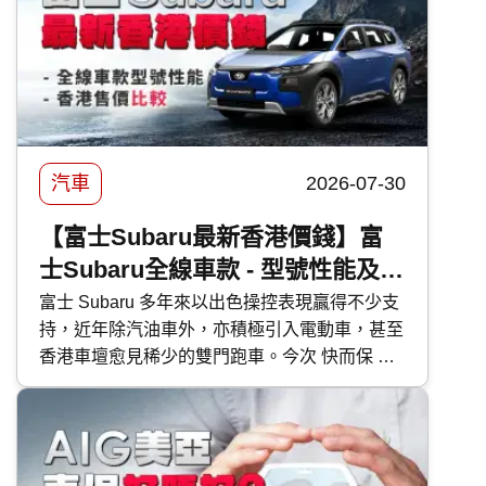
汽車
2026-07-30
【富士Subaru最新香港價錢】富
士Subaru全線車款 - 型號性能及香
港售價比較
富士 Subaru 多年來以出色操控表現贏得不少支
持，近年除汽油車外，亦積極引入電動車，甚至
香港車壇愈見稀少的雙門跑車。今次 快而保 便
為大家逐一剖析富士 Subaru 各車型的特點。