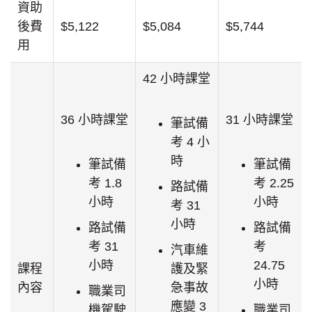
資助
後費
$5,122
$5,084
$5,744
用
42 小時課堂
36 小時課堂
31 小時課堂
筆試備
考 4 小
時
筆試備
筆試備
考 1.8
考 2.25
路試備
小時
小時
考 31
小時
路試備
路試備
考 31
考
汽車維
小時
24.75
課程
護及緊
小時
內容
急事故
職業司
應變 3
機駕駛
職業司