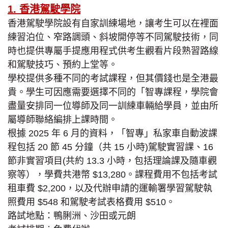
1. 香港駕駛學院
香港駕駛學院設有自家訓練場地，讓考生可以在裡面
練習泊位、窄路調頭、斜坡開停等不同駕駛技術，同
時也提供專屬手提應用程式供考生觀看片段熟習路線
和駕駛技巧、預約上堂等。
學校提供多種不同的考試課程，但其價錢也是全港最
貴。學生可因應需要選擇不同的「智專課程，學院會
盡量安排同一位導師及同一訓練車輛給學員，並由所
屬導師聯絡編排上課時間。
根據 2025 年 6 月的資料，「智專」私家車自動波課
程包括 20 節 45 分鐘（共 15 小時)駕駛實習課、16
節非實習項目(共約 13.3 小時，包括理論課及隨車觀
察等），學費共港幣 $13,280。課程費用不包括考試
租車費 $2,200，以及代辦申請的運輸署學習駕駛執
照費用 $548 和駕駛考試表格費用 $510。
路試地點：鴨脷洲、沙田或元朗