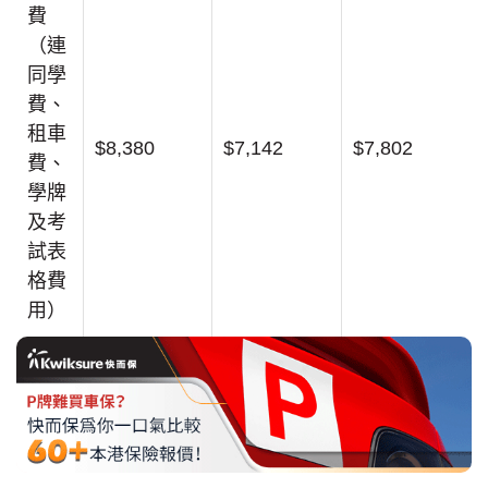
費
（連
同學
費、
租車
$8,380
$7,142
$7,802
費、
學牌
及考
試表
格費
用）