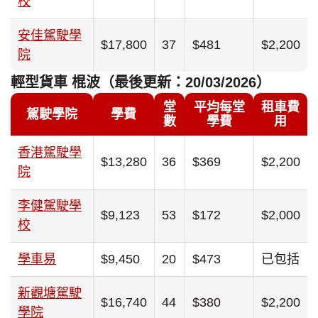
校
安佳駕駛學
$17,800
37
$481
$2,200
院
輕型貨車 棍波（最後更新：20/03/2026）
堂
平均每堂
租車費
駕駛學院
學費
數
學費
用
香港駕駛學
$13,280
36
$369
$2,200
院
李健駕駛學
$9,123
53
$172
$2,000
校
學車易
$9,450
20
$473
已包括
新觀塘駕駛
$16,740
44
$380
$2,200
學院