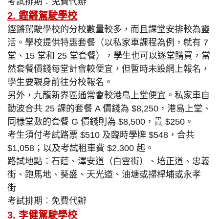
考試排期︰免費代辦
2. 鏗鏘駕駛學校
鏗鏘駕駛學校的分校數量較多，而且課堂安排較為靈
活。學校提供特惠套餐（以私家車課程為例，就有 7
堂、15 堂和 25 堂套餐），學生也可以逐堂購買，當
然套餐價錢每堂計會較便宜，但暫時未設網上報名，
學生要親身前往分校報名。
另外，九龍新界區通常會較港島上堂便宜。私家車自
動波合共 25 課的套餐 A 價錢為 $8,250，港島上堂、
同樣堂數的套餐 G 價錢則為 $8,500，貴 $250。
考生須付考試路票 $510 及臨時學牌 $548，合共
$1,058；以及考試租車費 $2,300 起。
路試地點：石蔭、澤安道（白雲街）、培正道、忠義
街、跑馬地、葵盛、天光道、油塘或掃桿埔或永孝
街
考試排期︰免費代辦
3. 李健駕駛學校