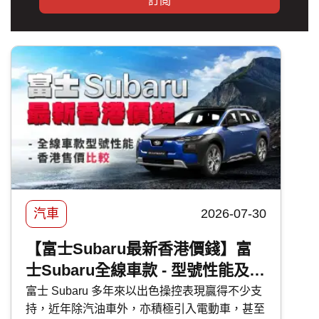
訂閲
汽車
2026-07-30
【富士Subaru最新香港價錢】富
士Subaru全線車款 - 型號性能及香
港售價比較
富士 Subaru 多年來以出色操控表現贏得不少支
持，近年除汽油車外，亦積極引入電動車，甚至