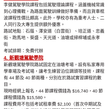
李健駕駛學院課程包括駕駛理論課程，涵蓋機械常識
到心理備戰，為路面駕駛訓練做好準備，而且貨車棍
波課程性價比頗高。此外，學校亦有為重考人士、二
人同行及大專生提供額外優惠。
路試地點︰石蔭、澤安道（白雲街）、培正道、忠義
街、跑馬地、葵盛、天光道、油塘或掃桿埔或永孝
街
考試排期：免費代辦
4. 新觀塘駕駛學院
新觀塘駕駛學院路試固定在油塘考場，設有私家專用
學車場及考試場，讓考生練習泊位調頭等技術，課程
有 44 節及 40 節兩種，分別在於路試實習課程的數
目。
現時經網上報名，44 節課程價錢為 $16,740，40 節
課程價錢為 $15,580。
課程費用不包括考試租車費 $2,100（首次中期試及