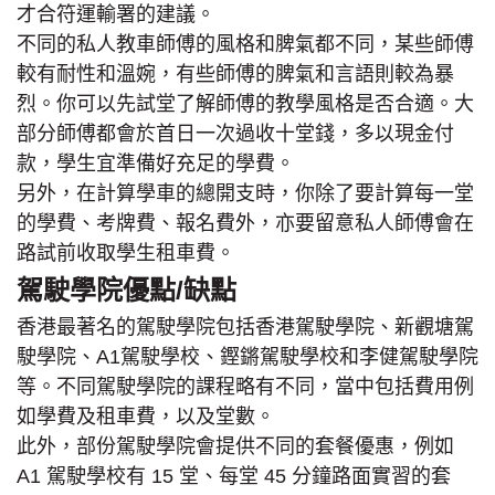
才合符運輸署的建議。
不同的私人教車師傅的風格和脾氣都不同，某些師傅
較有耐性和溫婉，有些師傅的脾氣和言語則較為暴
烈。你可以先試堂了解師傅的教學風格是否合適。大
部分師傅都會於首日一次過收十堂錢，多以現金付
款，學生宜準備好充足的學費。
另外，在計算學車的總開支時，你除了要計算每一堂
的學費、考牌費、報名費外，亦要留意私人師傅會在
路試前收取學生租車費。
駕駛學院優點/缺點
香港最著名的駕駛學院包括香港駕駛學院、新觀塘駕
駛學院、A1駕駛學校、鏗鏘駕駛學校和李健駕駛學院
等。不同駕駛學院的課程略有不同，當中包括費用例
如學費及租車費，以及堂數。
此外，部份駕駛學院會提供不同的套餐優惠，例如
A1 駕駛學校有 15 堂、每堂 45 分鐘路面實習的套