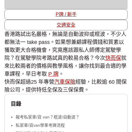
P牌 / 新手
交通安全
香港路試出名嚴格，無論是自動波抑或棍波，不少人
都無法一 take pass。如果想兼顧課程價錢和質素以
獲取更大合格機會，究竟應該跟私人師傅定駕駛學
院？在駕駛學院考路試真的較易合格？今次
快而保
就
來比較兩者的價格與教學風格，讓你找到最合適的學
車課程，早日考取
P 牌
。
快而保超過25 年專營
汽車保險
經驗，比較逾 60 間保
險公司，提供特低全保及三保保費。
目錄
報考私家車/貨 van？棍波/自動波？
私家車/貨van學車考牌流程