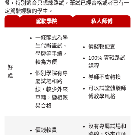
餐，特別適合只想練路試，筆試已經合格或者已有一
定駕駛經驗的學生。
駕駛學院
私人師傅
一條龍式為學
生代辦筆試、
價錢較便宜
學牌等手續，
100% 實戰路試
較為方便
課程
好
個別學院有專
處
導師不會轉換
屬試場和路
可以試堂體驗師
線，較少外來
傅教學風格
車輛，變相較
易合格
沒有專屬試場和
價錢較貴
路線，外來車輛