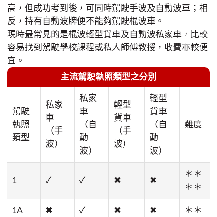
高，但成功考到後，可同時駕駛手波及自動波車；相
反，持有自動波牌便不能夠駕駛棍波車。
現時最常見的是棍波輕型貨車及自動波私家車，比較
容易找到駕駛學校課程或私人師傅教授，收費亦較便
宜。
主流駕駛執照類型之分別
私家
輕型
私家
輕型
駕駛
車
貨車
車
貨車
執照
（自
（自
難度
（手
（手
類型
動
動
波）
波）
波）
波）
＊＊
1
✓
✓
✖
✖
＊＊
1A
✖
✓
✖
✖
＊＊