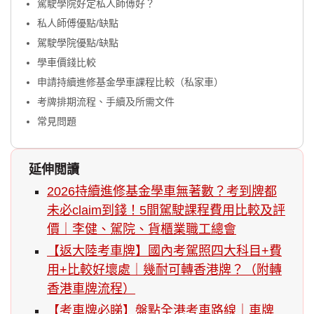
駕駛學院好定私人師傅好？
私人師傅優點/缺點
駕駛學院優點/缺點
學車價錢比較
申請持續進修基金學車課程比較（私家車）
考牌排期流程、手續及所需文件
常見問題
延伸閲讀
2026持續進修基金學車無著數？考到牌都
未必claim到錢！5間駕駛課程費用比較及評
價｜李健、駕院、貨櫃業職工總會
【返大陸考車牌】國內考駕照四大科目+費
用+比較好壞處｜幾耐可轉香港牌？（附轉
香港車牌流程）
【考車牌必睇】盤點全港考車路線｜車牌