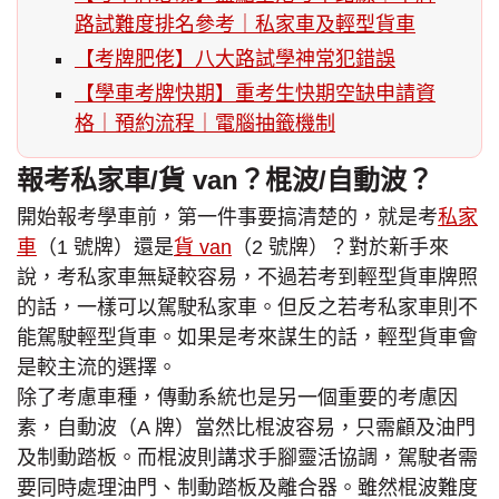
路試難度排名參考｜私家車及輕型貨車
【考牌肥佬】八大路試學神常犯錯誤
【學車考牌快期】重考生快期空缺申請資
格｜預約流程｜電腦抽籤機制
報考私家車/貨 van？棍波/自動波？
開始報考學車前，第一件事要搞清楚的，就是考
私家
車
（1 號牌）還是
貨 van
（2 號牌）？對於新手來
說，考私家車無疑較容易，不過若考到輕型貨車牌照
的話，一樣可以駕駛私家車。但反之若考私家車則不
能駕駛輕型貨車。如果是考來謀生的話，輕型貨車會
是較主流的選擇。
除了考慮車種，傳動系統也是另一個重要的考慮因
素，自動波（A 牌）當然比棍波容易，只需顧及油門
及制動踏板。而棍波則講求手腳靈活協調，駕駛者需
要同時處理油門、制動踏板及離合器。雖然棍波難度