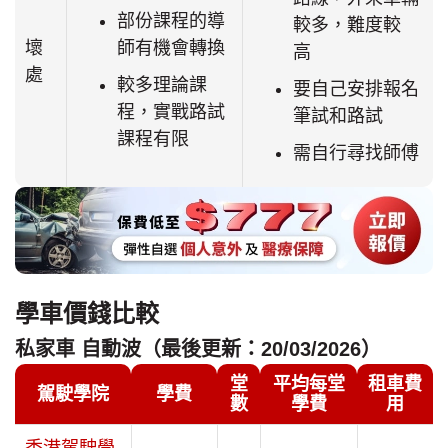
部份課程的導
較多，難度較
壞
師有機會轉換
高
處
較多理論課
要自己安排報名
程，實戰路試
筆試和路試
課程有限
需自行尋找師傅
學車價錢比較
私家車 自動波（最後更新：20/03/2026）
堂
平均每堂
租車費
駕駛學院
學費
數
學費
用
香港駕駛學