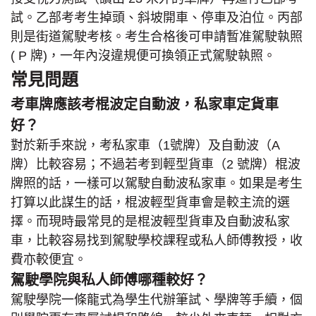
試。乙部考考生掉頭、斜坡開車、停車及泊位。丙部
則是街道駕駛考核。考生合格後可申請暫准駕駛執照
( P 牌)，一年內沒違規便可換領正式駕駛執照。
常見問題
考車牌應該考棍波定自動波，私家車定貨車
好？
對於新手來說，考私家車（1號牌）及自動波（A
牌）比較容易；不過若考到輕型貨車（2 號牌）棍波
牌照的話，一樣可以駕駛自動波私家車。如果是考生
打算以此謀生的話，棍波輕型貨車會是較主流的選
擇。而現時最常見的是棍波輕型貨車及自動波私家
車，比較容易找到駕駛學校課程或私人師傅教授，收
費亦較便宜。
駕駛學院與私人師傅哪種較好？
駕駛學院一條龍式為學生代辦筆試、學牌等手續，個