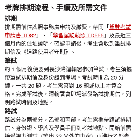
考牌排期流程、手續及所需文件
排期
排期需前往牌照事務處申請及繳費，帶同「
駕駛考試
申請書 TD82
」、「
學習駕駛執照 TD555
」及最近三
個月內的住址證明。確認申請後，考生會收到筆試排
期信及《道路使用者守則》。
筆試
約 1 個月後便要到長沙灣運輸署參加筆試，考生須攜
帶筆試排期信及身份證到考場。考試時間為 20 分
鐘，一共 20 題，考生需答對 16 題或以上才算合
格。完成筆試後，運輸署會即場派發路試排期信，列
明路試時間及地點。
路試
路試分為兩部分，乙部和丙部。考生需攜帶路試排期
信、身份證、學牌及學員手冊到考試地點。開始前需
接受視力測試（讀出 23 米外的車牌）再進行乙部考