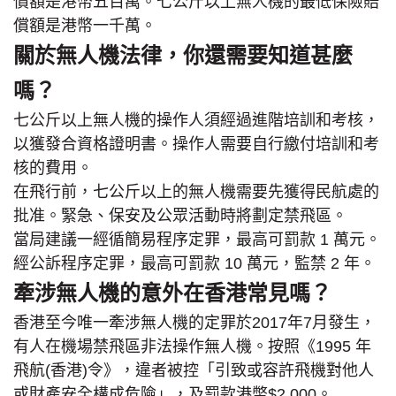
償額是港幣五百萬。七公斤以上無人機的最低保險賠
償額是港幣一千萬。
關於無人機法律，你還需要知道甚麼
嗎？
七公斤以上無人機的操作人須經過進階培訓和考核，
以獲發合資格證明書。操作人需要自行繳付培訓和考
核的費用。
在飛行前，七公斤以上的無人機需要先獲得民航處的
批准。緊急、保安及公眾活動時將劃定禁飛區。
當局建議一經循簡易程序定罪，最高可罰款 1 萬元。
經公訴程序定罪，最高可罰款 10 萬元，監禁 2 年。
牽涉無人機的意外在香港常見嗎？
香港至今唯一牽涉無人機的定罪於2017年7月發生，
有人在機場禁飛區非法操作無人機。按照《1995 年
飛航(香港)令》，違者被控「引致或容許飛機對他人
或財產安全構成危險」，及罰款港幣$2,000。