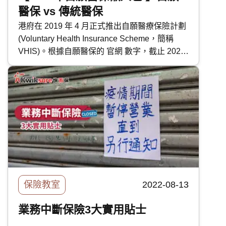
醫保 vs 傳統醫保
港府在 2019 年 4 月正式推出自願醫療保險計劃
(Voluntary Health Insurance Scheme，簡稱
VHIS)。根據自願醫保的 官網 數字，截止 2020
年 7 月 8 日，市場上已有 29 款標準計劃及 211
款靈活計劃出爐，可謂花多眼亂。 不知道應該
怎樣選擇？想知自願醫保跟一般醫保有甚麼分
別？扣稅怎樣申請？快而保特別整合了以下的懶
人包，為大家解答疑難。
保險教室
2022-08-13
業務中斷保險3大實用貼士