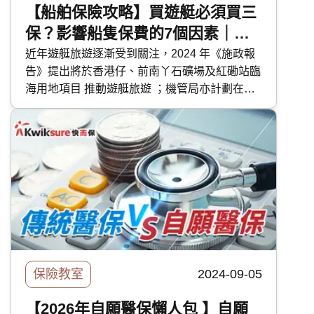
【船舶保險攻略】買遊艇必須買三
保？影響船隻保費的7個因素｜遊
艇保險保障範圍及注意事項
近年遊艇旅遊逐漸受到關注，2024 年《施政報
告》提出將於香港仔、前南丫石礦場及紅磡站臨
海用地項目 推動遊艇旅遊 ；機管局亦計劃在機
場島毗鄰的海域設置遊艇港灣及配套設施，以拓
展海空客運市場。 在政府推動遊艇產業之時，
業界亦表示近年有更多香港人購置遊艇及帆船。
由於遊艇價格不菲，除了必須購買的強制第三者
風險保險外，船主亦應考慮為其加購全面保障以
防意外發生。今次快而保便探討遊艇保險的類
型、保障範圍及其他應注意的事項。
保險教室
2024-09-05
【2026年自願醫保懶人包 】自願