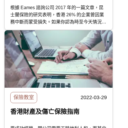
根據 Eames 諮詢公司 2017 年的一篇文章，昆
士蘭保險的研究表明，香港 26% 的企業曾因業
務中斷而蒙受損失。如果你認為時至今天情況已
有改善，那麼你就大錯特錯了。不確定的經濟形
勢、全球供應鏈的中斷、不斷上升的通貨膨脹和
其他宏觀因素，繼續影響著香港的企業和其盈
利。 因此，購買業務中斷保險至關重要，因為
它能保障各種潛在的企業風險，但究竟什麼是業
務中斷保險？快而保的這篇文章會為你深入探討
這種保險。 香港的業務中斷風險 根據 2022 年
安聯保險的 風險晴雨表 ，業務中斷被列為繼網
絡風險之後的第二大關注風險，它導致的收入損
失可能會損害公司的收入來源，導致公司無法支
保險教室
2022-03-29
付持續經營成本。
香港財產及傷亡保險指南