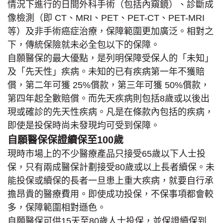
情況下進行的日間外科手術（包括內窺鏡）、診斷成
像檢測（即 CT、MRI、PET、PET-CT、PET-MRI
等）及非手術癌症治療，保障範圍更加廣泛。相對之
下，傳統保險就未必全包以下的保障。
自願醫保的最大優點，是列明保障受保人的「未知」
及「先天性」疾病。未知的已有疾病第一年不獲賠
償，第二年可獲 25%償款，第三年可獲 50%償款，
第四年起全數賠償。而先天疾病則包括8歲或以後出
現或確診的先天性疾病。凡是在條款內包括的疾病，
即使是投保時尚未發現均可受到保障。
自願醫保保證續保至100歲
現時市場上的不少醫療產品只接受65歲以下人士投
保，只有兩成醫保計劃接受80歲或以上長者續保。未
能投保或續保的長者一旦患上重大疾病，就要自行承
擔昂貴的醫療費用。即使成功投保，不保事項都會較
多，保障範圍相對遜色。
自願醫保可供15天至80歲人士投保，並保證續保到