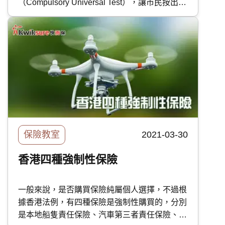
（Compulsory Universal Test），讓市民按出生
日期預約檢測。而且檢測具法律效力，設有處罰
機制。今天，快而保的專家會大家解釋為什麼建
議未購買自願醫保的各位盡快趕在全民強檢前購
買。
保險教室
2021-03-30
香港四種強制性保險
一般來說，是否購買保險純屬個人選擇，不過根
據香港法例，有四種保險是強制性購買的，分別
是本地船隻責任保險、汽車第三者責任保險、大