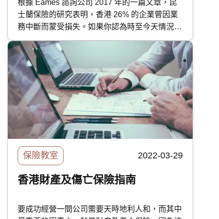
根據 Eames 諮詢公司 2017 年的一篇文章，昆
士蘭保險的研究表明，香港 26% 的企業曾因業
務中斷而蒙受損失。如果你認為時至今天情況已
有改善，那麼你就大錯特錯了。不確定的經濟形
勢、全球供應鏈的中斷、不斷上升的通貨膨脹和
其他宏觀因素，繼續影響著香港的企業和其盈
利。 因此，購買業務中斷保險至關重要，因為
它能保障各種潛在的企業風險，但究竟什麼是業
務中斷保險？快而保的這篇文章會為你深入探討
這種保險。 香港的業務中斷風險 根據 2022 年
安聯保險的 風險晴雨表 ，業務中斷被列為繼網
絡風險之後的第二大關注風險，它導致的收入損
失可能會損害公司的收入來源，導致公司無法支
保險教室
2022-03-29
付持續經營成本。
香港財產及傷亡保險指南
要成功經營一間公司需要天時地利人和，而其中