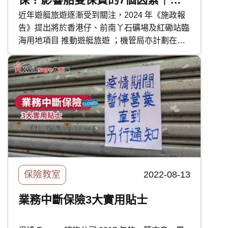
艇保險保障範圍及注意事項
近年遊艇旅遊逐漸受到關注，2024 年《施政報
告》提出將於香港仔、前南丫石礦場及紅磡站臨
海用地項目 推動遊艇旅遊 ；機管局亦計劃在機
場島毗鄰的海域設置遊艇港灣及配套設施，以拓
展海空客運市場。 在政府推動遊艇產業之時，
業界亦表示近年有更多香港人購置遊艇及帆船。
由於遊艇價格不菲，除了必須購買的強制第三者
風險保險外，船主亦應考慮為其加購全面保障以
防意外發生。今次快而保便探討遊艇保險的類
型、保障範圍及其他應注意的事項。
保險教室
2022-08-13
業務中斷保險3大實用貼士