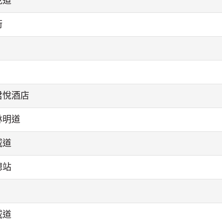
克道
街
君悅酒店
林明道
威道
總站
威道