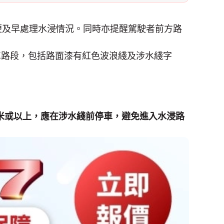
便及早處理水浸情況。同時亦提醒駕駛者前方路
車路段，包括路面漆有紅色波浪綫及涉水綫字
3米或以上，應在涉水綫前停車，避免進入水浸路