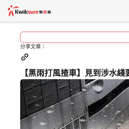
分享文章：
【黑雨打風揸車】見到涉水綫要