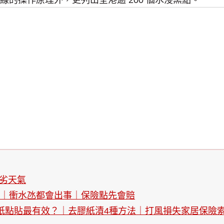
線的操作原理外，更列出全港逾 200 個水浸黑點。
劣天氣
位｜衝水氹都會出事｜保險點先會賠
紙點貼最有效？｜去膠紙漬4種方法｜打風損失家居保險