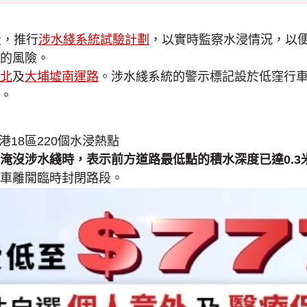
段，推行
涉水綫系統試驗計劃
，以實時監察水浸情況，以
的風險。
北
及
大埔墟南運路
。涉水綫系統的警示標記設於低窪行
。
淹沒涉水綫時，表示前方道路最低點的積水深度已達0.
車離開臨時封閉路段。