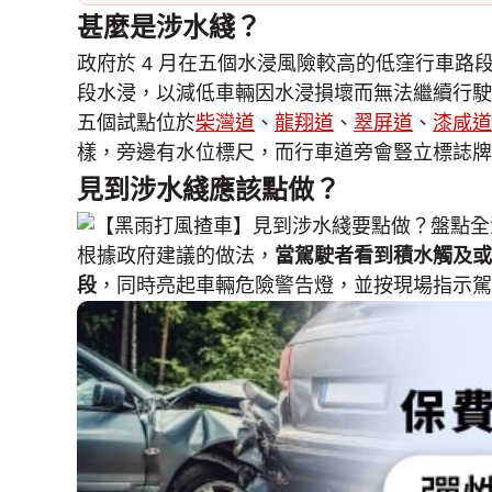
甚麼是涉水綫？
政府於 4 月在五個水浸風險較高的低窪行車路
段水浸，以減低車輛因水浸損壞而無法繼續行駛
五個試點位於
柴灣道
、
龍翔道
、
翠屏道
、
漆咸道
樣，旁邊有水位標尺，而行車道旁會豎立標誌牌
見到涉水綫應該點做？
根據政府建議的做法，
當駕駛者看到積水觸及或
段
，同時亮起車輛危險警告燈，並按現場指示駕