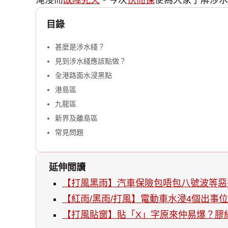
淹浸而
故障死火
。今次
快而保
便為大家了解涉水
目錄
甚麼是涉水綫？
見到涉水綫應該點做？
全港路面水浸黑點
港島區
九龍區
新界及離島區
常見問題
延伸閲讀
【打風黑雨】汽車保險包唔包八號波等惡
【紅雨/黑雨/打風】電動車水浸4個出事
【打風貼窗】貼「X」字原來仲易爆？膠