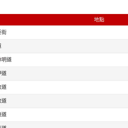
地點
臣街
道
林明道
押道
敦道
敦道
連道