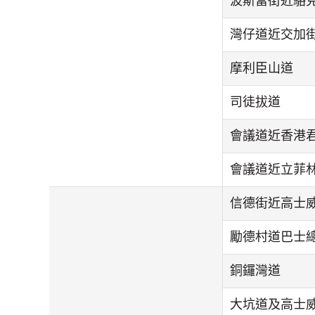
波斯富街近駱
灣仔道近交加
摩利臣山道
司徒拔道
會議道近香港
會議道近立菲
信德街近高士
勵德村道巴士
銅鑼灣道
大坑道及高士