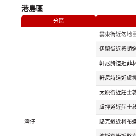
港島區
分區
霎東街近勿地
伊榮街近禮頓
軒尼詩道近菲
軒尼詩道近盧
太原街近莊士
盧押道近莊士
灣仔
駱克道近柯布