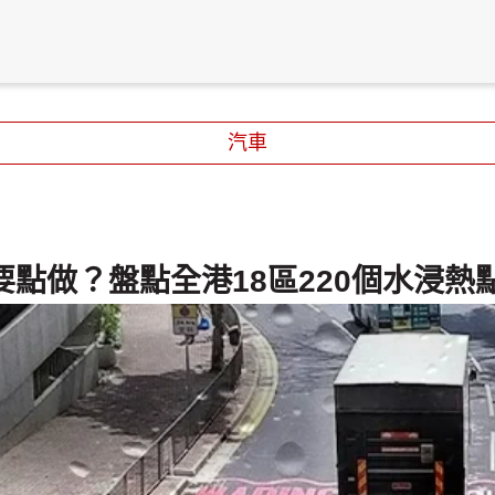
汽車
點做？盤點全港18區220個水浸熱