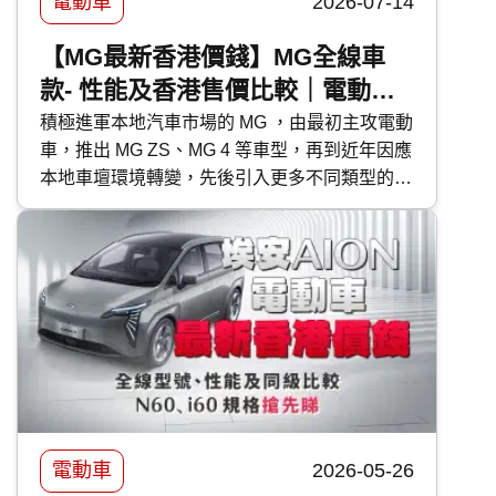
電動車
2026-07-14
【MG最新香港價錢】MG全線車
款- 性能及香港售價比較｜電動
車、PHEV、HEV混能車型
積極進軍本地汽車市場的 MG ，由最初主攻電動
車，推出 MG ZS、MG 4 等車型，再到近年因應
本地車壇環境轉變，先後引入更多不同類型的車
款，除電動車外，還有 PHEV 混能車型 MG S9
PHEV 及混能車 MG ZS HEV 、 MG 3 Hybrid+
。今次 快而保 便為大家深入了解 MG 各車款的
特性及售價，有助各位買車時有更好準備。
電動車
2026-05-26