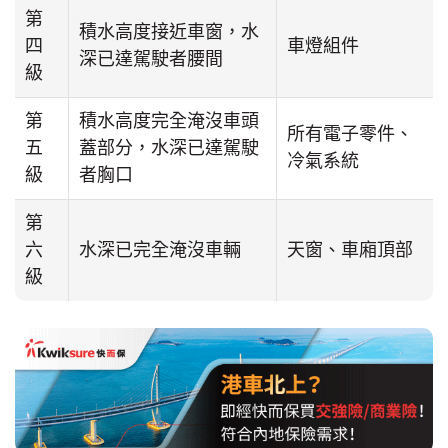
第
積水高度接近車窗，水
四
車燈組件
深已達駕駛者腰間
級
第
積水高度完全淹沒車頭
所有電子零件、
五
蓋部分，水深已達駕駛
冷氣系統
級
者胸口
第
六
水深已完全淹沒車輛
天窗、車廂頂部
級