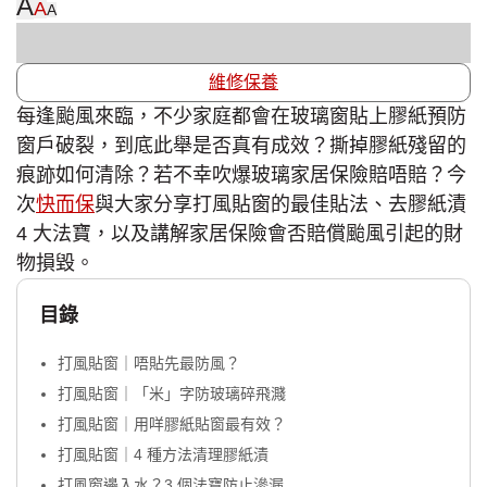
A
A
A
維修保養
每逢颱風來臨，不少家庭都會在玻璃窗貼上膠紙預防
窗戶破裂，到底此舉是否真有成效？撕掉膠紙殘留的
痕跡如何清除？若不幸吹爆玻璃家居保險賠唔賠？今
次
快而保
與大家分享打風貼窗的最佳貼法、去膠紙漬
4 大法寶，以及講解家居保險會否賠償颱風引起的財
物損毀。
目錄
打風貼窗｜唔貼先最防風？
打風貼窗｜「米」字防玻璃碎飛濺
打風貼窗｜用咩膠紙貼窗最有效？
打風貼窗｜4 種方法清理膠紙漬
打風窗邊入水？3 個法寶防止滲漏