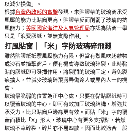
以減少損傷」。
根據
台灣內政部的實驗
發現，未貼膠帶的玻璃窗承受
風壓的能力比貼窗更高，貼膠帶反而削弱了玻璃的抗
風能力；
美國國家海洋及大氣管理局
亦認為貼窗一舉
只是「浪費膠紙，並無實際作用」。
打風貼窗｜「米」字防玻璃碎飛濺
雖然貼膠紙抵禦風壓能力有限，但當有烈風吹起雜物
或沙石並撞擊窗戶，便有機會導致玻璃碎裂，此時黏
貼的膠紙即可發揮作用，將裂開的玻璃固定，避免裂
痕擴大，並減少玻璃碎飛濺弄傷途人或屋內人士的機
會。
玻璃最脆弱的位置為正中心處，只要在黏貼膠紙時可
以覆蓋玻璃的中心，即可有效加固玻璃結構，增強其
承受力，比只貼窗戶邊緣更有效。而貼「米」字的覆
蓋面積比「X」形大，玻璃中心有更多支撐點，若然
玻璃不幸碎裂，碎片亦不易四散，因而比較適合一般