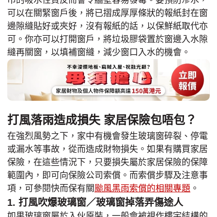
巾的吸水性質反而會令牆壁容易發霉。要預防滲水，
可以在關緊窗戶後，將已摺成厚厚條狀的報紙封在窗
邊隙縫貼好或夾好，沒有報紙的話，以保鮮紙取代亦
可。你亦可以打開窗戶，將垃圾膠袋置於窗邊入水隙
縫再關窗，以填補窗縫，減少窗口入水的機會。
打風落雨造成損失 家居保險包唔包？
在強烈風勢之下，家中有機會發生玻璃窗碎裂、停電
或漏水等事故，從而造成財物損失。如果有購買家居
保險，在這些情況下，只要損失屬於家居保險的保障
範圍內，即可向保險公司索償。而索償步驟及注意事
項，可參閱快而保有關
颱風黑雨索償的相關專題
。
1. 打風吹爆玻璃窗／玻璃窗掉落弄傷途人
如果玻璃窗屬於入伙原裝，一般會被視作樓宇結構的