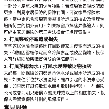
一部分，屬於火險的保障範圍；若玻璃窗曾經改裝或
更換，則屬家居保險的保障範圍，可從家居保險索
償，當中更包含玻璃窗爆裂後所造成的損毁及清理現
場所衍生的額外費用。如果該窗戶掉落弄傷途人，則
可經由家居保險的第三者法律責任處理索償。
2. 打風導致停電造成損失
有些家居保險會賠償因打風致使家居停電而造成的損
失，例如因雪櫃停電而令冷藏食品或飲品變壞，投保
人可詳細閱讀所購買保險的保障範圍。
3. 打風落雨漏水 / 打風水浸導致財物損毁
未必每一間保險公司都會承保水浸或漏水所造成的損
毁。如果住所位於水浸區域，颱風引起的水浸未必受
保；如果因打風導致漏水而引致財物損毁，一些保險
公司或會列明只賠償 8 號風球或以上的相關損失，投
保人需留意保險計劃的承保項目。
常見問題