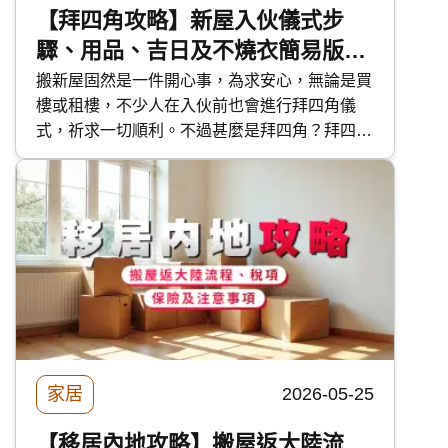
【拜四角攻略】新屋入伙儀式步
驟、用品、吉日及不燒衣簡易版做
法
搬新屋固然是一件開心事，為求安心，無論是買
樓或租樓，不少人在入伙前也會進行拜四角儀
式，祈求一切順利。不過甚麼是拜四角？拜四角
要預備甚麼？拜四角的步驟如何？今次 快而保
便為大家分享拜四角的各項實用資料，讓大家準
備充足迎接新居。
家居
2026-05-25
【移居內地攻略】搬屋返大陸流