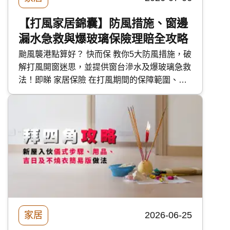
【打風家居錦囊】防風措施、窗邊
漏水急救與爆玻璃保險理賠全攻略
颱風襲港點算好？ 快而保 教你5大防風措施，破
解打風開窗迷思，並提供窗台滲水及爆玻璃急救
法！即睇 家居保險 在打風期間的保障範圍、漏
水賠償及第三者責任，助你安心度過風季。
家居
2026-06-25