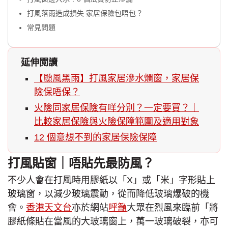
打風落雨造成損失 家居保險包唔包？
常見問題
延伸閲讀
【颱風黑雨】打風家居滲水爛窗，家居保
險保唔保？
火險同家居保險有咩分別？一定要買？｜
比較家居保險與火險保障範圍及適用對象
12 個意想不到的家居保險保障
打風貼窗｜唔貼先最防風？
不少人會在打風時用膠紙以「X」或「米」字形貼上
玻璃窗，以減少玻璃震動，從而降低玻璃爆破的機
會。
香港天文台
亦於網站
呼籲
大眾在烈風來臨前「將
膠紙條貼在當風的大玻璃窗上，萬一玻璃破裂，亦可