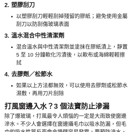
2. 塑膠刮刀
以塑膠刮刀輕輕刮掉殘留的膠紙；避免使用金屬
刮刀以防刮傷玻璃表面
3. 溫水混合中性清潔劑
混合溫水與中性清潔劑並塗抹在膠紙漬上，靜置
5 至 10 分鐘軟化污漬後，以軟布或海綿輕輕擦
拭
4. 去膠劑／松節水
如果以上方法都無效，可以使用去膠劑或松節水
濕敷，再用刀片刮除
打風窗邊入水？3 個法寶防止滲漏
除了爆玻璃，打風最令人煩惱的一定是大雨致使窗邊
滲水。不少人會選擇在窗邊攝毛巾以吸水防漏，但毛