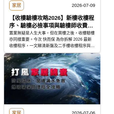
家居
2026-07-09
【收樓驗樓攻略2026】新樓收樓程
序、驗樓必檢事項與驗樓師收費一
覽
置業無疑是人生大事，但在買樓之後，收樓驗樓
亦同樣重要。今次 快而保 為你拆解 2026 最新
收樓程序，一文睇清新盤及二手樓收樓程序與注
意事項，解答「收樓前驗樓」迷思，更附有驗樓
清單、檢查方法及驗樓師收費參考。
家居
2026-07-06