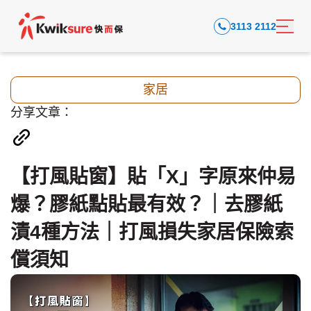
3113 2112
家居
分享文章：
【打風貼窗】貼「X」字原來仲易
爆？膠紙點貼最有效？｜去膠紙
漬4種方法｜打風損失家居保險索
償須知