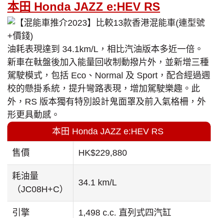
本田 Honda JAZZ e:HEV RS
油耗表現達到 34.1km/L，相比汽油版本多近一倍。
新車在軚盤後加入能量回收制動撥片外，並新增三種
駕駛模式，包括 Eco、Normal 及 Sport，配合經過週
校的懸掛系統，提升彎路表現，增加駕駛樂趣。此
外，RS 版本獨有特別設計鬼面罩及前入氣格柵，外
形更具動感。
本田 Honda JAZZ e:HEV RS
售價
HK$229,880
耗油量
34.1 km/L
（JC08H+C）
引擎
1,498 c.c. 直列式四汽缸