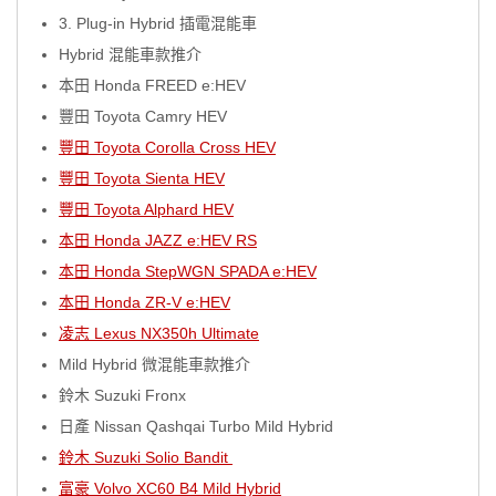
3. Plug-in Hybrid 插電混能車
Hybrid 混能車款推介
本田 Honda FREED e:HEV
豐田 Toyota Camry HEV
豐田 Toyota Corolla Cross HEV
豐田 Toyota Sienta HEV
豐田 Toyota Alphard HEV
本田 Honda JAZZ e:HEV RS
本田 Honda StepWGN SPADA e:HEV
本田 Honda ZR-V e:HEV
凌志 Lexus NX350h Ultimate
Mild Hybrid 微混能車款推介
鈴木 Suzuki Fronx
日產 Nissan Qashqai Turbo Mild Hybrid
鈴木 Suzuki Solio Bandit
富豪 Volvo XC60 B4 Mild Hybrid