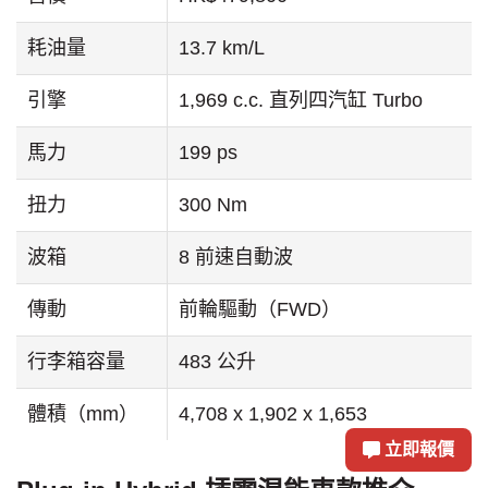
售價
HK$479,800
耗油量
13.7 km/L
引擎
1,969 c.c. 直列四汽缸 Turbo
馬力
199 ps
扭力
300 Nm
波箱
8 前速自動波
傳動
前輪驅動（FWD）
行李箱容量
483 公升
立即報價
體積（mm）
4,708 x 1,902 x 1,653