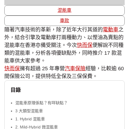
混能車
車款
隨著汽車技術的革新，除了近年大行其道的
電動車
之
外，結合引擎及電動摩打兩種動力、以慳油為賣點的
混能車在香港亦備受關注。今次
快而保
便解說不同種
類的混能車，分析各項優缺點外，同時推介 17 款混
能車供大家參考。
快而保
擁有超過 25 年專營
汽車保險
經驗，比較逾 60
間保險公司，提供特低全保及三保保費。
目錄
混能車原理係點？有咩缺點？
3 大類型混能車
1. Hybrid 混能車
2. Mild-Hybrid 微混能車