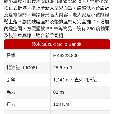
鈴木 Suzuki Solio Bandit
屬小車尺寸的鈴木 Suzuki Bandit Solio +，全新小改
款正式抵港，換上全新大型鬼面罩，繼續低地台設計
及雙電趟門，無論身形高大乘客、老人家及小孩能輕
鬆上落。副駕駛席座椅及後排座椅可完全攤平，增加
內櫳空間，方便擺放 BB 車等物品。設有 360 度鏡頭
及後泊車感應，適合新手司機。
鈴木 Suzuki Solio Bandit
售價
HK$228,800
耗油量（JC08）
25.6 km/L
引擎
1,242 c.c. 直列四汽缸
馬力
82 ps