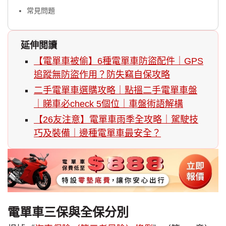
常見問題
延伸閲讀
【電單車被偷】6種電單車防盜配件｜GPS
追蹤無防盜作用？防失竊自保攻略
二手電單車選購攻略｜點搵二手電單車盤
｜睇車必check 5個位｜車盤術語解構
【26友注意】電單車雨季全攻略｜駕駛技
巧及裝備｜邊種電單車最安全？
電單車三保與全保分別