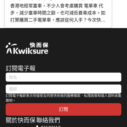
盤術語解構
香港地經常塞車，不少人會考慮購買 電單車 代
步，減少塞車時間之餘，也可減低養車成本。如
打算購買二手電單車，應該從何入手？今次快而
保便與大家分享購買二手電單車的須知事項，包
括如何搜尋二手電單車盤、車盤術語解構及睇車
時必 check 位置等。
訂閱電子報
訂閱電子報即表示你接受及同意快而保的服務條款、私隱政策和個人資料收集
聲明。
訂閱
關於快而保
聯絡我們