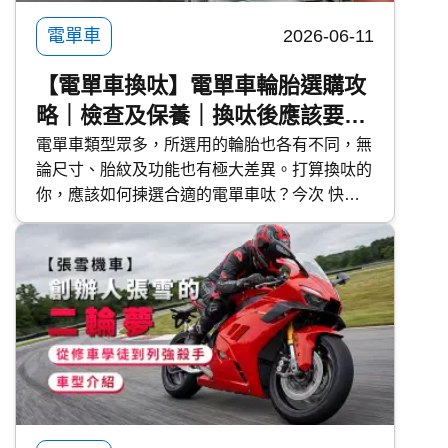
電單車
2026-06-11
【電單車換呔】電單車輪胎選購攻
略｜檢查及保養｜換呔後應該要點
做？
電單車類型眾多，所選用的輪胎也各有不同，無
論尺寸、胎紋及功能也有極大差異。打算換呔的
你，應該如何揀選合適的電單車呔？今次 快而
保 便與大家探討電單車輪胎的特性，選購時的
注意事項，以及換呔後應該要點做。 快而保
Kwiksure 超過 25 年專營保險計劃經驗，比較逾
60 間保險公司，提供特低 電單車保費 。