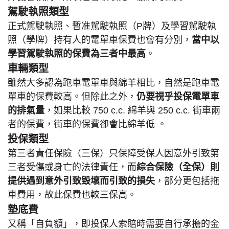
駕駛執照類型
正式駕駛執照、暫准駕駛執照（P牌）及學習駕駛執
照（學牌）持有人的電單車保費也會有分別，
當中以
學習駕駛執照的保費為三者中最高
。
車輛類型
雖然大多認為跑車電單車與綿羊相比，自然是跑車電
單車的保費較高。但除此之外，
仍要視乎投保電單車
的排氣量
，如果比較 750 c.c. 綿羊與 250 c.c. 街車兩
者的保費，街車的保費卻會比綿羊低 。
投保類型
第三者責任保險（三保）只保障受保人因意外引致第
三者受傷或身亡的法律責任，而
綜合保險（全保）則
提供遇到意外引致毀壞而引致的損失
，部分更包括拖
車費用，故此保費也較三保高。
墊底費
又稱「自負額」，即投保人索賠時需要自行承擔的金