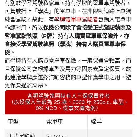
有別於學習駕駛私家車，持有學牌的電單車駕駛者，
可駕駛掛上「學牌」的電單車，在非限制道路上單獨
練習駕駛。故此，有
學牌電單車駕駛者
會購入電單車
作練習用，所以
保險公司除了會接受正式駕駛執照及
暫准駕駛執照（P牌）持有人購買電單車保險外，亦
會接受學習駕駛執照（學牌）持有人購買電單車保
險
。
而學牌持有人購買電單車保險，一般保費會較高，而
且保險公司會根據車型及馬力等因素去釐定保費，故
此建議學牌應選擇汽缸容積的車型作為學車之用，避
免保費過於高昂。
各類駕駛執照持有人三保保費參考
（以投保人年齡為 25 歲、2023 年 250c.c. 車型、
0% NCD、從事文職為例）
車型
電單車
綿羊
正式駕駛執
$1,525 -