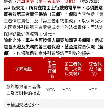
根據《
汽車保險（第三者風險）條例
》（第272章）
第4 條規定，
所有在路面上行駛的電單車，必須要購
買有效第三者責任保險（三保）
。保障內容包括「第
三者傷亡責任」及「第三者財物損毀」，以保障受保
人因意外引致第三者受傷或身亡的法律責任，而法定
保障額最少為港幣 1 億元。
除此之外，
車主也可按個人需要加購更多保障，例如
包含火險及失竊的第三者保險，甚至是綜合保險（全
保）
，以保障遇到意外引致毀壞而引致的損失。
第三
第三者保
綜合保
者責
保障範圍
險（火險
險（全
任保
及失竊）
保）
險
意外導致第三者傷
YES
YES
YES
亡及其財物的損毀
車輛因交通意外、