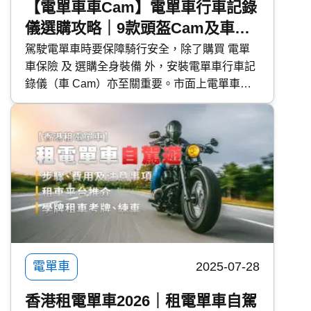
【電單車車Cam】電單車行車記錄
儀選購攻略｜9款頭盔Cam及車身
Cam推薦
駕駛電單車時要保障騎行安全，除了購買 電單
車保險 及 選購全身裝備 外，安裝電單車行車記
錄儀（車 Cam）亦至關重要。市面上電單車車
Cam 款式眾多、功能特點各異， 快而保
Kwiksure 為大家分享電單車車 Cam 選購攻略，
並推介 9 款頭盔 Cam 及車身 Cam，使各位騎士
得到最大保障。 快而保 超過 25 年專營 汽車保
險 經驗，比較逾 60 間保險公司，提供特低全保
及三保保費。
電單車
2025-07-28
香港租電單車2026｜租電單車自駕