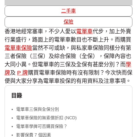
二手車
保險
香港地經常塞車，不少人愛以
電單車
代步，加上外賣
行業盛行，路面上的電單車數目也不斷上升。而購買
電單車保險
當然不可或缺，與私家車保險同樣分有第
三者保險（三保）及綜合保險（全保），保障內容也
大同小異。但電單車的三保及全保有甚麼分別？而
學
牌
及
P 牌
購買電單車保險時有沒有限制？今次快而保
便與大家分享為電單車投保的有用資料及注意事項。
目錄
電單車三保與全保分別
電單車保險的無索償折扣 (NCD)
電單車學牌可否購買保險？
影響保費 7 個因素