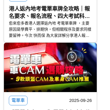
港人返內地考電單車牌全攻略｜報
名要求、報名流程、四大考試科
目、注意事項｜內地車牌轉香港牌
愈來愈多香港人選擇返內地 考電單車牌 ，主要
原因是學費平、排期快，但相關程序及要求同樣
需知
要留神。今次 快而保 為大家詳解分享港人報名
資格、內地駕駛證四大考試科目、代辦流程、轉
回香港牌等常見問題及實戰注意事項。
電單車
2025-09-26