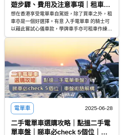
遊步驟、費用及注意事項｜租車平
台推介｜學牌租車考牌、練車
想在香港享受電單車自駕遊，除了買車之外，租
車亦是一個好選擇。有意 入手電單車 的騎士可
以藉此嘗試心儀車款，學牌車手亦可租車作練車
及 考牌 之用。今次 快而保 便與大家分享租電單
車的步驟、費用及注意事項，並推介 2 個電單車
租用平台，滿足不同騎士的需求。
電單車
2025-06-28
二手電單車選購攻略｜點搵二手電
單車盤｜睇車必check 5個位｜車