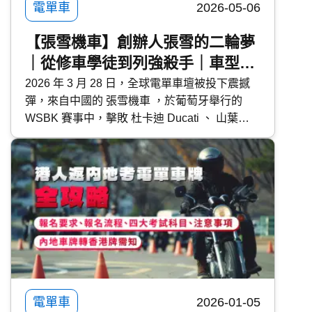
電單車
2026-05-06
【張雪機車】創辦人張雪的二輪夢
｜從修車學徒到列強殺手｜車型介
紹
2026 年 3 月 28 日，全球電單車壇被投下震撼
彈，來自中國的 張雪機車 ，於葡萄牙舉行的
WSBK 賽事中，擊敗 杜卡迪 Ducati 、 山葉
Yamaha 及 川崎 Kawasaki 等傳統列強，連續兩
個回合奪得冠軍！究竟張雪是誰？張雪機車有何
厲害之處？今次 快而保 便為大家深入了解張雪
機車，以及創辦人張雪的二輪夢。
電單車
2026-01-05