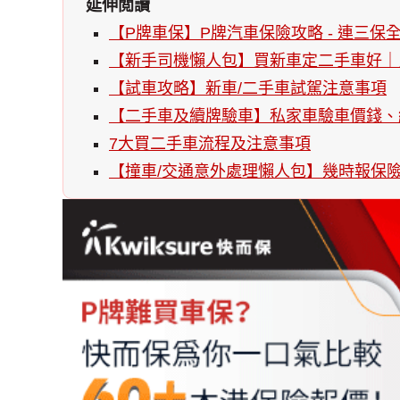
延伸閲讀
【P牌車保】P牌汽車保險攻略 - 連三保
【新手司機懶人包】買新車定二手車好｜
【試車攻略】新車/二手車試駕注意事項
【二手車及續牌驗車】私家車驗車價錢、
7大買二手車流程及注意事項
【撞車/交通意外處理懶人包】幾時報保險