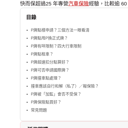
快而保超過25 年專營
汽車保險
經驗，比較逾 6
目錄
P牌點樣申請？三個方法一眼看清
P牌點甩P換正式牌？
P牌有咩限制？四大行車限制
P牌點租車？
P牌超速扣分點算好？
P牌可否申請國際牌？
P牌撞車點處理？
撞車應該自行和解（私了）／報保險？
P牌被「加監」會否不受保？
P牌保險點買好？
常見問題