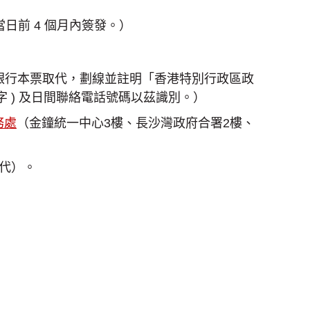
日前 4 個月內簽發。）
/銀行本票取代，劃線並註明「香港特別行政區政
字 ) 及日間聯絡電話號碼以茲識別。）
務處
（金鐘統一中心3樓、長沙灣政府合署2樓、
代）。