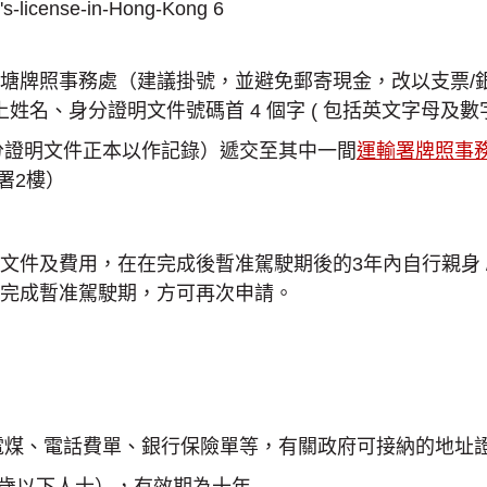
署觀塘牌照事務處（建議掛號，並避免郵寄現金，改以支票
姓名、身分證明文件號碼首 4 個字 ( 包括英文字母及數
分證明文件正本以作記錄）遞交至其中一間
運輸署牌照事
署2樓）
件及費用，在在完成後暫准駕駛期後的3年內自行親身 / 
完成暫准駕駛期，方可再次申請。
電煤、電話費單、銀行保險單等，有關政府可接納的地址
60歲以下人士），有效期為十年