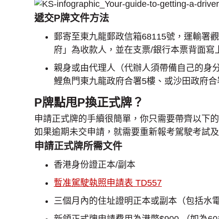
遞交P牌文件方法
郵寄至東九龍郵政信箱68115號，運輸
府」為收款人，並在支票/銀行本票背面寫上
親身或由代理人（代辦人須帶備自己的身
鯉魚門東九龍政府合署5樓、或沙田政府合
P牌點甩P換正式牌？
申請正式牌的手續很簡單，你只需要帶齊以下的文
如果逾期未交申請，就需要重新報考駕駛考試及
申請正式牌所需文件
香港身份證正本/副本
暫准駕駛執照申請表 TD557
三個月內的住址證明正本或副本（包括水
新領正式牌申請費用為港幣$900 （如為