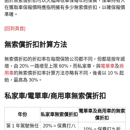
由於無索償折扣可以大幅降低車保每年的保費，保單持有人
在獲取車保報價時應指明擁有多少無索償折扣，以確保報價
準確。
[回到頁首]
無索償折扣計算方法
無索償折扣的折扣率在每間保險公司都不同，但都是按年遞
增，由 20% 一路增至上限 60%。而私家車，與
電單車
及
商
用車
的無索償折扣率計算方法亦略有不同，後者以 10 % 起
始，最高為 30%。
私家車/電單車/商用車無索償折扣
電單車及商用車的無索
年份
私家車無索償折扣
償折扣
第 1 年駕駛無任
20% = 保費打八
10% = 保費打九折