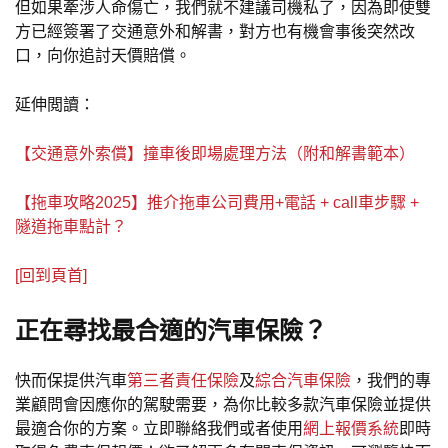
但如果牽涉人命傷亡，我們就不建議司機私了，因為即使雙
方已經簽署了交通意外和解書，對方也有機會事後突然改
口，向你追討天價賠償。
延伸閲讀：
【交通意外索償】撞車後即場處理方法（附和解書範本）
【拖車攻略2025】推介拖車公司費用+電話 + call車步驟 +
隧道拖車點計？
[回到頁首]
正在尋找最合適的汽車保險？
快而保提供汽車
第三者責任保險
及
綜合汽車保險
，我們的專
業顧問會因應你的駕駛需要，為你比較多款汽車保險並提供
最適合你的方案。立即聯絡我們或者使用
網上報價系統
即時