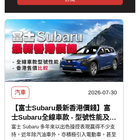
汽車
2026-07-30
【富士Subaru最新香港價錢】富
士Subaru全線車款 - 型號性能及香
港售價比較
富士 Subaru 多年來以出色操控表現贏得不少支
持，近年除汽油車外，亦積極引入電動車，甚至