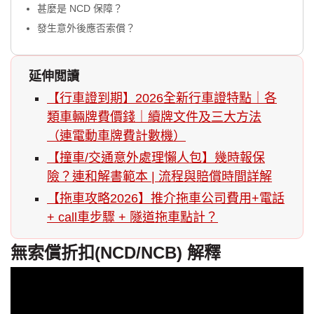
甚麼是 NCD 保障？
發生意外後應否索償？
延伸閲讀
【行車證到期】2026全新行車證特點｜各
類車輛牌費價錢｜續牌文件及三大方法
（連電動車牌費計數機）
【撞車/交通意外處理懶人包】幾時報保
險？連和解書範本 | 流程與賠償時間詳解
【拖車攻略2026】推介拖車公司費用+電話
+ call車步驟 + 隧道拖車點計？
無索償折扣(NCD/NCB) 解釋