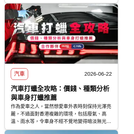
亞 汽車保險 優缺點，助你選擇最適合的車保方
案。
汽車
2026-06-22
汽車打蠟全攻略：價錢、種類分析
與車身打蠟推薦
作為愛車之人，當然想愛車外表時刻保持光澤亮
麗，不過面對香港複雜的環境，包括廢氣、高
溫、雨水等，令車身不經不覺地變得暗淡無光，
如果不及時打理保護，隨時會對車漆造成不可逆