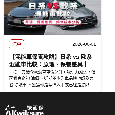
汽車
2026-06-01
【混能車保養攻略】日系 vs 歐系
混能車比較：原理、保養差異｜維
修成本分析
一換一完結令電動車車價急升，吸引力減弱，但
面對高企的 油價 ，近期不少汽車品牌也轉為力
谷 混能車 。無論你是準備入手或已經是混能車
主，應該如何分辨不同種類的混能車？應該如何
保養混能車？今次 快而保 便與大家分享日系與
歐系混能車特點及混能車保養攻略。