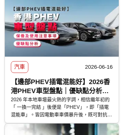
轉的傷害。 要保護車漆，最高性價比的方法首
選汽車打蠟。然而，坊間的汽車蠟種類繁多，價
錢由 DIY 的百多元，到汽車美容店的幾千元不
等，到底該如何選擇？傳統打蠟與近年流行的
汽車鍍膜 又有甚麼分別？ 快而保 為你一文看清
汽車打蠟的好處、種類、價錢比較及常見問題，
助你選出最適合愛車的護理方案！
汽車
2026-06-16
【邊部PHEV插電混能好】2026香
港PHEV車型盤點｜優缺點分析｜
保養及使用注意事項
2026 年本地車壇最火熱的字詞，相信繼年初的
「 一換一完結 」後便是「PHEV」，即「插電
混能車」。皆因電動車車價暴升後，既可對抗油
魔又毋須為續航距離而煩惱的 PHEV 插電混能
車型，便成為各大代理力谷對象。今次 快而保