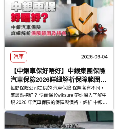
便為大家盤點本地最新的 PHEV 混能車型外，
還有選購及日常使用時的注意事項。
汽車
2026-06-04
【中銀車保好唔好】中銀集團保險
汽車保險2026詳細解析保障範圍及
特色
每間保險公司提供的 汽車保險 保障各有不同，
應該點揀好？ 快而保 Kwiksure 帶你深入了解中
銀 2026 年汽車保險的保障與價格，評析 中銀汽
車保險 優缺點，助你選擇最合適的車保方案。