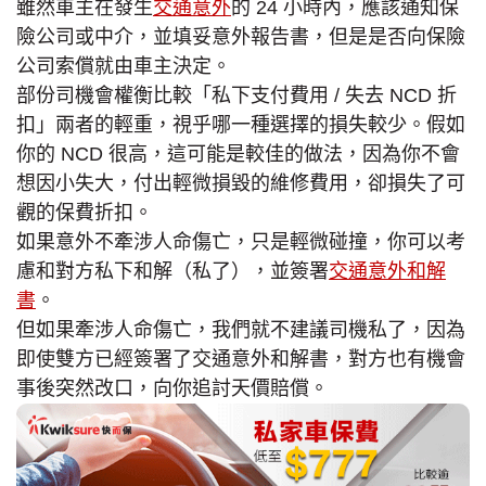
雖然車主在發生
交通意外
的 24 小時內，應該通知保
險公司或中介，並填妥意外報告書，但是是否向保險
公司索償就由車主決定。
部份司機會權衡比較「私下支付費用 / 失去 NCD 折
扣」兩者的輕重，視乎哪一種選擇的損失較少。假如
你的 NCD 很高，這可能是較佳的做法，因為你不會
想因小失大，付出輕微損毀的維修費用，卻損失了可
觀的保費折扣。
如果意外不牽涉人命傷亡，只是輕微碰撞，你可以考
慮和對方私下和解（私了），並簽署
交通意外和解
書
。
但如果牽涉人命傷亡，我們就不建議司機私了，因為
即使雙方已經簽署了交通意外和解書，對方也有機會
事後突然改口，向你追討天價賠償。