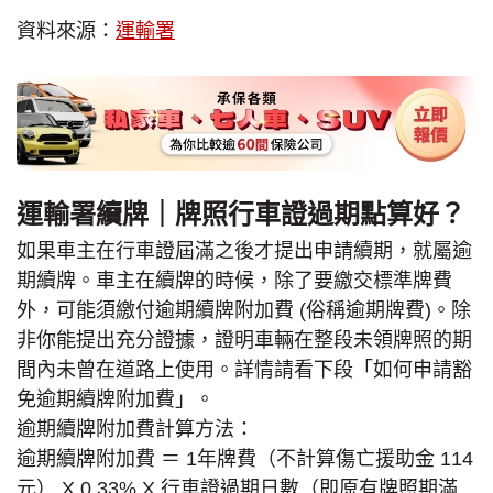
資料來源：
運輸署
運輸署續牌｜牌照行車證過期點算好？
如果車主在行車證屆滿之後才提出申請續期，就屬逾
期續牌。車主在續牌的時候，除了要繳交標準牌費
外，可能須繳付逾期續牌附加費 (俗稱逾期牌費)。除
非你能提出充分證據，證明車輛在整段未領牌照的期
間內未曾在道路上使用。詳情請看下段「如何申請豁
免逾期續牌附加費」。
逾期續牌附加費計算方法：
逾期續牌附加費 ＝ 1年牌費（不計算傷亡援助金 114
元） X 0.33% X 行車證過期日數（即原有牌照期滿