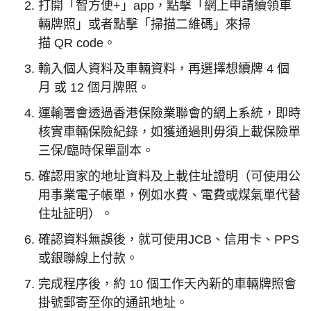
打開「智方便+」app，點擊「網上申請續領車
輛牌照」或者點擊「掃描二維碼」來掃
描 QR code。
輸入個人資料及車輛資料，再選擇想續牌 4 個
月 或 12 個月牌照。
運輸署會透過香港保險業聯會的網上系統，即時
核實車輛保險紀錄，如獲通過則毋須上載保險單
三保/臨時保單副本。
確認用家的地址資料及上載住址證明（可使用公
用事業電子帳單，例如水費、電費或煤氣單代替
住址証明）。
確認資料無誤後，就可使用JCB、信用卡、PPS
或銀聯線上付款。
完成程序後，約 10 個工作天內新的車輛牌照會
掛號郵寄至你的通訊地址。