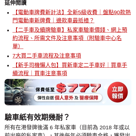
延伸閲讀
【電動車牌費新計法】全新5級收費｜盤點90款熱
門電動車新牌費｜邊款車最抵揸？
【二手車及續牌驗車】私家車驗車價錢、網上預
約流程、所需文件及注意事項（附驗車中心名
單）
7大買二手車流程及注意事項
【新手司機懶人包】買新車定二手車好｜買車手
續流程｜買車注意事項
驗車紙有效期幾耐？
所有在港發牌後滿 6 年私家車（目前為 2018 年或以
前出廠的私家車），其後每年必須驗車合格，獲發出