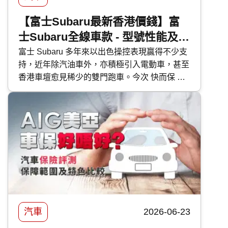
【富士Subaru最新香港價錢】富
士Subaru全線車款 - 型號性能及香
港售價比較
富士 Subaru 多年來以出色操控表現贏得不少支
持，近年除汽油車外，亦積極引入電動車，甚至
香港車壇愈見稀少的雙門跑車。今次 快而保 便
為大家逐一剖析富士 Subaru 各車型的特點。
汽車
2026-06-23