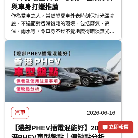
與車身打蠟推薦
作為愛車之人，當然想愛車外表時刻保持光澤亮
麗，不過面對香港複雜的環境，包括廢氣、高
溫、雨水等，令車身不經不覺地變得暗淡無光，
如果不及時打理保護，隨時會對車漆造成不可逆
轉的傷害。 要保護車漆，最高性價比的方法首
選汽車打蠟。然而，坊間的汽車蠟種類繁多，價
錢由 DIY 的百多元，到汽車美容店的幾千元不
等，到底該如何選擇？傳統打蠟與近年流行的
汽車鍍膜 又有甚麼分別？ 快而保 為你一文看清
汽車打蠟的好處、種類、價錢比較及常見問題，
助你選出最適合愛車的護理方案！
汽車
2026-06-16
【邊部PHEV插電混能好】2026香
立即報價
港PHEV車型盤點｜優缺點分析｜