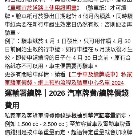
《
車輛宜於道路上使用證明書
》（驗車紙）才可續
牌。驗車紙可於發出日期起計 4 個月內續牌，同時驗
車紙需要在新行車證生效當日仍然有效，否則便要再
驗車。
例子：驗車紙於 1 月 1 日發出，只可用作續 4 月 30
日前開始生效的行車證，如行車證在 5 月或以後才生
效，即使申請續牌的日子在 4 月 30 日之前，原有合
格紙亦不可以用，車主便需要再驗車。
更多有關驗車詳情，請看
【二手車及續牌驗車】私家
車驗車價錢、網上預約流程及驗車中心名單 2024
運輸署續牌｜2026 汽車牌費/續牌價錢
費用
私家車及客貨車牌費價錢是
根據引擎汽缸容量
而定，
例如 1,500 cc - 2,500 cc；至於客貨車及電動車牌費
價錢則是按車輛重量而定，超過特定重量就會加收牌