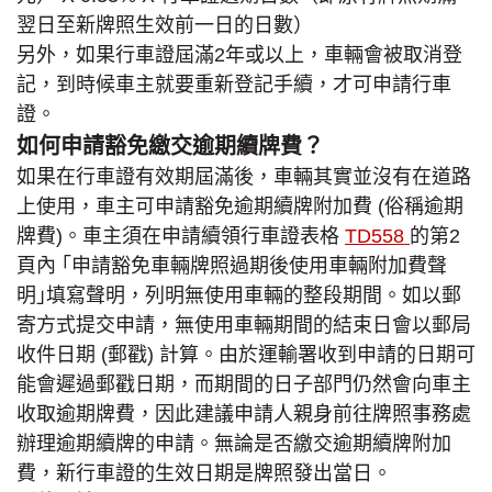
翌日至新牌照生效前一日的日數）
另外，如果行車證屆滿2年或以上，車輛會被取消登
記，到時候車主就要重新登記手續，才可申請行車
證。
如何申請豁免繳交逾期續牌費？
如果在行車證有效期屆滿後，車輛其實並沒有在道路
上使用，車主可申請豁免逾期續牌附加費 (俗稱逾期
牌費)。車主須在申請續領行車證表格
TD558
的第2
頁內 ｢申請豁免車輛牌照過期後使用車輛附加費聲
明｣填寫聲明，列明無使用車輛的整段期間。如以郵
寄方式提交申請，無使用車輛期間的結束日會以郵局
收件日期 (郵戳) 計算。由於運輸署收到申請的日期可
能會遲過郵戳日期，而期間的日子部門仍然會向車主
收取逾期牌費，因此建議申請人親身前往牌照事務處
辦理逾期續牌的申請。無論是否繳交逾期續牌附加
費，新行車證的生效日期是牌照發出當日。