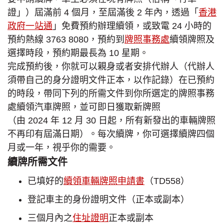
證」）屆滿前 4 個月，至屆滿後 2 年內，透過「
香港
政府一站通
」免費預約辦理續領，或致電 24 小時的
預約熱線 3763 8080，預約到
牌照事務處
續領牌照及
選擇時段，預約期最長為 10 星期。
完成預約後，你就可以親身或者安排代辦人（代辦人
須帶自己的身分證明文件正本，以作記錄）在已預約
的時段，帶同下列的所需文件到你所選定的牌照事務
處續領汽車牌照，並可即日獲取新牌照
（由 2024 年 12 月 30 日起，所有新發出的車輛牌照
不再印有屆滿日期）。每次續牌，你可選擇續牌四個
月或一年，視乎你的需要。
續牌所需文件
已填好的
續領車輛牌照申請書
（TD558）
登記車主的身份證明文件（正本或副本）
三個月內之
住址證明
正本或副本