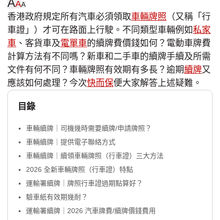
A
A
A
香港政府規定所有汽車必須領取
車輛牌照
（又稱「行
車證」）才可在路面上行駛。不同類型車輛例如
私家
車
、客貨車及
電單車
的續牌費價錢如何？電動車牌費
計算方法有不同嗎？新車和二手車的續牌手續及所需
文件有何不同？車輛牌照有效期有多長？逾期
續牌
又
應該如何處理？今次
快而保
便大家解答上述疑難。
目錄
車輛續牌｜司機幾時需要續牌/申請牌照？
車輛續牌｜提供電子聯絡方式
車輛續牌｜續領車輛牌照（行車證）三大方法
2026 全新車輛牌照（行車證）特點
運輸署續牌｜牌照行車證過期點算好？
驗車紙有效期幾耐？
運輸署續牌｜2026 汽車牌費/續牌價錢費用