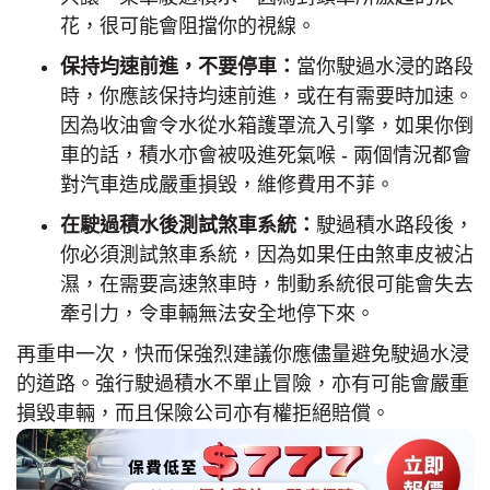
花，很可能會阻擋你的視線。
保持均速前進，不要停車：
當你駛過水浸的路段
時，你應該保持均速前進，或在有需要時加速。
因為收油會令水從水箱護罩流入引擎，如果你倒
車的話，積水亦會被吸進死氣喉 - 兩個情況都會
對汽車造成嚴重損毀，維修費用不菲。
在駛過積水後測試煞車系統：
駛過積水路段後，
你必須測試煞車系統，因為如果任由煞車皮被沾
濕，在需要高速煞車時，制動系統很可能會失去
牽引力，令車輛無法安全地停下來。
再重申一次，快而保強烈建議你應儘量避免駛過水浸
的道路。強行駛過積水不單止冒險，亦有可能會嚴重
損毀車輛，而且保險公司亦有權拒絕賠償。