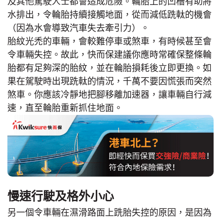
及其他駕駛人士都會造成危險。輪胎上的凹槽有助將
水排出，令輪胎持續接觸地面，從而減低跣軚的機會
（因為水會導致汽車失去牽引力）。
胎紋光禿的車輛，會較難停車或煞車，有時候甚至會
令車輛失控。故此，快而保建議你應時常確保整條輪
胎都有足夠深的胎紋，並在輪胎損耗後立即更換。如
果在駕駛時出現跣軚的情況，千萬不要因慌張而突然
煞車。你應該冷靜地把腳移離加速器，讓車輛自行減
速，直至輪胎重新抓住地面。
慢速行駛及格外小心
另一個令車輛在濕滑路面上跣胎失控的原因，是因為