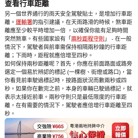
查看行車距離
另一個世界通行的雨天安全駕駛貼士，是增加行車距
離。
運輸署
的指引建議，在天雨路滑的時候，煞車距
離應至少較平時增加一倍 ，以確保你能有足夠時間
突然煞車。有些國家設有「
兩秒距程守則
」 - 在一般
情況下，駕駛者與前車需保持相隔兩秒鐘的行車距
離；下雨時，距程就應倍增至四秒。
如何保持兩秒距離呢？首先，你應在前面路面或路旁
選定一個易於辨認的標記 (一棵樹、街燈或路口)，當
你看見前車駛過標記時，按路面狀況而數兩秒或四
秒。如果你在數完之前，本身的車輛已駛過標記，就
表示太接近前車。兩秒守則只是最低限度的行車距
離，在有需要的情況下，駕駛者應倍增行車距離至四
秒。