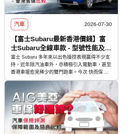
汽車
2026-07-30
【富士Subaru最新香港價錢】富
士Subaru全線車款 - 型號性能及香
港售價比較
富士 Subaru 多年來以出色操控表現贏得不少支
持，近年除汽油車外，亦積極引入電動車，甚至
香港車壇愈見稀少的雙門跑車。今次 快而保 便
為大家逐一剖析富士 Subaru 各車型的特點。