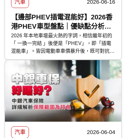
汽車
2026-06-16
【邊部PHEV插電混能好】2026香
港PHEV車型盤點｜優缺點分析｜
保養及使用注意事項
2026 年本地車壇最火熱的字詞，相信繼年初的
「 一換一完結 」後便是「PHEV」，即「插電
混能車」。皆因電動車車價暴升後，既可對抗油
魔又毋須為續航距離而煩惱的 PHEV 插電混能
車型，便成為各大代理力谷對象。今次 快而保
便為大家盤點本地最新的 PHEV 混能車型外，
還有選購及日常使用時的注意事項。
汽車
2026-06-04