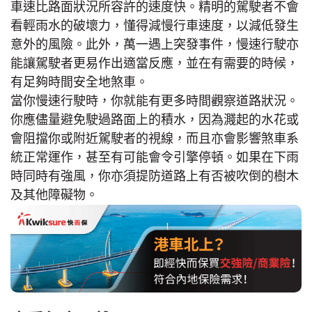
車速比路面狀況所容許的速度快。精明的駕駛者不會
看輕雨水的破壞力，懂得減慢行車速度，以減低發生
意外的風險。此外，萬一遇上突發事件，慢速行駛亦
能讓駕駛者更易作出適當反應，並在有需要的時候，
有足夠時間安全地煞車。
當你慢速行駛時，你就能有更多時間觀察道路狀況。
你應儘量避免駛過路面上的積水，因為濺起的水花或
會阻擋你或附近駕駛者的視線，而且亦會影響煞車系
統正常運作，甚至有可能會令引擎停頓。如果在下雨
時同時有強風，你亦須提防道路上有否被吹倒的樹木
及其他障礙物。