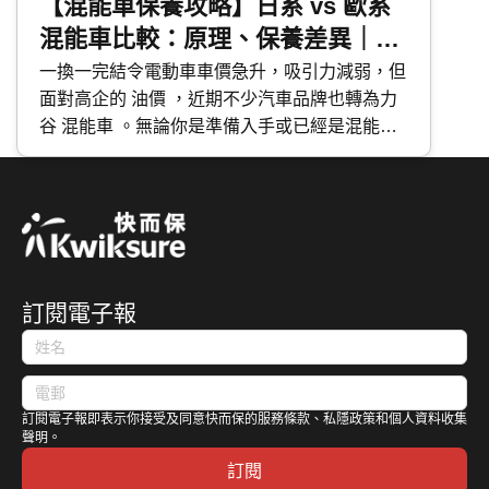
【混能車保養攻略】日系 vs 歐系
混能車比較：原理、保養差異｜維
修成本分析
一換一完結令電動車車價急升，吸引力減弱，但
面對高企的 油價 ，近期不少汽車品牌也轉為力
谷 混能車 。無論你是準備入手或已經是混能車
主，應該如何分辨不同種類的混能車？應該如何
保養混能車？今次 快而保 便與大家分享日系與
歐系混能車特點及混能車保養攻略。
訂閱電子報
訂閱電子報即表示你接受及同意快而保的服務條款、私隱政策和個人資料收集
聲明。
訂閱