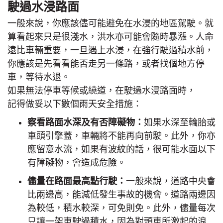
駛過水浸路面
一般來說，你應該儘可能避免在水浸的地區駕駛。就
算看起來只是很淺水，洪水亦可能會隨時暴漲。人命
遠比車輛重要，一旦遇上水浸，在強行駛過積水前，
你應該是先看看能否走另一條路，或者找個地方停
車，等待水退。
如果無法停車等候或繞道，在駛過水浸路面時，
記得做妥以下數個雨天安全措施：
察看路面水深及有否障礙物：
如果水深至輪胎或
車頭引擎蓋，車輛將不能再向前駛。此外，你亦
應留意水流，如果有波紋的話，很可能水面以下
有障礙物，會造成危險。
儘量在路面最高點行駛：
一般來說，道路中央會
比兩邊高，能減低發生事故的機會。道路兩邊因
為較低，積水較深，可免則免。此外，儘量每次
只讓一架車駛過積水，因為對頭車所激起的浪