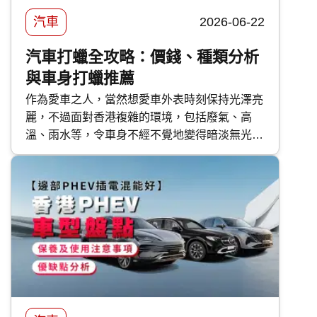
汽車
2026-06-22
汽車打蠟全攻略：價錢、種類分析
與車身打蠟推薦
作為愛車之人，當然想愛車外表時刻保持光澤亮
麗，不過面對香港複雜的環境，包括廢氣、高
溫、雨水等，令車身不經不覺地變得暗淡無光，
如果不及時打理保護，隨時會對車漆造成不可逆
轉的傷害。 要保護車漆，最高性價比的方法首
選汽車打蠟。然而，坊間的汽車蠟種類繁多，價
錢由 DIY 的百多元，到汽車美容店的幾千元不
等，到底該如何選擇？傳統打蠟與近年流行的
汽車鍍膜 又有甚麼分別？ 快而保 為你一文看清
汽車打蠟的好處、種類、價錢比較及常見問題，
助你選出最適合愛車的護理方案！