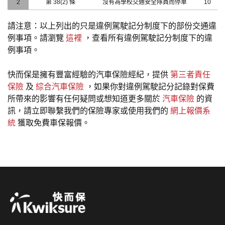
2
第 38(2) 條
沒有為學校交通安全隊員而停車
10
請注意：以上列出的只是違例駕駛記分制度下的部份交通違
例事項。請瀏覽
這裡
，查看所有違例駕駛記分制度下的違
例事項。
快而保是擁有豐富經驗的汽車保險經紀，提供
第三者責任
保險
及
綜合汽車保險
，如果你對違例駕駛記分記錄對保費
所帶來的影響有任何疑問或想知道更多關於
汽車保險
的資
訊，請立即聯繫我們的保險專家或使用我們的
網上報價系
統
獲取免費車保報價。