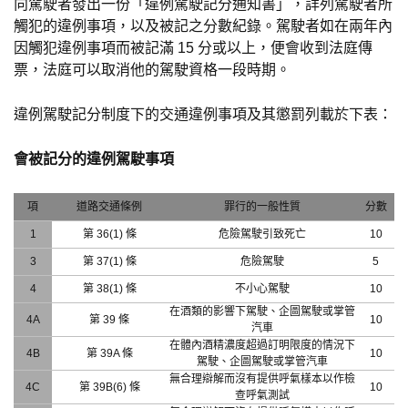
向駕駛者發出一份「違例駕駛記分通知書」，詳列駕駛者所
觸犯的違例事項，以及被記之分數紀錄。駕駛者如在兩年內
因觸犯違例事項而被記滿 15 分或以上，便會收到法庭傳
票，法庭可以取消他的駕駛資格一段時期。
違例駕駛記分制度下的交通違例事項及其懲罰列載於下表：
會被記分的違例駕駛事項
項
道路交通條例
罪行的一般性質
分數
1
第 36(1) 條
危險駕駛引致死亡
10
3
第 37(1) 條
危險駕駛
5
4
第 38(1) 條
不小心駕駛
10
在酒類的影響下駕駛、企圖駕駛或掌管
4A
第 39 條
10
汽車
在體內酒精濃度超過訂明限度的情況下
4B
第 39A 條
10
駕駛、企圖駕駛或掌管汽車
無合理辯解而沒有提供呼氣樣本以作檢
4C
第 39B(6) 條
10
查呼氣測試