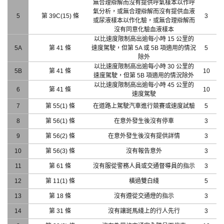
無合理辯解而沒有提供呼氣樣本以作呼
氣分析，或無合理辯解而沒有提供血液
5
第 39C(15) 條
3
或尿液樣本以作化驗，或無合理辯解而
沒有同意化驗血液樣本
以比速度限制高出逾每小時 15 公里的
5A
第 41 條
速度駕駛，但第 5A 或 5B 項適用的情況
5
除外
以比速度限制高出逾每小時 30 公里的
5B
第 41 條
10
速度駕駛，但第 5B 項適用的情況除外
以比速度限制高出逾每小時 45 公里的
6
第 41 條
10
速度駕駛
7
第 55(1) 條
在道路上駕駛汽車進行競賽或速度試驗
5
8
第 56(1) 條
在意外發生後沒有停車
3
9
第 56(2) 條
在意外發生後沒有提供詳情
3
10
第 56(3) 條
沒有報告意外
3
11
第 61 條
沒有服從警務人員或交通督導員的指示
3
12
第 11(1) 條
橫過雙白綫
5
13
第 18 條
沒有遵從交通燈的指示
3
14
第 31 條
沒有讓斑馬綫上的行人先行
3