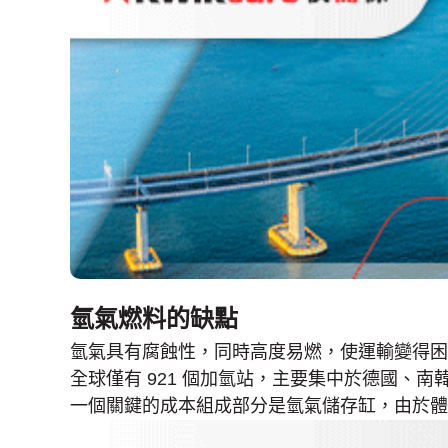
氫氣燃料的缺點
氫氣具有腐蝕性，同時高度易燃，使運輸變得困
全球僅有 921 個加氫站，主要集中於德國
一個關鍵的成本組成部分是氫氣儲存缸，由於體