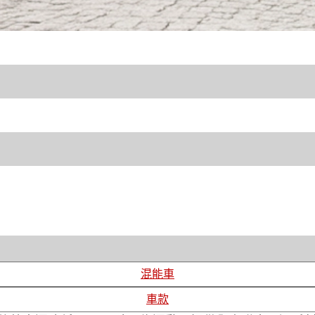
混能車
車款