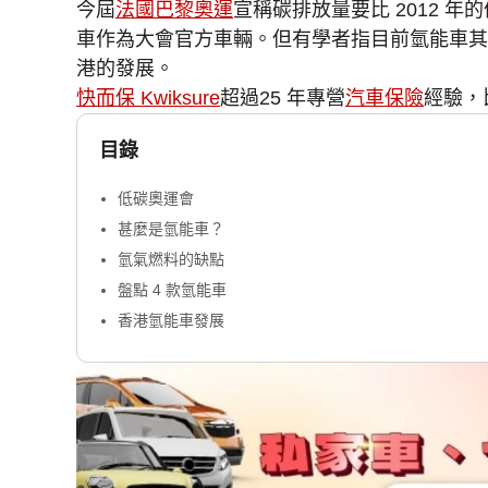
今屆
法國巴黎奧運
宣稱碳排放量要比 2012 
車作為大會官方車輛。但有學者指目前氫能車其
港的發展。
快而保 Kwiksure
超過25 年專營
汽車保險
經驗，
目錄
低碳奧運會
甚麼是氫能車？
氫氣燃料的缺點
盤點 4 款氫能車
香港氫能車發展