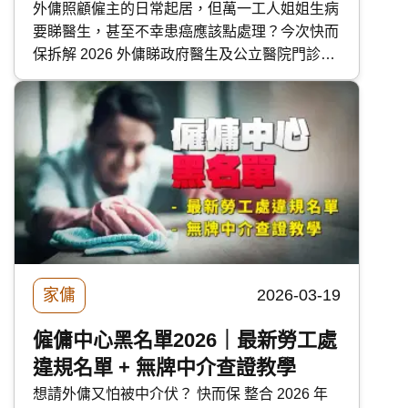
外傭照顧僱主的日常起居，但萬一工人姐姐生病
要睇醫生，甚至不幸患癌應該點處理？今次快而
保拆解 2026 外傭睇政府醫生及公立醫院門診收
費，詳解外傭病假與疾病津貼計算方法，一文看
清家傭保險如何涵蓋門診、牙醫及住院醫療費
用，減輕僱主財務負擔。
家傭
2026-03-19
僱傭中心黑名單2026｜最新勞工處
違規名單 + 無牌中介查證教學
想請外傭又怕被中介伏？ 快而保 整合 2026 年