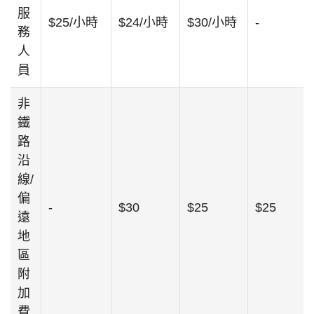
服
$25/小時
$24/小時
$30/小時
-
務
人
員
非
鐵
路
沿
線/
偏
-
$30
$25
$25
遠
地
區
附
加
費