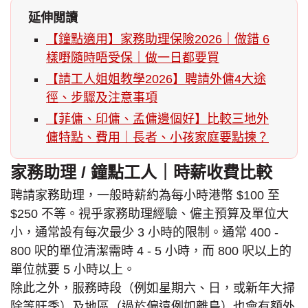
延伸閲讀
【鐘點適用】家務助理保險2026｜做錯 6
樣嘢隨時唔受保｜做一日都要買
【請工人姐姐教學2026】聘請外傭4大途
徑、步驟及注意事項
【菲傭、印傭、孟傭邊個好】比較三地外
傭特點、費用｜長者、小孩家庭要點揀？
家務助理 / 鐘點工人｜時薪收費比較
聘請家務助理，一般時薪約為每小時港幣 $100 至
$250 不等。視乎家務助理經驗、僱主預算及單位大
小，通常設有每次最少 3 小時的限制。通常 400 -
800 呎的單位清潔需時 4 - 5 小時，而 800 呎以上的
單位就要 5 小時以上。
除此之外，服務時段（例如星期六、日，或新年大掃
除等旺季）及地區（過於偏遠例如離島）也會有額外