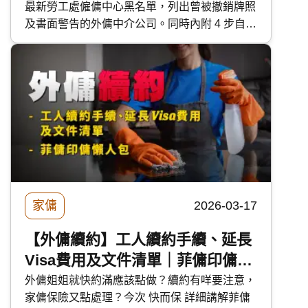
最新勞工處僱傭中心黑名單，列出曾被撤銷牌照
及書面警告的外傭中介公司。同時內附 4 步自行
查證牌照教學，助你避開黑店陷阱，請工人姐姐
更安心！
家傭
2026-03-17
【外傭續約】工人續約手續、延長
Visa費用及文件清單｜菲傭印傭懶
人包
外傭姐姐就快約滿應該點做？續約有咩要注意，
家傭保險又點處理？今次 快而保 詳細講解菲傭