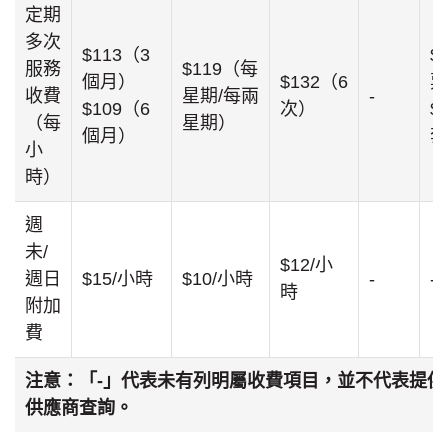
定期
多次
$113（3
$
服務
$119（每
個月）
$132（6
票
收費
星期/每兩
-
$109（6
次）
$
（每
星期）
個月）
套
小
時）
週
未/
$12/小
週日
$15/小時
$10/小時
-
-
時
附加
費
注意：「-」代表未有列明屬收費項目，並不代表提供
供應商查詢。