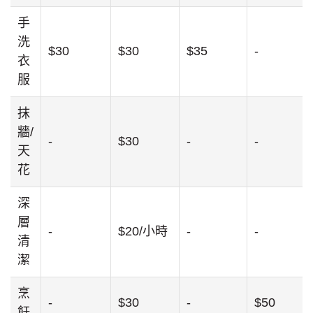
手
洗
$30
$30
$35
-
衣
服
抹
牆/
-
$30
-
-
天
花
深
層
-
$20/小時
-
-
清
潔
烹
-
$30
-
$50
飪