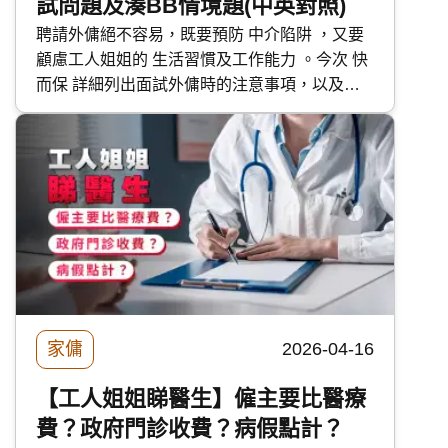
試問題及湊BB情境題(中英對照)
聘請外傭絕不容易，既要預防 中介陷阱 ，又要
顧慮工人姐姐的 生活習慣及工作能力 。今次 快
而保 詳細列出面試外傭時的注意事項，以及中
英對照、包含嬰兒與長者照顧情境題的面試問題
清單，助你早日找到合適的工人姐姐。
家傭
2026-04-16
【工人姐姐睇醫生】僱主要比醫療
費？政府門診收費？病假點計？