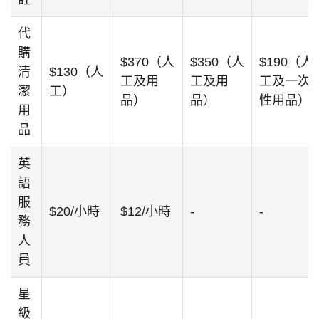
代
購
$370（人
$350（人
$190（人
清
$130（人
工及用
工及用
工及一次
潔
工）
品）
品）
性用品）
用
品
英
語
服
$20/小時
$12/小時
-
-
務
人
員
星
級