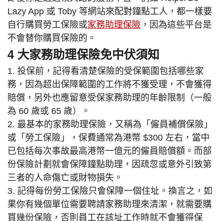
Lazy App 或 Toby 等網站來配對鐘點工人，都一樣要
自行購買勞工保險或
家務助理保險
，因為這些平台是
不會替你購買保險的。
4 大家務助理保險免中伏須知
1. 投保前，記得看清楚保險的受保範圍包括哪些家
務，因為超出保障範圍的工作將不獲受理，不會獲得
賠償，另外也應留意受保家務助理的年齡限制（一般
為 60 歲或 65 歲）。
2. 最基本的家務助理保險，又稱為「僱員補償保險」
或「勞工保險」，保費通常為港幣 $300 左右，當中
已包括每次事故最高港幣一億元的僱員賠償額。而部
份保險計劃就會保障鐘點助理，因疏忽或意外引致第
三者的人命傷亡或財物損失。
3. 記得每份勞工保險只會保障一個住址。換言之，如
果你有幾個單位需要聘請家務助理來清潔，就需要購
買幾份保險，否則員工在該址工作時就不會獲得保