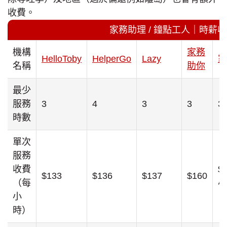
收費。
家務助理 / 鐘點工人｜時薪
機構
家務
HelloToby
HelperGo
Lazy
家
名稱
助你
最少
服務
3
4
3
3
3
時數
單次
服務
收費
$
$133
$136
$137
$160
（每
小
小
時）