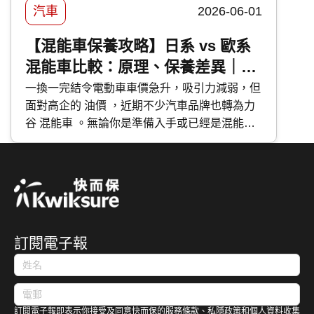
汽車
2026-06-01
【混能車保養攻略】日系 vs 歐系
混能車比較：原理、保養差異｜維
修成本分析
一換一完結令電動車車價急升，吸引力減弱，但
面對高企的 油價 ，近期不少汽車品牌也轉為力
谷 混能車 。無論你是準備入手或已經是混能車
主，應該如何分辨不同種類的混能車？應該如何
保養混能車？今次 快而保 便與大家分享日系與
歐系混能車特點及混能車保養攻略。
訂閱電子報
訂閱電子報即表示你接受及同意快而保的服務條款、私隱政策和個人資料收集