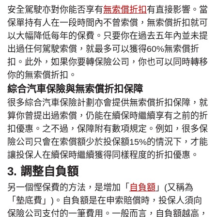
安全駕駛亦對你能否享有
無索償折扣
有直接影響。當
保單持有人在一段時間內不曾索償，無索償折扣就可
以大幅降低每年的保費。只要你在過去五年內並未提
出過任何駕駛索償，就最多可以獲得60%無索償折
扣。此外，如果你要轉保險公司，你也可以同時轉移
你的無索償折扣。
綜合汽車保險與無索償折扣保障
很多綜合汽車保險計劃亦會提供無索償折扣保障，就
算你曾提出過索償，仍能在續保時繼續享有之前的折
扣優惠。之不過，保障附有數項規定。例如，很多保
險公司只會在索償額少於投保額15%的情況下，才能
讓投保人在續保時繼續獲得同樣程度的折扣優惠。
3. 調整自負額
另一個慳保費的方法，是增加「
自負額
」(又稱為
「墊底費」)。自負額是在申索賠償時，投保人須向
保險公司支付的一筆費用。一般而言，自負額越高，