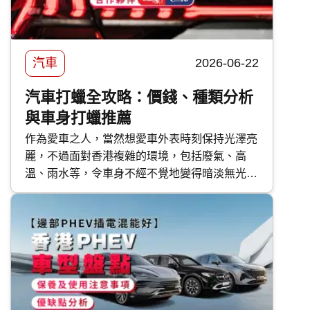
汽車
2026-06-22
汽車打蠟全攻略：價錢、種類分析
與車身打蠟推薦
作為愛車之人，當然想愛車外表時刻保持光澤亮
麗，不過面對香港複雜的環境，包括廢氣、高
溫、雨水等，令車身不經不覺地變得暗淡無光，
如果不及時打理保護，隨時會對車漆造成不可逆
轉的傷害。 要保護車漆，最高性價比的方法首
選汽車打蠟。然而，坊間的汽車蠟種類繁多，價
錢由 DIY 的百多元，到汽車美容店的幾千元不
等，到底該如何選擇？傳統打蠟與近年流行的
汽車鍍膜 又有甚麼分別？ 快而保 為你一文看清
汽車打蠟的好處、種類、價錢比較及常見問題，