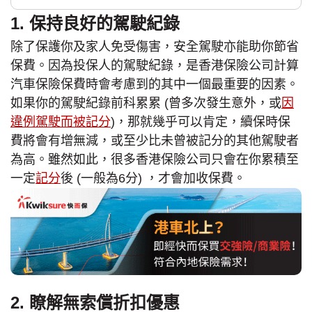
1. 保持良好的駕駛紀錄
除了保護你及家人免受傷害，安全駕駛亦能助你節省
保費。因為投保人的駕駛紀錄，是香港保險公司計算
汽車保險保費時會考慮到的其中一個最重要的因素。
如果你的駕駛紀錄前科累累 (曾多次發生意外，或
因
違例駕駛而被記分
)，那就幾乎可以肯定，續保時保
費將會有增無減，或至少比未曾被記分的其他駕駛者
為高。雖然如此，很多香港保險公司只會在你累積至
一定
記分
後 (一般為6分) ，才會加收保費。
2. 瞭解無索償折扣優惠