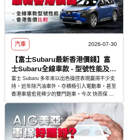
汽車
2026-07-30
【富士Subaru最新香港價錢】富
士Subaru全線車款 - 型號性能及香
港售價比較
富士 Subaru 多年來以出色操控表現贏得不少支
持，近年除汽油車外，亦積極引入電動車，甚至
香港車壇愈見稀少的雙門跑車。今次 快而保 便
為大家逐一剖析富士 Subaru 各車型的特點。