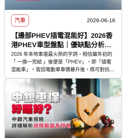
助你選出最適合愛車的護理方案！
汽車
2026-06-16
【邊部PHEV插電混能好】2026香
港PHEV車型盤點｜優缺點分析｜
保養及使用注意事項
2026 年本地車壇最火熱的字詞，相信繼年初的
「 一換一完結 」後便是「PHEV」，即「插電
混能車」。皆因電動車車價暴升後，既可對抗油
魔又毋須為續航距離而煩惱的 PHEV 插電混能
車型，便成為各大代理力谷對象。今次 快而保
便為大家盤點本地最新的 PHEV 混能車型外，
還有選購及日常使用時的注意事項。