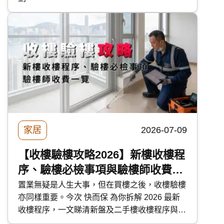
家居
2026-07-09
【收樓驗樓攻略2026】新樓收樓程
序、驗樓必檢事項與驗樓師收費一
覽
置業無疑是人生大事，但在買樓之後，收樓驗樓
亦同樣重要。今次 快而保 為你拆解 2026 最新
收樓程序，一文睇清新盤及二手樓收樓程序與注
意事項，解答「收樓前驗樓」迷思，更附有驗樓