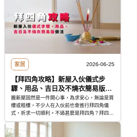
家居
2026-06-25
【拜四角攻略】新屋入伙儀式步
驟、用品、吉日及不燒衣簡易版做
法
搬新屋固然是一件開心事，為求安心，無論是買
樓或租樓，不少人在入伙前也會進行拜四角儀
式，祈求一切順利。不過甚麼是拜四角？拜四角
要預備甚麼？拜四角的步驟如何？今次 快而保
便為大家分享拜四角的各項實用資料，讓大家準
備充足迎接新居。