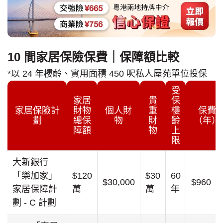
10 間家居保險保費｜保障額比較
*以 24 年樓齡、實用面積 450 呎私人屋苑單位投保
受
家居
貴
保
家居保險計
財物
個人財
重
樓
保費
劃
總保
物
財
齡
（年）
障額
物
上
限
大新銀行
「樂加家」
$120
$30
60
$30,000
$960
家居保障計
萬
萬
年
劃 - C 計劃