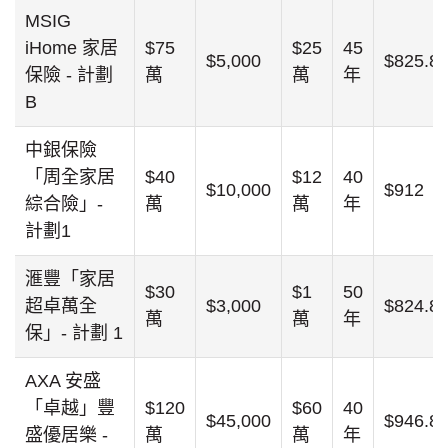
MSIG
iHome 家居
$75
$25
45
$5,000
$825.8
保險 - 計劃
萬
萬
年
B
中銀保險
「周全家居
$40
$12
40
$10,000
$912
綜合險」-
萬
萬
年
計劃1
滙豐「家居
$30
$1
50
超卓萬全
$3,000
$824.8
萬
萬
年
保」- 計劃 1
AXA 安盛
「卓越」豐
$120
$60
40
$45,000
$946.8
盛優居樂 -
萬
萬
年