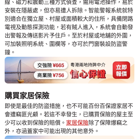
線、磁力和震動三種方式偵查，需用電池操作，易於
安裝在隱蔽處，但亦易遭人拆除。智能警報系統就特
別適合在獨立屋、村屋或面積較大的住所，具備閉路
電視及動態探測功能，若有賊人進入，系統會自動發
出警報及傳送影片予住戶。至於村屋或地舖的外圍，
可加裝照明系統、圍欄等，亦可於門窗裝設防盜警
鐘。
購買家居保險
即使是最佳的防盜措施，也不可能百份百保證家居不
會遭竊匪光顧。若這不幸發生，已購買保險的屋主至
少可以收到保險的賠償。
家居保險
除了保障爆竊之
外，亦涵蓋家中可能出現的其他意外。