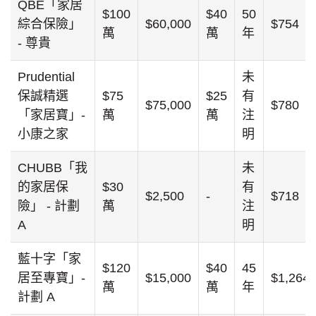
QBE「家居
$100
$40
50
綜合保險」
$60,000
$754
萬
萬
年
- 尊貴
Prudential
未
保誠精選
$75
$25
有
$75,000
$780
「家居寶」-
萬
萬
注
小康之家
明
CHUBB「我
未
的家居保
$30
有
$2,500
-
$718
險」 - 計劃
萬
注
A
明
藍十字「家
$120
$40
45
居至專寶」-
$15,000
$1,264
萬
萬
年
計劃 A