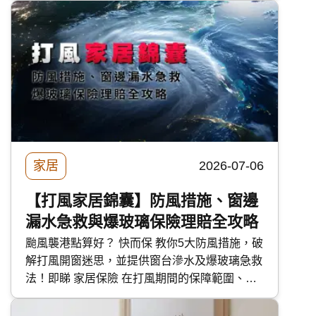
清單、檢查方法及驗樓師收費參考。
家居
2026-07-06
【打風家居錦囊】防風措施、窗邊
漏水急救與爆玻璃保險理賠全攻略
颱風襲港點算好？ 快而保 教你5大防風措施，破
解打風開窗迷思，並提供窗台滲水及爆玻璃急救
法！即睇 家居保險 在打風期間的保障範圍、漏
水賠償及第三者責任，助你安心度過風季。