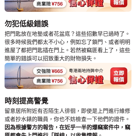
勿犯低級錯誤
把門匙放在地墊或者花盆底？這些招數早已過時了。
很多時候我們都太不小心，例如忘了鎖門、或者明明
進屋了都把門匙插在門上。若然被竊匪看上了，這些
簡單的錯誤可以招致重大的財物損失。
時刻提高警覺
留意居所附近有否陌生人徘徊，即使是上門進行維修
或者抄水錶的職員，你也不妨檢查一下他們的證件。
因為根據警方的報告，在近乎一半的爆竊案件中，竊
匪都會先上門進行「踩線」以收集情報
。