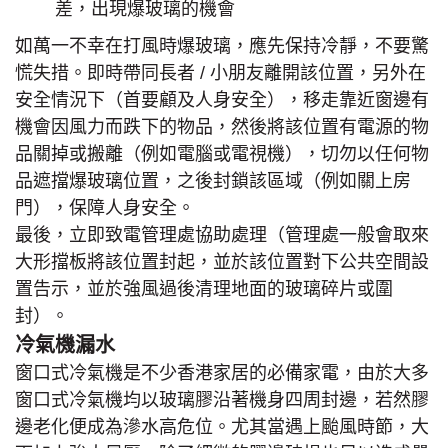
差，出現爆玻璃的機會
如萬一不幸在打風時爆玻璃，應先保持冷靜，不要驚
慌失措。即時帶同長者 / 小朋友離開該位置，另外在
安全情況下（首要顧及人身安全），移走靠近窗邊有
機會因風力而跌下的物品，然後將該位置有電源的物
品關掉或搬離（例如電腦或電視機），切勿以任何物
品遮擋爆玻璃位置，之後封鎖該區域（例如關上房
門），保障人身安全。
最後，立即致電管理處協助處理（管理處一般會取來
大形擋板將該位置封起，並於該位置對下公共空間設
置告示，並於強風過後清理地面的玻璃碎片或圍
封）。
冷氣機漏水
窗口式冷氣機是不少香港家居的必備家電，由於大多
窗口式冷氣機均以玻璃膠沿著機身四周封邊，若然膠
邊老化便成為滲水高危位。尤其當遇上颱風時節，大