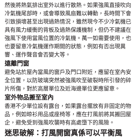
然後將熱氣排出室外以進行散熱。如果強風直接吹向
冷氣機尾部時，或會導致風扇難以轉動，長時間下會
引致損壞甚至出現過熱情況，雖然現今不少冷氣機已
具有風力緩衝的背板及過熱保護機制，但仍不建議在
強風下使用當風位置的冷氣機。萬一如需要使用，也
也要留意冷氣機運作期間的狀態，例如有否出現異
響、運作聲音會否變大等。
遠離門窗
避免站於屋內當風的窗戶及門口附近，應留在室內安
全位置，以防玻璃突然被強風吹至破裂時所引發的碎
片所傷，對於高層單位及近海邊單位更應留意。
室外物品搬至室內
香港不少單位設有露台，如果露台擺放有非固定的物
品，例如晾衫用品或座椅等，應在打風前將其搬回屋
企，避免受到強風吹襲時有高處墮下的風險。
迷思破解：打風開窗真係可以平衡風