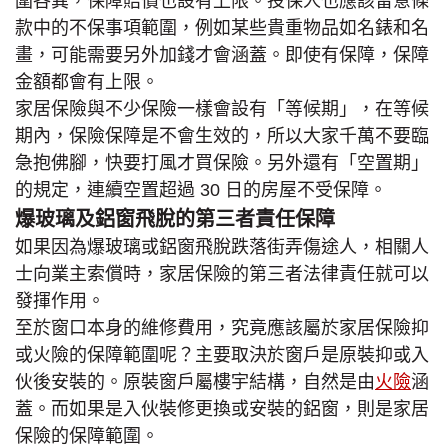
圍各異，保障賠償也設有上限。投保人也應該留意條
款中的不保事項範圍，例如某些貴重物品如名錶和名
畫，可能需要另外加錢才會涵蓋。即使有保障，保障
金額都會有上限。
家居保險與不少保險一樣會設有「等候期」，在等候
期內，保險保障是不會生效的，所以大家千萬不要臨
急抱佛腳，快要打風才買保險。另外還有「空置期」
的規定，連續空置超過 30 日的房屋不受保障。
爆玻璃及鋁窗飛脫的第三者責任保障
如果因為爆玻璃或鋁窗飛脫跌落街弄傷途人，相關人
士向業主索償時，家居保險的第三者法律責任就可以
發揮作用。
至於窗口本身的維修費用，究竟應該屬於家居保險抑
或火險的保障範圍呢？主要取決於窗戶是原裝抑或入
伙後安裝的。原裝窗戶屬樓宇結構，自然是由
火險
涵
蓋。而如果是入伙裝修更換或安裝的鋁窗，則是家居
保險的保障範圍。