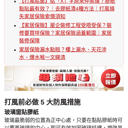
【打風貼窗】貼「X」字原來仲易爆？膠紙
點貼最有效？｜去膠紙漬4種方法｜打風損
失家居保險索償須知
【家居保險】屋企裝修工程受唔受保？裝
修要買咩保險？家居保險涵蓋範圍｜家居
裝修保障
家居保險漏水點賠？樓上漏水、天花滲
水、爆水喉一文睇清
打風前必做 5 大防風措施
玻璃窗貼膠紙
玻璃最脆弱的位置為正中心處，只要在黏貼膠紙時可