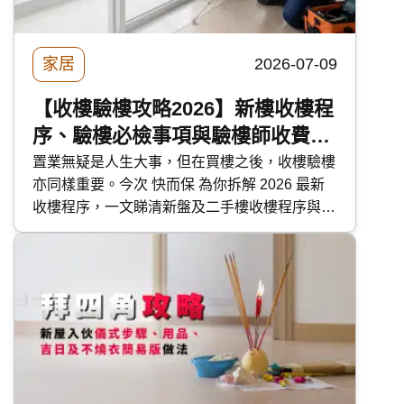
家居
2026-07-09
【收樓驗樓攻略2026】新樓收樓程
序、驗樓必檢事項與驗樓師收費一
覽
置業無疑是人生大事，但在買樓之後，收樓驗樓
亦同樣重要。今次 快而保 為你拆解 2026 最新
收樓程序，一文睇清新盤及二手樓收樓程序與注
意事項，解答「收樓前驗樓」迷思，更附有驗樓
清單、檢查方法及驗樓師收費參考。