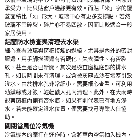
以覆蓋玻璃的中心，即可有效加固玻璃結構，增強其
承受力，比只貼窗戶邊緣更有效。而貼「米」字的覆
蓋面積比「X」形大，玻璃中心有更多支撐點，若然
玻璃不幸碎裂，碎片亦不易四散，因而比較適合一般
家居使用。
鋁窗防水檢查與清理去水渠
細心查看玻璃與窗框接觸的邊緣，尤其是內外的密封
膠邊，用手觸摸膠邊有否硬化、失去彈性、有否裂
紋，甚至是否已斷開。其次是檢查窗框底部的排水
孔，如長時間未有清理，或會被灰塵或沙石堵塞引致
滲水。由於排水孔非常細小，需要細心查看，可利用
幼鐵絲或牙籤，輕輕戳入孔內清理。此外，在大雨時
觀察窗框內側有否水痕，如果有則代表已有地方滲
水，若未能確定滲水位置，便需要找尋專業人仕協
助。
關閉當風位冷氣機
冷氣機內的摩打在運作時，會將室內空氣抽入機內，