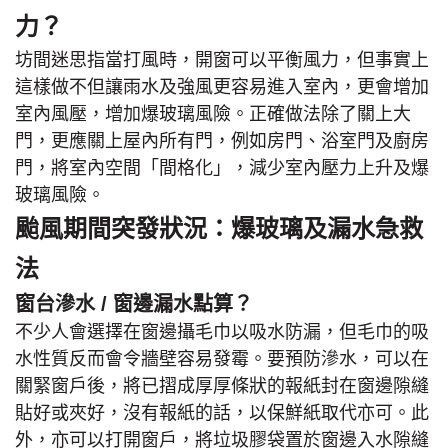
力？
坊間迷思指當打風時，開窗可以平衡風力，但事實上
這樣做不但讓雨水及強風更容易進入室內，更會增加
室內風壓，增加爆玻璃風險。正確做法除了關上大
門，更應關上屋內所有門，例如房門、浴室門及廚房
門，將室內空間「間格化」，減少室內壓力上升及爆
玻璃風險。
颱風期間突發狀況：爆玻璃及漏水急救
法
窗台滲水 / 窗邊漏水點算？
不少人會選擇在窗邊攝毛巾以吸水防漏，但毛巾的吸
水性質反而會令牆壁容易發霉。要預防滲水，可以在
關緊窗戶後，將已摺成厚厚條狀的報紙封在窗邊隙縫
貼好或夾好，沒有報紙的話，以保鮮紙取代亦可。此
外，亦可以打開窗戶，將垃圾膠袋置於窗邊入水隙縫