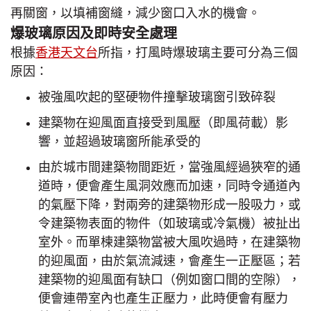
再關窗，以填補窗縫，減少窗口入水的機會。
爆玻璃原因及即時安全處理
根據
香港天文台
所指，打風時爆玻璃主要可分為三個
原因：
被強風吹起的堅硬物件撞擊玻璃窗引致碎裂
建築物在迎風面直接受到風壓（即風荷載）影
響，並超過玻璃窗所能承受的
由於城市間建築物間距近，當強風經過狹窄的通
道時，便會產生風洞效應而加速，同時令通道內
的氣壓下降，對兩旁的建築物形成一股吸力，或
令建築物表面的物件（如玻璃或冷氣機）被扯出
室外。而單楝建築物當被大風吹過時，在建築物
的迎風面，由於氣流減速，會產生一正壓區；若
建築物的迎風面有缺口（例如窗口間的空隙），
便會連帶室內也產生正壓力，此時便會有壓力