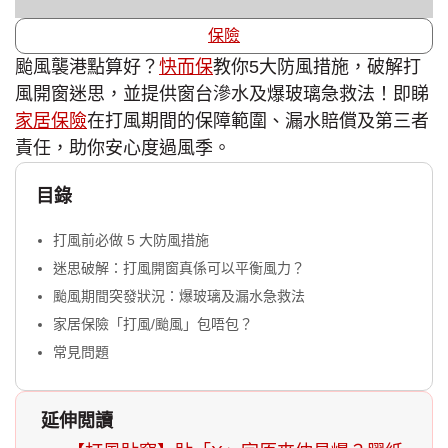
保險
颱風襲港點算好？
快而保
教你5大防風措施，破解打
風開窗迷思，並提供窗台滲水及爆玻璃急救法！即睇
家居保險
在打風期間的保障範圍、漏水賠償及第三者
責任，助你安心度過風季。
目錄
打風前必做 5 大防風措施
迷思破解：打風開窗真係可以平衡風力？
颱風期間突發狀況：爆玻璃及漏水急救法
家居保險「打風/颱風」包唔包？
常見問題
延伸閲讀