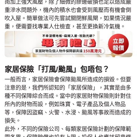
雨加上強大風壓，除了細微的膠邊破損也足以造成嚴
重滲水問題外，機內的積水也會受到風壓而有機會倒
吹入屋。簡單做法可先嘗試關閉鮮風閘，如果情況嚴
重，便需要找專業人仕檢查，甚至更換新冷氣機。
家居保險「打風/颱風」包唔包？
一般而言，家居保險會保障颱風所造成的損毀。但要
注意的是，我們所認知的「家居保險」，其實是由多
種不同保障綜合而成。當中的家居財物保險則針對住
所內的財物而設，例如珠寶、電子產品及個人物品
等，保障因盜竊、火警、水浸、颱風等事故而造成的
損失。
此外，不同的保險公司、每類家居保險計劃的保障範