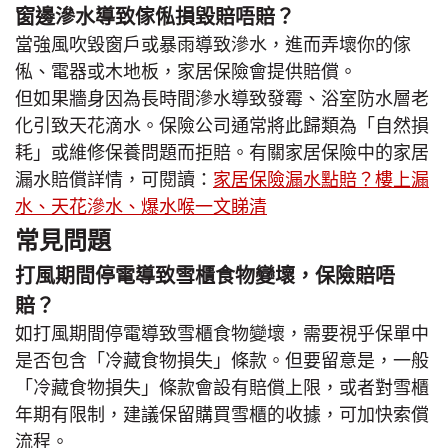
窗邊滲水導致傢俬損毀賠唔賠？
當強風吹毀窗戶或暴雨導致滲水，進而弄壞你的傢
俬、電器或木地板，家居保險會提供賠償。
但如果牆身因為長時間滲水導致發霉、浴室防水層老
化引致天花滴水。保險公司通常將此歸類為「自然損
耗」或維修保養問題而拒賠。有關家居保險中的家居
漏水賠償詳情，可閱讀：
家居保險漏水點賠？樓上漏
水、天花滲水、爆水喉一文睇清
常見問題
打風期間停電導致雪櫃食物變壞，保險賠唔
賠？
如打風期間停電導致雪櫃食物變壞，需要視乎保單中
是否包含「冷藏食物損失」條款。但要留意是，一般
「冷藏食物損失」條款會設有賠償上限，或者對雪櫃
年期有限制，建議保留購買雪櫃的收據，可加快索償
流程。