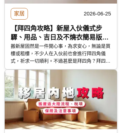
家居
2026-06-25
【拜四角攻略】新屋入伙儀式步
驟、用品、吉日及不燒衣簡易版做
法
搬新屋固然是一件開心事，為求安心，無論是買
樓或租樓，不少人在入伙前也會進行拜四角儀
式，祈求一切順利。不過甚麼是拜四角？拜四角
要預備甚麼？拜四角的步驟如何？今次 快而保
便為大家分享拜四角的各項實用資料，讓大家準
備充足迎接新居。