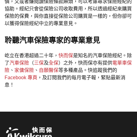
價，又或者嫌閱讀保險條款麻煩，可以考慮尋求保險經紀的
協助。經紀只會從保險公司收取費用，所以透過經紀來購買
保險的保費，與你直接從保險公司購買是一樣的，但你卻可
以獲得保險經紀中立的專業意見。
聆聽汽車保險專家的專業意見
屹立在香港超過二十年，
快而保
是知名的汽車保險經紀。除
了
汽車保險
（
三保
及
全保
）之外，快而保亦有提供
電單車保
險
、
家傭保險
、
自願醫保
等多種產品。快追蹤我們的
Facebook 專頁
，及訂閱我們的每月電子報，緊貼最新消
息！