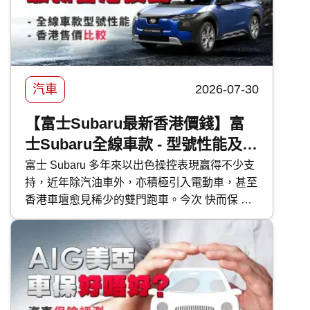
汽車
2026-07-30
【富士Subaru最新香港價錢】富
士Subaru全線車款 - 型號性能及香
港售價比較
富士 Subaru 多年來以出色操控表現贏得不少支
持，近年除汽油車外，亦積極引入電動車，甚至
香港車壇愈見稀少的雙門跑車。今次 快而保 便
為大家逐一剖析富士 Subaru 各車型的特點。