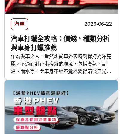
汽車
2026-06-22
汽車打蠟全攻略：價錢、種類分析
與車身打蠟推薦
作為愛車之人，當然想愛車外表時刻保持光澤亮
麗，不過面對香港複雜的環境，包括廢氣、高
溫、雨水等，令車身不經不覺地變得暗淡無光，
如果不及時打理保護，隨時會對車漆造成不可逆
轉的傷害。 要保護車漆，最高性價比的方法首
選汽車打蠟。然而，坊間的汽車蠟種類繁多，價
錢由 DIY 的百多元，到汽車美容店的幾千元不
等，到底該如何選擇？傳統打蠟與近年流行的
汽車鍍膜 又有甚麼分別？ 快而保 為你一文看清
汽車打蠟的好處、種類、價錢比較及常見問題，
助你選出最適合愛車的護理方案！