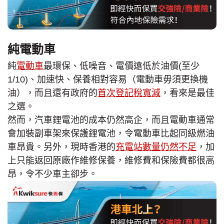
純電動車
純
電動車
最環保、低噪音、電價遠低於油價(至少
1/10)、加速快、保養相對容易（電動車毋須更換機
油），而且還有政府的
首次登記稅寬減
，看來是最佳
之選。
然而，汽車鋰電池的成本仍然高企，而且電動車通常
會加裝副車架來保護鋰電池，令電動車比起同級燃油
車昂貴。另外，現時香港的
充電站數量仍然不足
，加
上只能返回原廠作維修保養，維修費和保險費都很高
昂，令不少車主卻步。