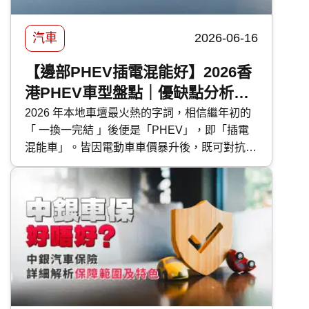
汽車
2026-06-16
【邊部PHEV插電混能好】2026香
港PHEV車型盤點｜優缺點分析｜
保養及使用注意事項
2026 年本地車壇最火熱的字詞，相信繼年初的
「 一換一完結 」後便是「PHEV」，即「插電
混能車」。皆因電動車車價暴升後，既可對抗油
魔又毋須為續航距離而煩惱的 PHEV 插電混能
車型，便成為各大代理力谷對象。今次 快而保
便為大家盤點本地最新的 PHEV 混能車型外，
還有選購及日常使用時的注意事項。