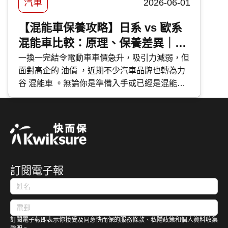
汽車
2026-06-01
【混能車保養攻略】日系 vs 歐系
混能車比較：原理、保養差異｜維
修成本分析
一換一完結令電動車車價急升，吸引力減弱，但
面對高企的 油價 ，近期不少汽車品牌也轉為力
谷 混能車 。無論你是準備入手或已經是混能車
主，應該如何分辨不同種類的混能車？應該如何
保養混能車？今次 快而保 便與大家分享日系與
歐系混能車特點及混能車保養攻略。
訂閱電子報
訂閱電子報即表示你接受及同意快而保的服務條款、私隱政策和個人資料收集