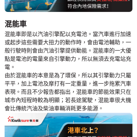
混能車
混能車即是以汽油引擎配以充電池。當汽車進行加速
或起步這些需要大扭力的動作時，會由電池輔助，一
般行駛時則會由汽油引擎提供動能。混能車的一大優
點是電池的電量來自引擎動力，所以無須去充電站充
電。
由於混能車的本意是為了環保，所以其引擎動力只屬
平平，加上電池及摩打有一定重量，進一步拖累汽車
表現。而且不少報告都指出，混能車的節能效果只在
城市內短程時較為明顯；若長途駕駛，混能車很大機
會比傳統汽油及柴油車輛消耗更多能源。